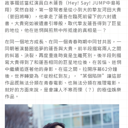
故事描述當紅演員白木蓮吾（Hey! Say! JUMP中島裕
翔）突然自殺，第一發現者是從小到大的摯友河田大貴
（菅田將暉），他拿走了蓮吾在臨死前留下的六封遺
書。大貴宛如被遺書引導般，取代摯友蓮吾得到了巨星
的地位，他在迷惘與煎熬中所抵達的真相是―？
在同一個地方成長、在同一個青春時期中同甘共苦，一
同朝著演藝圈追夢的蓮吾與大貴。前半段描寫兩人之間
的糾葛、決裂，再度重逢時竟是生離死別。後半段則描
寫大貴得到了和蓮吾相同的巨星地位後，在苦惱、迷惘
中繼續追逐著他的身影。在這之間，拉開序幕62分鐘
後，世界轉變為「從粉紅到灰」，“某個陷阱”讓這部
作品既無法分類在青春電影、也無法分類在推理電影。
就好的方面來說，是會讓人不寒而慄（？）的極佳娛樂
作品。