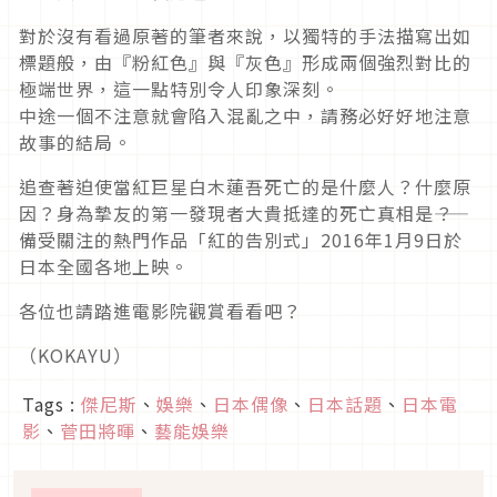
對於沒有看過原著的筆者來說，以獨特的手法描寫出如
標題般，由『粉紅色』與『灰色』形成兩個強烈對比的
極端世界，這一點特別令人印象深刻。
中途一個不注意就會陷入混亂之中，請務必好好地注意
故事的結局。
追查著迫使當紅巨星白木蓮吾死亡的是什麼人？什麼原
因？身為摯友的第一發現者大貴抵達的死亡真相是――？
備受關注的熱門作品「紅的告別式」2016年1月9日於
日本全國各地上映。
各位也請踏進電影院觀賞看看吧？
（KOKAYU）
Tags :
傑尼斯
、
娛樂
、
日本偶像
、
日本話題
、
日本電
影
、
菅田將暉
、
藝能娛樂