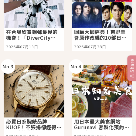
在台場欣賞鋼彈最後的
回顧大師經典！東野圭
機會！「DiverCity
吾原作改編的10部日本
Tokyo Plaza」搭船、
影視作品推薦
2026年07月13日
2026年07月28日
購物、美食及夜景，一
次全體驗
Share
No.
3
No.
4
必買日系腕錶品牌
用日本最大美食網站
KUOE！不張揚卻經得起
Gurunavi 客製化預約九
時間洗鍊的經典之作五
大都市餐廳，打造專屬