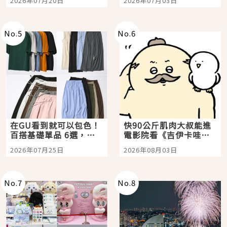
2026年07月20日
2026年07月03日
選
美食體驗！
No.
5
No.
6
在GU看到就可以包色！
快90公斤肌肉大叔能進
百搭基礎單品 6選，閉
電影院看《吉伊卡哇》
眼全收也不心疼
嗎？日本重金屬樂團
2026年07月25日
2026年08月03日
「打首」會長與nagano
老師一同給出了答案
No.
7
No.
8