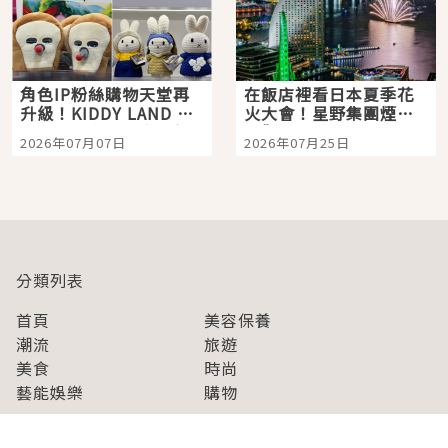
角色IP粉絲購物天堂再
在飯店裡看日本夏季花
升級！KIDDY LAND 原
火大會！星野集團煙火
宿店吉伊卡哇迎客，新
景觀飯店6選，讓你不用
2026年07月07日
2026年07月25日
開幕 OMOKADO 店3分
人擠人悠閒欣賞
即達
分類列表
首頁
美容保養
潮流
旅遊
美食
時尚
藝能娛樂
購物