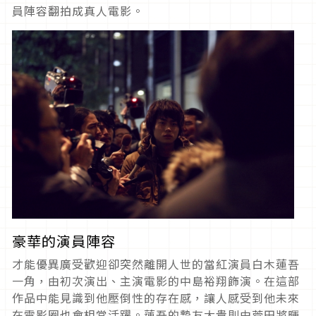
員陣容翻拍成真人電影。
豪華的演員陣容
才能優異廣受歡迎卻突然離開人世的當紅演員白木蓮吾
一角，由初次演出、主演電影的中島裕翔飾演。在這部
作品中能見識到他壓倒性的存在感，讓人感受到他未來
在電影圈也會相當活躍。蓮吾的摯友大貴則由菅田將暉