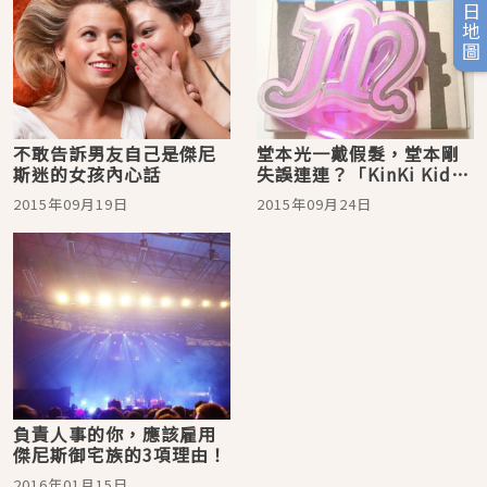
旅日地圖
不敢告訴男友自己是傑尼
堂本光一戴假髮，堂本剛
斯迷的女孩內心話
失誤連連？「KinKi Kids
M Concert 2014-2015」
2015年09月19日
2015年09月24日
負責人事的你，應該雇用
傑尼斯御宅族的3項理由！
2016年01月15日