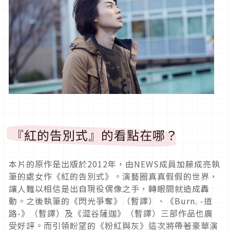
『紅的告別式』的看點在哪？
本片的原作是出版於2012年，由NEWS成員加藤成亮執
筆的處女作《紅的告別式》。演藝圈真真假假的世界，
讓人難以相信是出自現役偶像之手，轉眼間就造成轟
動。之後執筆的《閃光爭奪》（暫譯）、《Burn. -道
路-》（暫譯）及《澀谷薩迦》（暫譯）三部作品也廣
受好評。而引領盼望的《粉紅與灰》這次將帶著豪華演