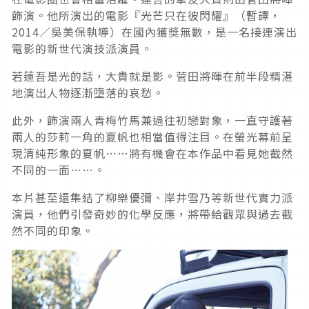
飾演。他所演出的電影『光芒只在彼閃耀』（暫譯，
2014／吳美保執導）在國內獲獎無數，是一名接連演出
電影的新世代演技派演員。
若蓮吾是光的話，大貴就是影。菅田將暉在前半段精湛
地演出人物逐漸墮落的哀愁。
此外，飾演兩人青梅竹馬兼過往初戀對象，一直守護著
兩人的莎莉一角的夏帆也相當值得注目。在螢光幕前呈
現清純形象的夏帆……將有機會在本作品中看見她截然
不同的一面……。
本片甚至還集結了柳樂優彌、岸井雪乃等新世代實力派
演員，他們引發奇妙的化學反應，將帶給觀眾與過去截
然不同的印象。