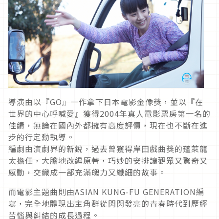
導演由以『GO』一作拿下日本電影金像獎，並以『在
世界的中心呼喊愛』獲得2004年真人電影票房第一名的
佳績，無論在國內外都擁有高度評價，現在也不斷在進
步的行定勳執導。
編劇由演劇界的新銳，過去曾獲得岸田戲曲獎的蓬萊龍
太擔任，大膽地改編原著，巧妙的安排讓觀眾又驚奇又
感動，交織成一部充滿魄力又纖細的故事。
而電影主題曲則由ASIAN KUNG-FU GENERATION編
寫，完全地體現出主角群從閃閃發亮的青春時代到歷經
苦惱與糾結的成長過程。