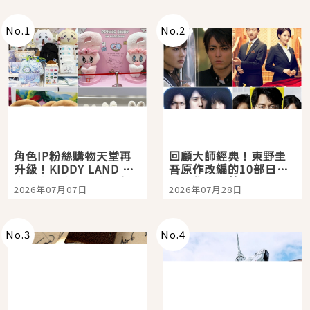
No.
1
No.
2
角色IP粉絲購物天堂再
回顧大師經典！東野圭
升級！KIDDY LAND 原
吾原作改編的10部日本
宿店吉伊卡哇迎客，新
影視作品推薦
2026年07月07日
2026年07月28日
開幕 OMOKADO 店3分
即達
No.
3
No.
4