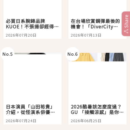
Share
必買日系腕錶品牌
在台場欣賞鋼彈最後的
KUOE！不張揚卻經得起
機會！「DiverCity
時間洗鍊的經典之作五
Tokyo Plaza」搭船、
2026年07月20日
2026年07月13日
選
購物、美食及夜景，一
次全體驗
No.
5
No.
6
日本演員「山田裕貴」
2026酷暑該怎麼度過？
介紹，從怪演系俳優走
GU 「接觸涼感」是你的
向國民級日劇主角
夏日救星
2026年07月24日
2026年06月25日