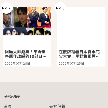
No.
7
No.
8
回顧大師經典！東野圭
在飯店裡看日本夏季花
吾原作改編的10部日本
火大會！星野集團煙火
影視作品推薦
景觀飯店6選，讓你不用
2026年07月28日
2026年07月25日
人擠人悠閒欣賞
分類列表
首頁
美容保養