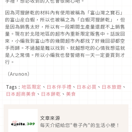
手禮，想必收到的人也會很開心吧。
因為河狸餅乾的材料內有使用被稱為「富山灣之寶石」
的富山産白蝦，所以也被稱之為「白蝦河狸餅乾」，但
是因為銷售太好，所以有一段期間生產量還趕不上銷售
量。現在於北陸地區的超市內重新限定販售中。話說回
來，小編我到富山市的幾間超市內都找了好幾回卻都空
手而歸。不過越是難以找到、就越想吃的心情我想這就
是人之常情。所以小編我也發誓總有一天一定要買到才
行。
（Arunon）
Tags :
地區限定
、
日本伴手禮
、
日本必買
、
日本旅遊
、
日本超商美食
、
日本餅乾
、
美食
文章來源
每天介紹給您"巷子內"的生活小梗！