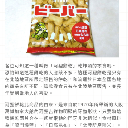
各位可知道一種叫做「河狸餅乾」乾炸類的零食嗎。
恐怕知道這種餅乾的人應該不多，這種河狸餅乾是只有
在北陸地區所限定販售的餅乾。和流通於日本全國各地
的商品有所不同，這款零食只有在北陸地區販售、並長
年受到當地人的喜愛。
河狸餅乾此商品的由來，是來自於1970年所舉辦的大阪
萬博加拿大館內河狸吉祥物明顯的牙齒形狀，只要將這
種餅乾兩片合在一起就跟牠的門牙非常相似。食材原料
為「鳴門燒鹽」、「日高昆布」、「北陸所產糯米」。