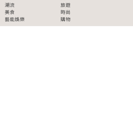
潮流
旅遊
美食
時尚
藝能娛樂
購物
關於Japaholic
關於我們
免責事項
寫手招募
Japaholic Girls招募
廣告、合作洽談
關鍵字列表
お問い合わせ
看看更多有關Japaholic！