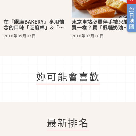
旅日地圖
在「銀座BAKERY」享用懷
東京車站必買伴手禮只能
念的口味「芝麻棒」&「長
買一樣？買「楓糖奶油餅
崎蛋糕餅乾夾心」！
乾」就對了！
2016年05月07日
2016年07月18日
妳可能會喜歡
最新排名