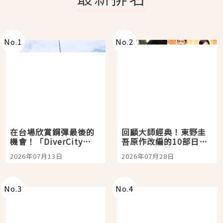
No.
1
No.
2
在台場欣賞鋼彈最後的
回顧大師經典！東野圭
機會！「DiverCity
吾原作改編的10部日本
Tokyo Plaza」搭船、
影視作品推薦
2026年07月13日
2026年07月28日
購物、美食及夜景，一
次全體驗
No.
3
No.
4