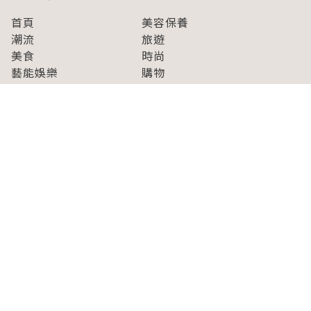
首頁
美容保養
潮流
旅遊
美食
時尚
藝能娛樂
購物
關於Japaholic
關於我們
免責事項
寫手招募
Japaholic Girls招募
廣告、合作洽談
關鍵字列表
お問い合わせ