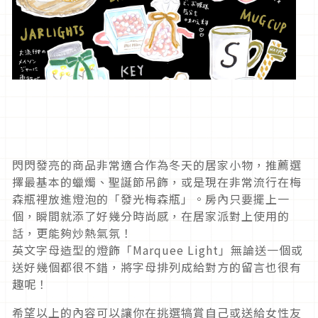
閃閃發亮的商品非常適合作為冬天的居家小物，推薦選
擇最基本的蠟燭、聖誕節吊飾，或是現在非常流行在梅
森瓶裡放進燈泡的「發光梅森瓶」。房內只要擺上一
個，瞬間就添了好幾分時尚感，在居家派對上使用的
話，更能夠炒熱氣氛！
英文字母造型的燈飾「Marquee Light」無論送一個或
送好幾個都很不錯，將字母排列成給對方的留言也很有
趣呢！
希望以上的內容可以讓你在挑選犒賞自己或送給女性友