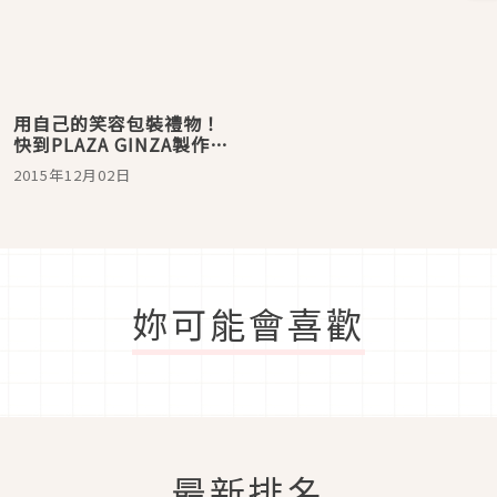
用自己的笑容包裝禮物！
快到PLAZA GINZA製作世
界唯一的聖誕禮物
2015年12月02日
妳可能會喜歡
最新排名