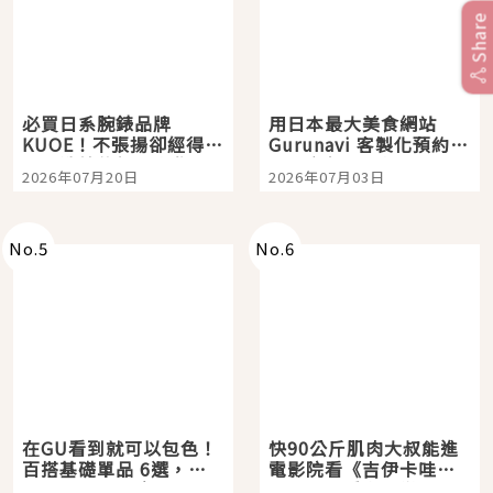
Share
必買日系腕錶品牌
用日本最大美食網站
KUOE！不張揚卻經得起
Gurunavi 客製化預約九
時間洗鍊的經典之作五
大都市餐廳，打造專屬
2026年07月20日
2026年07月03日
選
美食體驗！
No.
5
No.
6
在GU看到就可以包色！
快90公斤肌肉大叔能進
百搭基礎單品 6選，閉
電影院看《吉伊卡哇》
眼全收也不心疼
嗎？日本重金屬樂團