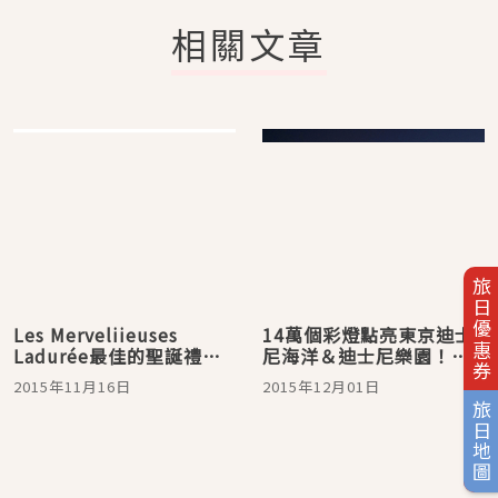
相關文章
旅日優惠券
Les Merveliieuses
14萬個彩燈點亮東京迪士
Ladurée最佳的聖誕禮
尼海洋＆迪士尼樂園！一
物，甜美如同珍珠般的肌
起去體驗夢幻的光之國度
2015年11月16日
2015年12月01日
膚【Today's item】
吧♪
旅日地圖