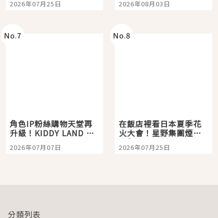
2026年07月25日
2026年08月03日
「打首」會長與nagano
老師一同給出了答案
No.
7
No.
8
角色IP粉絲購物天堂再
在飯店裡看日本夏季花
升級！KIDDY LAND 原
火大會！星野集團煙火
宿店吉伊卡哇迎客，新
景觀飯店6選，讓你不用
2026年07月07日
2026年07月25日
開幕 OMOKADO 店3分
人擠人悠閒欣賞
即達
分類列表