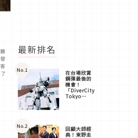
最新排名
不勝
開發
光客
No.
1
在台場欣賞
表了
鋼彈最後的
機會！
「DiverCity
Tokyo
Plaza」搭
船、購物、
美食及夜
景，一次全
體驗
No.
2
回顧大師經
典！東野圭