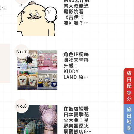
肉大叔能進
的住
電影院看
。
《吉伊卡
哇》嗎？日
本重金屬樂
團「打首」
會長與
nagano老師
一同給出了
No.
7
角色IP粉絲
答案
購物天堂再
升級！
KIDDY
旅日優惠券
LAND 原宿
店吉伊卡哇
迎客，新開
幕
OMOKADO
店3分即達
No.
8
在飯店裡看
旅日地圖
日本夏季花
火大會！星
野集團煙火
景觀飯店6