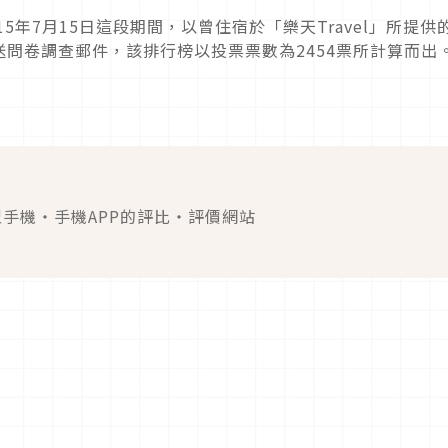
015年7月15日這段期間，以曾住宿於「樂天Travel」所提供
問卷調查郵件，該排行榜以投票票數為2454票所計算而出
慧型手機・手機APP的評比・評價網站