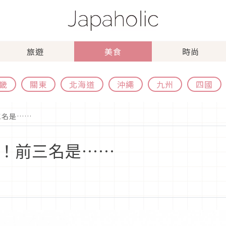
旅遊
美食
時尚
畿
關東
北海道
沖繩
九州
四國
三名是……
0！前三名是……