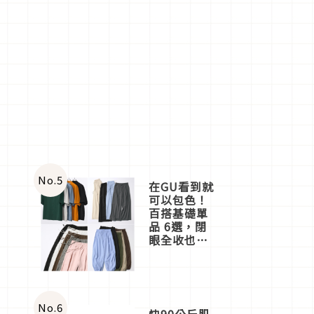
No.
5
在GU看到就
可以包色！
百搭基礎單
品 6選，閉
眼全收也不
心疼
No.
6
快90公斤肌