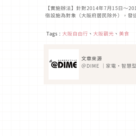
【實施辦法】針對2014年7月15日～2
宿設施為對象（大阪府居民除外），發送
Tags :
大阪自由行
、
大阪觀光
、
美食
文章來源
＠DIME ｜家電・智