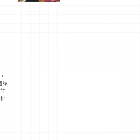
驗！
話，
圓讓
，許
大排