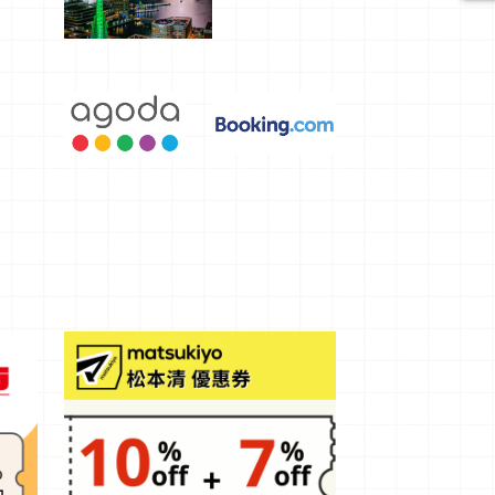
選，讓你不
用人擠人悠
閒欣賞