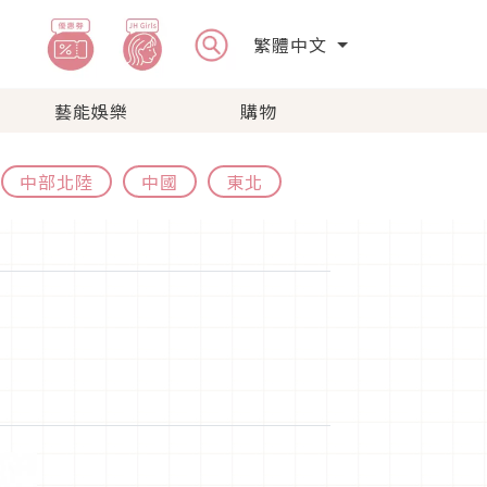
繁體中文
藝能娛樂
購物
中部北陸
中國
東北