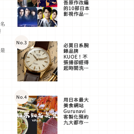
吾原作改編
的10部日本
影視作品推
薦
十名
製
No.
3
必買日系腕
阪是
錶品牌
KUOE！不
張揚卻經得
起時間洗鍊
的經典之作
五選
No.
4
用日本最大
美食網站
Gurunavi
客製化預約
九大都市餐
廳，打造專
屬美食體