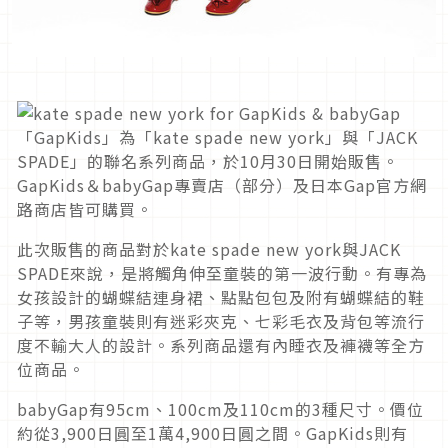
「GapKids」為「kate spade new york」與「JACK
SPADE」的聯名系列商品，於10月30日開始販售。
GapKids＆babyGap專賣店（部分）及日本Gap官方網
路商店皆可購買。
此次販售的商品對於kate spade new york與JACK
SPADE來說，是將觸角伸至童裝的第一波行動。有專為
女孩設計的蝴蝶結連身裙、點點包包及附有蝴蝶結的鞋
子等，男孩童裝則有迷彩夾克、七彩毛衣及背包等流行
度不輸大人的設計。系列商品還有內睡衣及褲襪等全方
位商品。
babyGap有95cm、100cm及110cm的3種尺寸。價位
約從3,900日圓至1萬4,900日圓之間。GapKids則有