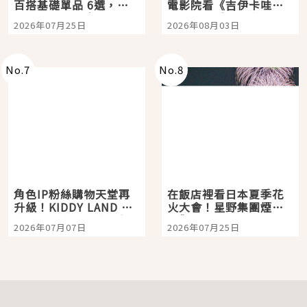
百搭基礎單品 6選，閉
電影院看《吉伊卡哇》
眼全收也不心疼
嗎？日本重金屬樂團
2026年07月25日
2026年08月03日
「打首」會長與nagano
老師一同給出了答案
No.
7
No.
8
角色IP粉絲購物天堂再
在飯店裡看日本夏季花
升級！KIDDY LAND 原
火大會！星野集團煙火
宿店吉伊卡哇迎客，新
景觀飯店6選，讓你不用
2026年07月07日
2026年07月25日
開幕 OMOKADO 店3分
人擠人悠閒欣賞
即達