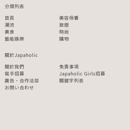
分類列表
首頁
美容保養
潮流
旅遊
美食
時尚
藝能娛樂
購物
關於Japaholic
關於我們
免責事項
寫手招募
Japaholic Girls招募
廣告、合作洽談
關鍵字列表
お問い合わせ