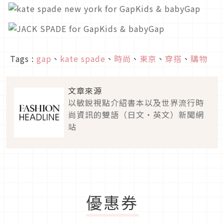
Tags :
gap
、
kate spade
、
時尚
、
東京
、
穿搭
、
購物
文章來源
以敏銳視點介紹書本以及世界流行時
尚資訊的雙語（日文・英文）新聞網
站
優惠券