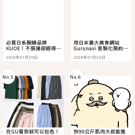
必買日系腕錶品牌
用日本最大美食網站
KUOE！不張揚卻經得起
Gurunavi 客製化預約九
時間洗鍊的經典之作五
大都市餐廳，打造專屬
2026年07月20日
2026年07月03日
選
美食體驗！
No.
5
No.
6
在GU看到就可以包色！
快90公斤肌肉大叔能進