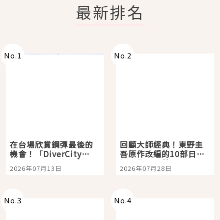
最新排名
No.
1
No.
2
在台場欣賞鋼彈最後的
回顧大師經典！東野圭
機會！「DiverCity
吾原作改編的10部日本
Tokyo Plaza」搭船、
影視作品推薦
2026年07月13日
2026年07月28日
購物、美食及夜景，一
次全體驗
No.
3
No.
4