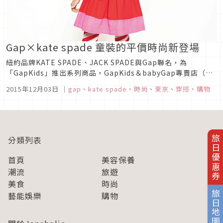
Gap×kate spade 童裝的平價時尚新登場
紐約品牌KATE SPADE、JACK SPADE與Gap聯名，為
「GapKids」推出系列商品，GapKids＆babyGap專賣店（部
分）及日本Gap官方網路商店皆可購買。此次販售的商品對於
2015年12月03日
｜
gap
、
kate spade
、
時尚
、
東京
、
穿搭
、
購物
kate spade new york與JACK SPADE來說，是將觸角伸至童
裝的第一波行動。有專為女孩...
旅日優惠券
分類列表
首頁
美容保養
潮流
旅遊
美食
時尚
旅日地圖
藝能娛樂
購物