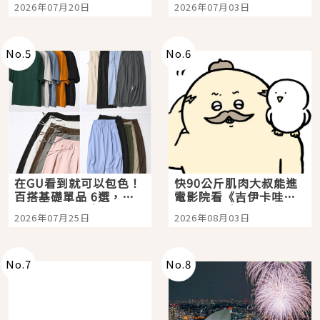
2026年07月20日
2026年07月03日
選
美食體驗！
No.
5
No.
6
在GU看到就可以包色！
快90公斤肌肉大叔能進
百搭基礎單品 6選，閉
電影院看《吉伊卡哇》
眼全收也不心疼
嗎？日本重金屬樂團
2026年07月25日
2026年08月03日
「打首」會長與nagano
老師一同給出了答案
No.
7
No.
8