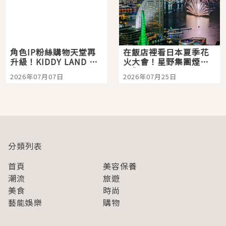
角色IP粉絲購物天堂再
在飯店裡看日本夏季花
升級！KIDDY LAND 原
火大會！星野集團煙火
宿店吉伊卡哇迎客，新
景觀飯店6選，讓你不用
2026年07月07日
2026年07月25日
開幕 OMOKADO 店3分
人擠人悠閒欣賞
即達
分類列表
首頁
美容保養
潮流
旅遊
美食
時尚
藝能娛樂
購物