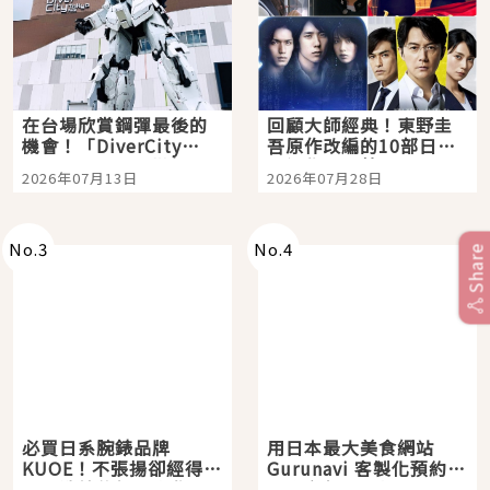
在台場欣賞鋼彈最後的
回顧大師經典！東野圭
機會！「DiverCity
吾原作改編的10部日本
Tokyo Plaza」搭船、
影視作品推薦
2026年07月13日
2026年07月28日
購物、美食及夜景，一
次全體驗
No.
3
No.
4
Share
必買日系腕錶品牌
用日本最大美食網站
KUOE！不張揚卻經得起
Gurunavi 客製化預約九
時間洗鍊的經典之作五
大都市餐廳，打造專屬