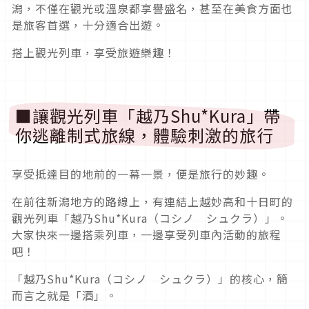
潟，不僅在觀光或溫泉都享譽盛名，甚至在美食方面也
是旅客首選，十分適合出遊。
搭上觀光列車，享受旅遊樂趣！
■讓觀光列車「越乃Shu*Kura」帶
你逃離制式旅線，體驗刺激的旅行
享受抵達目的地前的一幕一景，便是旅行的妙趣。
在前往新潟地方的路線上，有連結上越妙高和十日町的
觀光列車「越乃Shu*Kura（コシノ シュクラ）」。
大家快來一邊搭乘列車，一邊享受列車內活動的旅程
吧！
「越乃Shu*Kura（コシノ シュクラ）」的核心，簡
而言之就是「酒」。