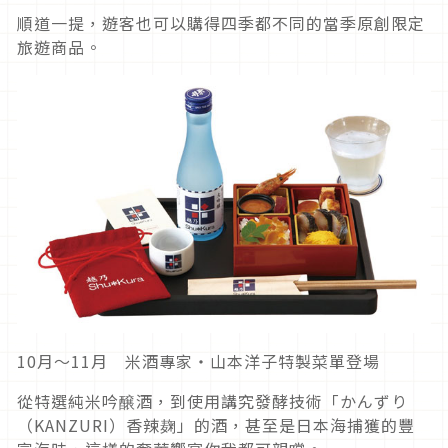
順道一提，遊客也可以購得四季都不同的當季原創限定
旅遊商品。
10月～11月 米酒專家・山本洋子特製菜單登場
從特選純米吟醸酒，到使用講究發酵技術「かんずり
（KANZURI）香辣麹」的酒，甚至是日本海捕獲的豐