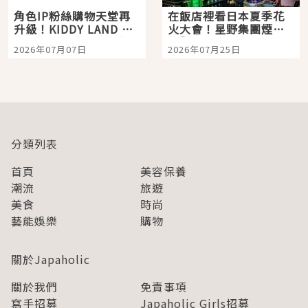
角色IP粉絲購物天堂再
在飯店裡看日本夏季花
升級！KIDDY LAND 原
火大會！星野集團煙火
宿店吉伊卡哇迎客，新
景觀飯店6選，讓你不用
2026年07月07日
2026年07月25日
開幕 OMOKADO 店3分
人擠人悠閒欣賞
即達
分類列表
首頁
美容保養
潮流
旅遊
美食
時尚
藝能娛樂
購物
關於Japaholic
關於我們
免責事項
寫手招募
Japaholic Girls招募