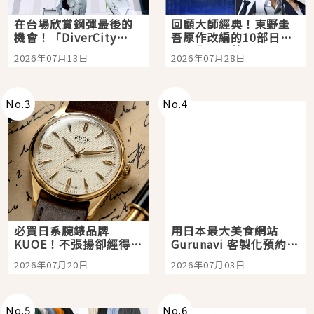
在台場欣賞鋼彈最後的
回顧大師經典！東野圭
機會！「DiverCity
吾原作改編的10部日本
Tokyo Plaza」搭船、
影視作品推薦
2026年07月13日
2026年07月28日
購物、美食及夜景，一
次全體驗
No.
3
No.
4
必買日系腕錶品牌
用日本最大美食網站
KUOE！不張揚卻經得起
Gurunavi 客製化預約九
時間洗鍊的經典之作五
大都市餐廳，打造專屬
2026年07月20日
2026年07月03日
選
美食體驗！
No.
5
No.
6