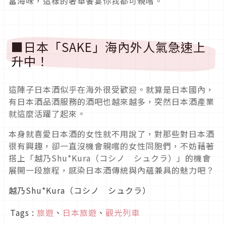
富海味，這樣的奢華饗宴你我都可親嚐。
■日本「SAKE」海內外人氣急速上
升中！
這陣子日本酒似乎在海外很受歡迎。就算是日本國內，
有日本酒品酒服務的酒吧也越來越多，突然日本酒產業
就這麼活躍了起來。
本身就喜愛日本酒的女性就不用說了，對那些對日本酒
很有興趣，卻一直沒機會親嚐的女性同胞們，不妨藉著
搭上「越乃Shu*Kura（コシノ シュクラ）」的機會
展開一段旅程，感染日本酒傳統與內蘊兼具的魅力吧？
越乃Shu*Kura（コシノ シュクラ）
Tags :
旅遊
、
日本旅遊
、
觀光列車