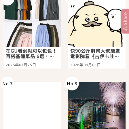
Share
在GU看到就可以包色！
快90公斤肌肉大叔能進
百搭基礎單品 6選，閉
電影院看《吉伊卡哇》
眼全收也不心疼
嗎？日本重金屬樂團
2026年07月25日
2026年08月03日
「打首」會長與nagano
老師一同給出了答案
No.
7
No.
8