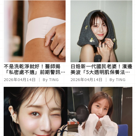
TOM FORD玫瑰煙燻都必
收
不是洗乾淨就好！醫師揭
日妞新一代國民老婆！濱邊
「私密處不適」前期警訊：
美波「5大透明肌保養法」
這習慣不改，噴再多香水也
曝光，五層乳液擦法太狂
2026年04月14日
｜ By
TING
2026年04月14日
｜ By
TING
沒用