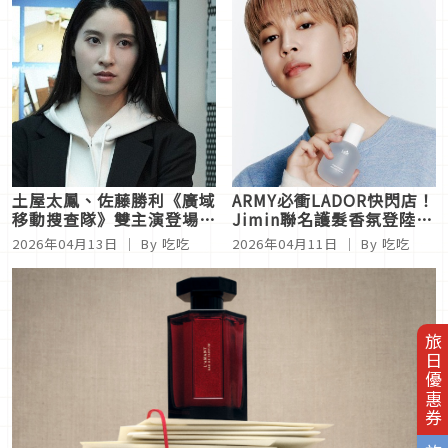
土屋太鳳、佐藤勝利《廣域
ARMY必衝LADOR快閃店！
移動搜查隊》雙主演登場！
Jimin聯名護髮香氛登陸信
揭開「動作派女神」每天跑
義區， 3CE 中山光點快閃
2026年04月13日
｜ By
吃吃
2026年04月11日
｜ By
吃吃
步6K、喝水3000cc的透亮
店將首爾潮妝直送台北
保養術
旅日優惠券