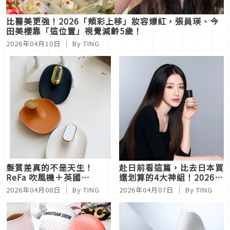
比醫美更強！2026「頰彩上移」妝容爆紅，張員瑛、今
田美櫻靠「這位置」視覺減齡5歲！
2026年04月10日
｜ By
TING
髮質差真的不是天生！
赴日前看這篇，比去日本買
ReFa 吹風機＋英國
還划算的4大神組！2026母
MANTA 護髮梳：從根源終
親節底妝攻略：心機粉餅、
2026年04月08日
｜ By
TING
2026年04月07日
｜ By
TING
結斷髮毛躁，梅雨季也能逆
蘭蔻零粉感、GA水慕斯、
襲「高級絲緞光」
黛珂粉底通通超便宜！