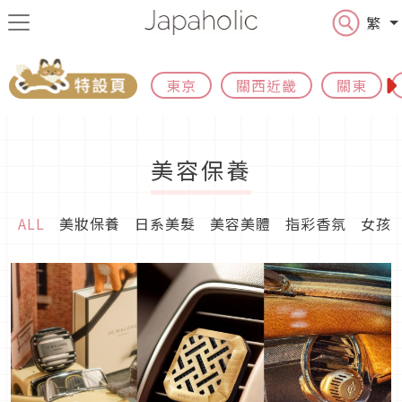
繁
東京
關西近畿
關東
美容保養
ALL
美妝保養
日系美髮
美容美體
指彩香氛
女孩