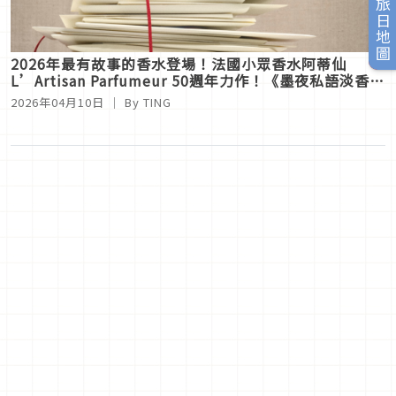
旅日地圖
2026年最有故事的香水登場！法國小眾香水阿蒂仙
L’Artisan Parfumeur 50週年力作！《墨夜私語淡香
精》把「情書」寫進肌膚
2026年04月10日
｜ By
TING