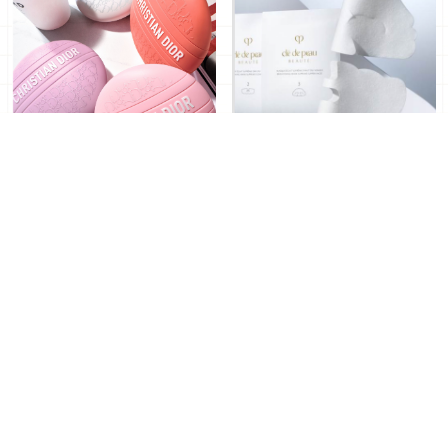
東京 3A 貴婦包包翻開都有
2026 面膜推薦｜比天天敷
這 3 樣！解析港區女子的
臉更強！日本女生瘋傳「拋
精緻秘密：PRADA、YSL、
光→維他命C→面膜」順
2026年04月07日
｜ By
TING
2026年04月05日
｜ By
TING
DIOR限量美妝成為社交標
序，揭開 3 款必囤小眾清
配
單