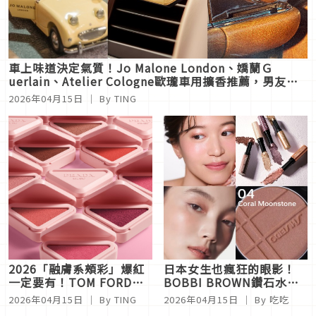
車上味道決定氣質！Jo Malone London、嬌蘭Ｇ
uerlain、Atelier Cologne歐瓏車用擴香推薦，男友也
會愛
2026年04月15日
｜ By
TING
2026「融膚系頰彩」爆紅
日本女生也瘋狂的眼影！
一定要有！TOM FORD、
BOBBI BROWN鑽石水感
Sisley、PRADA一次看，
眼影棒、資生堂「寶石光」
2026年04月15日
｜ By
TING
2026年04月15日
｜ By
吃吃
日妞最愛色全解析
一抹入魂、安俞真同款