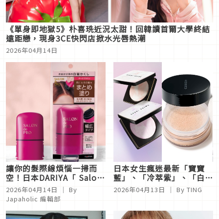
《單身即地獄5》朴喜珗近況太甜！回韓讀首爾大學終結
遠距戀，現身3CE快閃店掀水光唇熱潮
2026年04月14日
讓你的髮際線煩惱一掃而
日本女生瘋迷最新「寶寶
空！日本DARIYA「 Salon
藍」、「冷萃紫」、「白紙
de Pro」必買白髮救星
白」蜜粉，比紫色蜜粉更厲
2026年04月14日
｜ By
2026年04月13日
｜ By
TING
害，隨便刷都能完美遮毛
Japaholic 編輯部
孔！