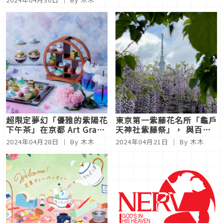
超限定夢幻「優雅的紫陽花
東京第一紫藤花名所「龜戶
下午茶」在京都 Art Grace
天神社紫藤祭」， 與百年
Wedding Hills 綻放！
甜點名店推出的紫色甜點一
2024年04月28日
｜ By 木木
2024年04月21日
｜ By 木木
同感受紫色爛漫！