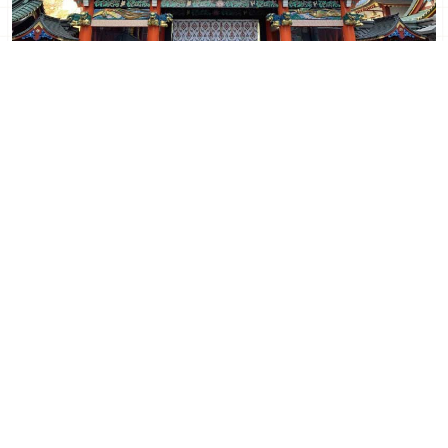
探索神田明神：動漫迷和日劇愛好者的必訪聖地
2024年03月23日
｜ By 木木
到新宿「草間彌生美術館」
東京晚上不知道要去哪？5
探訪前衛藝術大師的無限圓
間夜間美術館讓你的旅程增
點宇宙
添藝術氣息
2024年03月21日
｜ By 木木
2024年03月18日
｜ By 木木