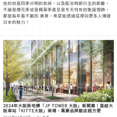
迷的就是四季分明的氣候，以及配合時節衍生的節慶，
不論是櫻花季或是楓葉季甚至是冬天特有的聖誕燈飾，
都是每年看不膩的 美景，希望能透過這裡向更多人傳達
日本的魅力！
2024年大阪新地標「JP TOWER 大阪」新開幕！直結大
阪車站「KITTE大阪」商場、萬豪品牌飯店超方便
2024年04月30日
｜ By 木木