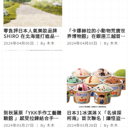
零負評日本人氣美妝品牌
「卡娜赫拉的小動物荒唐世
SHIRO 在北海道打造品牌
界博物館」在銀座三越首次
專屬民宿「MAISON
亮相！不但場內開放拍照，
2024年04月05日
｜ By 木木
2024年04月03日
｜ By 木木
SHIRO」
還可以利用AR與角色進行
互動
到秋葉原「YKK手作工藝體
日本31冰淇淋Ｘ「名偵探
驗館 」感受拉鍊結合手工
柯南」首次聯名｜讓怪盜基
的魅力，親手做拉拉熊小包
德聖代擄獲你的芳心
2024年03月27日
｜ By 木木
2024年03月26日
｜ By 木木