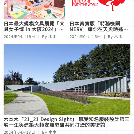
日本最大規模文具展覽「文
日本真實版「特務機關
具女子博 in 大阪2024」，
NERV」讓你在天災時逃生
歡迎文具控們一起前往參加
機會大增！最快發布災害速
2024年04月19日
｜ By 木木
2024年04月16日
｜ By 木木
文具午茶饗宴！
報的系統
六本木「21_21 Design Sight」 感受知名服裝設計師三
宅一生與建築大師安藤忠雄共同打造的美術館
2024年04月13日
｜ By 木木