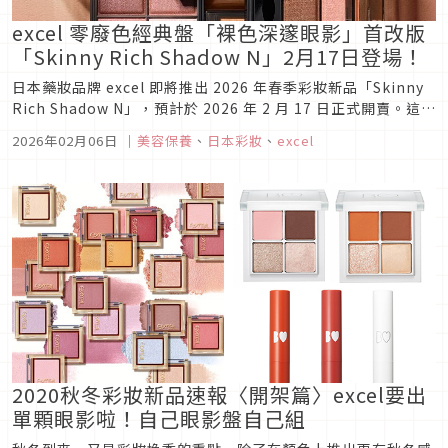
excel 零廢色經典盤「裸色深邃眼影」首改版
「Skinny Rich Shadow N」2月17日登場！
日本藥妝品牌 excel 即將推出 2026 年春季彩妝新品「Skinny
Rich Shadow N」，預計於 2026 年 2 月 17 日正式開賣。這款
被譽為「沒有廢色」的人氣眼影盤終於迎來首次大改版，讓喜愛
2026年02月06日
｜
美容保養
、
日本彩妝
、
excel
excel 的粉絲們都相當期待！
2020秋冬彩妝新品速報〈開架篇〉excel要出
單顆眼影啦！自己眼影盤自己組