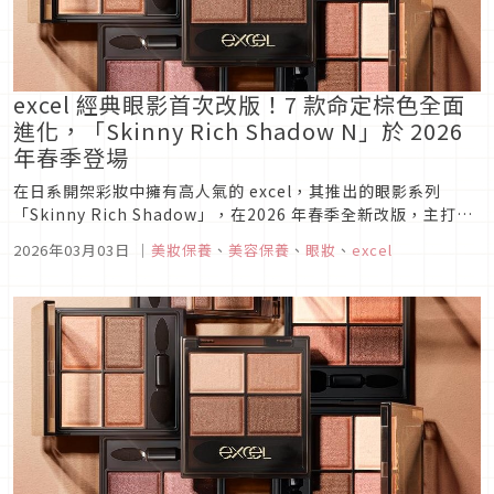
excel 經典眼影首次改版！7 款命定棕色全面
進化，「Skinny Rich Shadow N」於 2026
年春季登場
在日系開架彩妝中擁有高人氣的 excel，其推出的眼影系列
「Skinny Rich Shadow」，在2026 年春季全新改版，主打
「沒有被閒置的顏色（捨て色なし）」 的 4 色眼影盤，以最貼
2026年03月03日
｜
美妝保養
、
美容保養
、
眼妝
、
excel
近亞洲膚色的棕色～米色系配色深受喜愛，無論是彩妝新手還是
老手，都能輕鬆畫出理想眼妝。全新升級的 「Skinn...