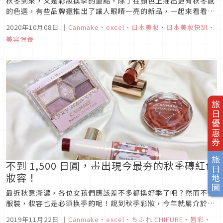
秋冬到來，又是彩妝換季的重點，除了在顏色上推出更有秋冬感
的色選，有些品牌還推出了讓人眼睛一亮的新品，一起來看看
2020年秋季美妝看點吧！1. Canmake 5色眼影盤 #23坐穩開架
2020年10月08日
｜
Canmake
、
excel
、
日本美妝
、
日本美妝快訊
、
彩妝中眼影王寶座的Canmake，近年來除了推出很多熱銷新
美容保養
色，也上市了很多新的眼影盤！這款5色眼影盤是今年7月才發
售...
旅日優惠券
旅日地圖
不到 1,500 日圓，畫出現今最夯的秋季磚紅色
妝容！
最近秋意漸濃，各位女孩們應該差不多都換好季了吧？然而不只
服裝，妝容也是必須換季的呢！說到秋季彩妝，今年就屬介於紅
色與橘色之間的「磚紅色妝容」蔚為潮流，充滿秋季氣息。就算
2019年11月22日
｜
Canmake
、
excel
、
ちふれ CHIFURE
、
唇彩
、