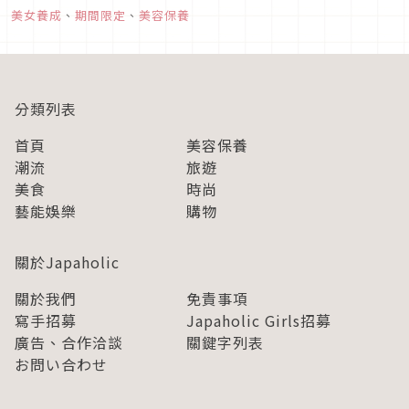
不改變上妝方式，其實只要稍微換個顏色，依然可以一口氣轉換
美女養成
、
期間限定
、
美容保養
成秋季容顏唷！這次就要來為各位推薦幾款能夠打造出磚紅色妝
容的優秀平價彩妝品。...
分類列表
首頁
美容保養
潮流
旅遊
美食
時尚
藝能娛樂
購物
關於Japaholic
關於我們
免責事項
寫手招募
Japaholic Girls招募
廣告、合作洽談
關鍵字列表
お問い合わせ