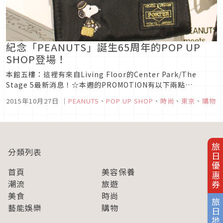
紀念「PEANUTS」誕生65周年的POP UP
SHOP登場！
本館五樓：這裡有來自Living Floor的Center Park/The
Stage 5最新消息！☆本週的PROMOTION有以下兩點
☆PEANUTS meets SPECIAL PRODUCT
2015年10月27日
｜
PEANUTS
、
POP UP SHOP
、
時尚
、
東京
、
購物
DESIGN■2015.10.14(三)～10.20 (二)■本館5樓＝Center
Park/T...
旅日優惠券
分類列表
首頁
美容保養
潮流
旅遊
美食
時尚
旅日地圖
藝能娛樂
購物