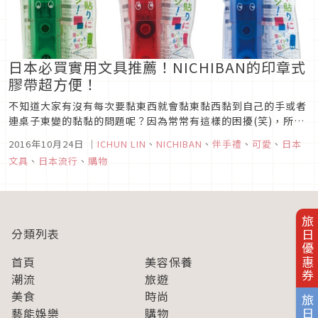
日本必買實用文具推薦！NICHIBAN的印章式
膠帶超方便！
不知道大家有沒有每次要黏東西就會黏東黏西黏到自己的手或者
連桌子東變的黏黏的問題呢？因為常常有這樣的困擾(笑)，所以
今天就要跟大家介紹9月16日新販賣的超方便黏膠喔！
2016年10月24日
｜
ICHUN LIN
、
NICHIBAN
、
伴手禮
、
可愛
、
日本
文具
、
日本流行
、
購物
旅日優惠券
分類列表
首頁
美容保養
潮流
旅遊
美食
時尚
藝能娛樂
購物