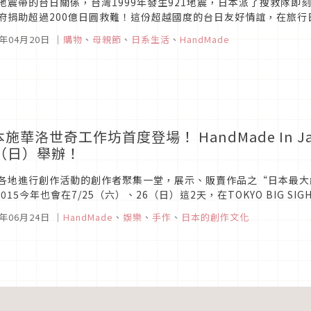
地震帶的台日關係，台灣1999年發生921地震，日本派了搜救隊即刻
府捐助超過200億日圓救難！這份超越國度的台日友好情誼，在旅
謝謝你」實踐著！適逢母親節活動檔期，現正於HANDS美麗華店展售多
4年04月20日
｜
購物
、
母親節
、
日系生活
、
HandMade
施華洛世奇工作坊首度登場！ HandMade In Jap
6（日）舉辦！
各地進行創作活動的創作者聚集一堂，展示、販賣作品之“日本最大級的創作
s2015今年也會在7/25（六）、26（日）這2天，在TOKYO BIG 
，展示、販賣日本全國的創作者原創作品，此次比以往歷屆...
5年06月24日
｜
HandMade
、
娛樂
、
手作
、
日本的創作文化