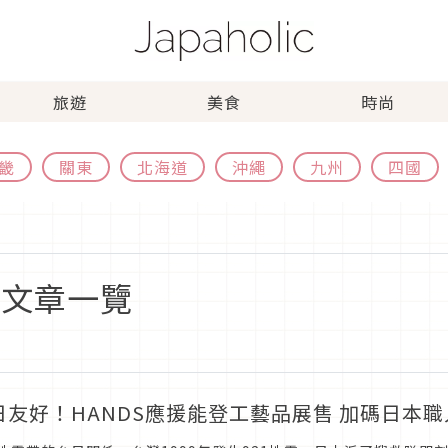
旅遊
美食
時尚
畿
關東
北海道
沖繩
九州
四國
關文章一覽
日友好！HANDS應援能登工藝品展售 加碼日本