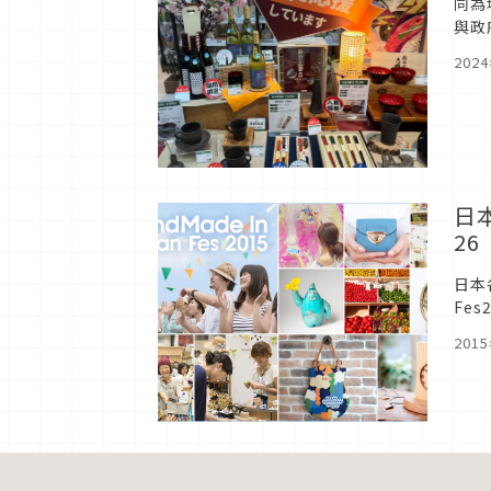
同為
與政
灣，
202
日本
2
日本
Fe
量」
201