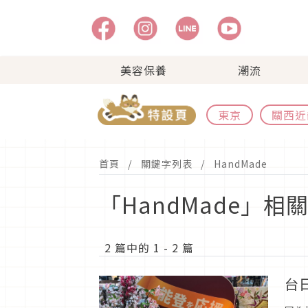
美容保養
潮流
東京
關西近
首頁
關鍵字列表
HandMade
「HandMade」相
2 篇中的 1 - 2 篇
台