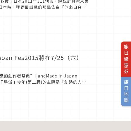
救援；日本2011年311地震，經統計台灣人民
行日本時，獲得最誠摯的那聲告白「你來自台
款能登工藝...
旅日優惠券
an Fes2015將在7/25（六）
者祭典”HandMade In Japan
SIGHT舉辦！今年(第三屆)的主題是「創造的力
旅日地圖