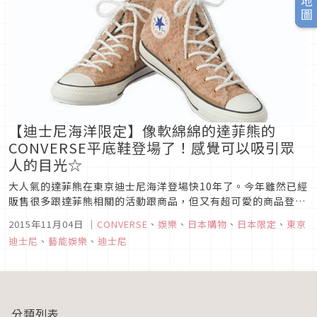
【迪士尼海洋限定】像軟綿綿的達菲熊的
CONVERSE平底鞋登場了！感覺可以吸引眾
人的目光☆
大人氣的達菲熊在東京迪士尼海洋登場快10年了。今年雖然已經
販售很多跟達菲熊相關的活動跟商品，但又有超可愛的商品登場
囉。想不到CONVERSE竟然以達菲熊為主題設計出平底鞋！
2015年11月04日
｜
CONVERSE
、
娛樂
、
日本購物
、
日本限定
、
東京
【擁有許多堅持的設計】軟綿綿的材質包覆全體的這雙平底鞋，
迪士尼
、
藝能娛樂
、
迪士尼
不管是顏色或是材質，這設計都能讓人聯想到達菲熊。而且，從
腳踝到稍微看得到...
分類列表