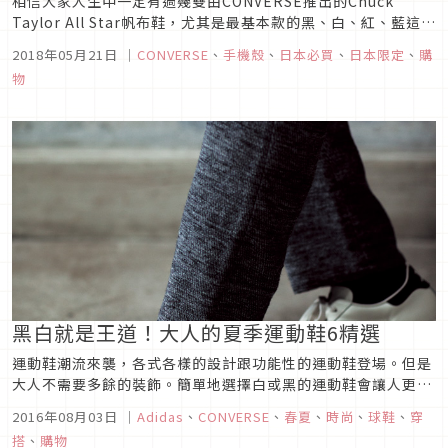
相信大家人生中一定有過幾雙由CONVERSE推出的Chuck
Taylor All Star帆布鞋，尤其是最基本款的黑、白、紅、藍這幾
個顏色，堪稱是最百搭、最好穿，又可以顯現出獨特自我風格的
2018年05月21日
｜
CONVERSE
、
手機殼
、
日本必買
、
日本限定
、
購
布鞋，最近，日本CONVERSE又推出了新品，讓你不只可以將
物
這些日本才有的CONVERSE穿在腳上，更能拿在手...
黑白就是王道！大人的夏季運動鞋6精選
運動鞋潮流來襲，各式各樣的設計跟功能性的運動鞋登場。但是
大人不需要多餘的裝飾。簡單地選擇白或黑的運動鞋會讓人更有
休閒感跟高完整度。
2016年08月03日
｜
Adidas
、
CONVERSE
、
春夏
、
時尚
、
球鞋
、
穿
搭
、
購物