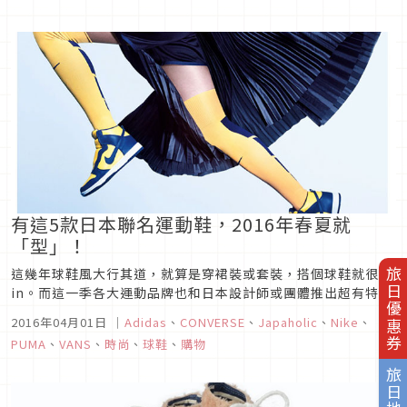
有這5款日本聯名運動鞋，2016年春夏就
「型」！
這幾年球鞋風大行其道，就算是穿裙裝或套裝，搭個球鞋就很
旅日優惠券
in。而這一季各大運動品牌也和日本設計師或團體推出超有特色
的聯名款，讓你在穿著上更有型。
2016年04月01日
｜
Adidas
、
CONVERSE
、
Japaholic
、
Nike
、
PUMA
、
VANS
、
時尚
、
球鞋
、
購物
旅日地圖