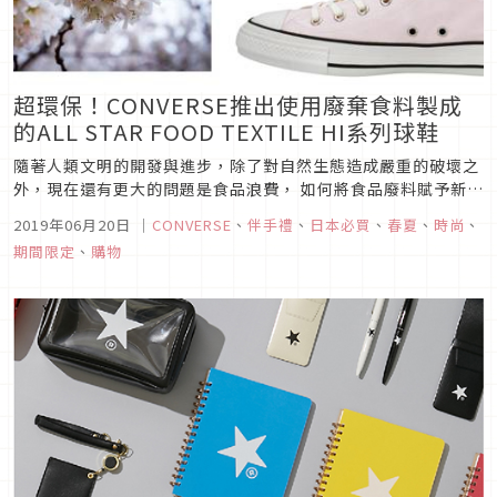
超環保！CONVERSE推出使用廢棄食料製成
的ALL STAR FOOD TEXTILE HI系列球鞋
隨著人類文明的開發與進步，除了對自然生態造成嚴重的破壞之
外，現在還有更大的問題是食品浪費， 如何將食品廢料賦予新生
命，是全世界都在關注的新環保話題。CONVERSE預計在8月推
2019年06月20日
｜
CONVERSE
、
伴手禮
、
日本必買
、
春夏
、
時尚
、
出的ALL STAR FOOD TEXTILE HI系列，首次和提出使用廢棄
期間限定
、
購物
食材當作染料的「FOOD TEXTILE」 企畫...