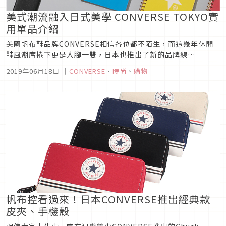
美式潮流融入日式美學 CONVERSE TOKYO實
用單品介紹
美國帆布鞋品牌CONVERSE相信各位都不陌生，而這幾年休閒
鞋風潮席捲下更是人腳一雙，日本也推出了新的品牌線
「CONVERSE TOKYO」！品牌的設計概念是將CONVERSE基
2019年06月18日
｜
CONVERSE
、
時尚
、
購物
本款中融入“TOKYO"所代表的日本文化及時尚美學，創造嶄新
的品牌價值及生活風格。以下介紹三款實用的單品，穿戴上身保
證潮到...
帆布控看過來！日本CONVERSE推出經典款
皮夾、手機殼