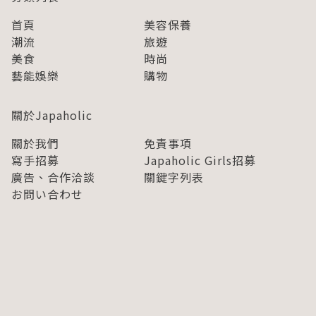
首頁
美容保養
潮流
旅遊
美食
時尚
藝能娛樂
購物
關於Japaholic
關於我們
免責事項
寫手招募
Japaholic Girls招募
廣告、合作洽談
關鍵字列表
お問い合わせ