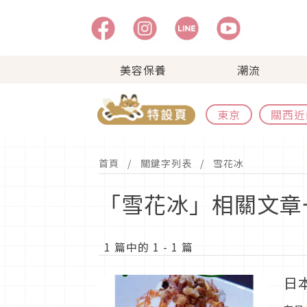
美容保養
潮流
東京
關西近
首頁
關鍵字列表
雪花冰
「雪花冰」相關文章
1 篇中的 1 - 1 篇
日