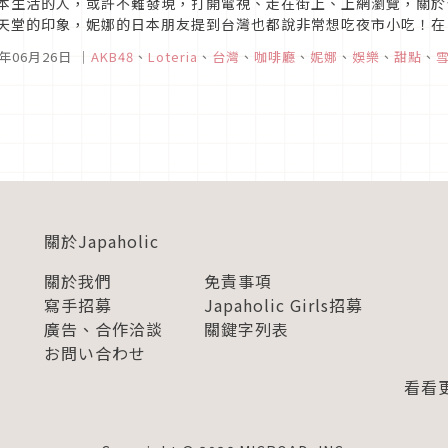
本生活的人，或許不難發現，打開電視、走在街上、上網瀏覽，關於
天堂的印象，妮娜的日本朋友提到台灣也都說非常想吃夜市小吃！在
的地區，日本人一定也很希望體驗一下到凌晨都還燈火通明的熱鬧街道
5年06月26日
｜
AKB48
、
Loteria
、
台灣
、
咖啡廳
、
妮娜
、
娛樂
、
甜點
、
關於Japaholic
關於我們
免責事項
寫手招募
Japaholic Girls招募
廣告、合作洽談
關鍵字列表
お問い合わせ
看看更