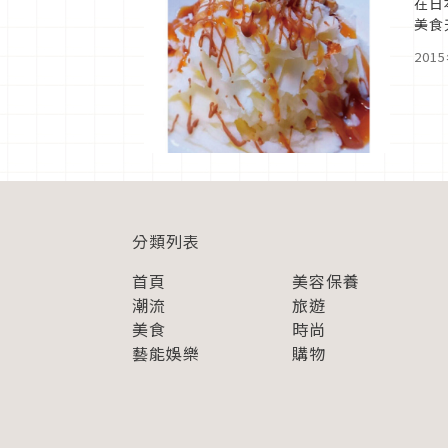
在日
美食
光光
201
分類列表
首頁
美容保養
潮流
旅遊
美食
時尚
藝能娛樂
購物