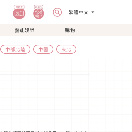
繁體中文
藝能娛樂
購物
中部北陸
中國
東北