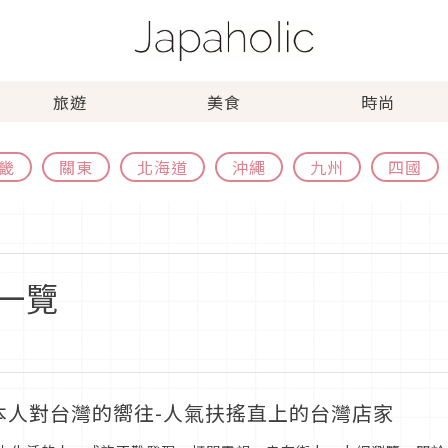
旅遊
美食
時尚
畿
關東
北海道
沖繩
九州
四國
一覽
本人對台灣的嚮往-人氣扶搖直上的台灣店家