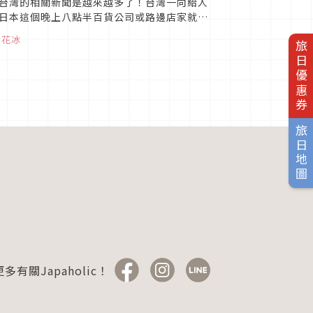
台灣的相關新聞是越來越多了！台灣一向給人
日本這個晚上八點半百貨公司或路邊店家就關
。台灣有名的冰店，「芒果恰...
雪花冰
旅日優惠券
旅日地圖
多有關Japaholic！