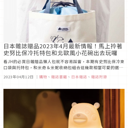
日本雜誌贈品2023年4月最新情報！馬上拎著
史努比保冷托特包和北歐風小花碗出去玩囉
看JH的必買日雜贈品懶人包就不容易踩雷，本期有史努比保冷束
口袋與托特包，和米奇＆米妮收納包組合這幾款相當可愛的選
擇，適合日常使用的「kippis」北歐風小花玻璃碗與「gelato
2023年04月12日
｜
購物
、
雜誌書籍
、
日本雜誌
、
雜誌附錄
pique」收納束口袋，還有許多超值美妝試用小物可以拿，目黑
蓮粉絲們絕不會想錯過的帥氣封面與專訪內容更是加分，立刻跟
著清...