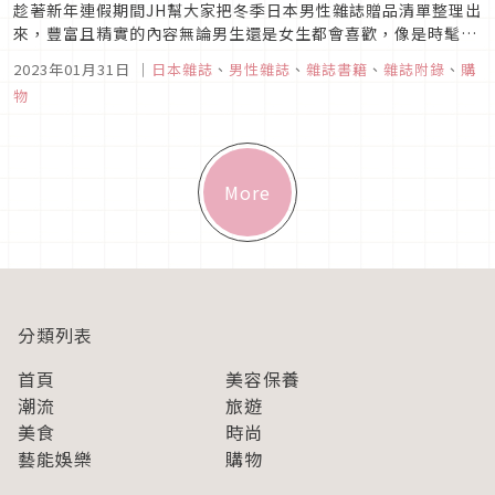
趁著新年連假期間JH幫大家把冬季日本男性雜誌贈品清單整理出
來，豐富且精實的內容無論男生還是女生都會喜歡，像是時髦可
愛的村上隆小花夜燈，用途超廣的慕敏家族摺疊桌，或是質感鑰
2023年01月31日
｜
日本雜誌
、
男性雜誌
、
雜誌書籍
、
雜誌附錄
、
購
匙收納錢包等多款好物在等著大家帶回，當然要趁著壓歲錢還夠
物
用時買一波，一起讓2023年過得更充實有趣吧！
More
分類列表
首頁
美容保養
潮流
旅遊
美食
時尚
藝能娛樂
購物