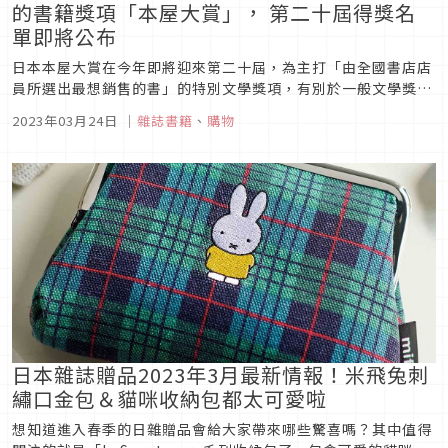
的書籍獎項「本屋大賞」， 第二十屆得獎名
單即將公布
日本本屋大賞在今年即將迎來第二十屆，為主打「由全國書店店
員所選出最想銷售的書」的特別文學獎項，有別於一般文學獎邀
請作家文人評判，本屋大賞旨在將評選交由於書市第一線工作、
2023年03月24日
｜
雜誌書籍
、
購物
直面書籍販售現場的書店店員，不少作品因獲獎而受到矚目，甚
至更得以出售影視版權，可見本屋大賞的號召力與指標性。
日本雜誌贈品2023年3月最新情報！米飛兔刺
繡口金包＆貓咪收納包都太可愛啦
想知道進入春季的日雜贈品會給大家帶來哪些驚喜嗎？其中值得