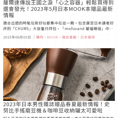
薩爾達傳說王國之淚「心之容器」輕鬆買得到
還會發光！2023年5月日本MOOK本贈品最新
情報
適合出遊的時髦包款好似都集中在這一期。包含廣受日本讀者好
評的「CHUMS」大容量托特包，「mofusand 貓福珊迪」中最
具有人氣的鯊魚貓保冷午餐袋也賣萌登場，知名潮牌「BAPE
2023年06月03日
｜
購物
、
MOOK
、
雜誌書籍
、
日本雜貨
KIDS」隨身肩背包與零錢包也是輕便又有型，更有現在最紅的
薩爾達王國之淚「心之容器夜燈」，還有好幾本熱賣款跟著文章
看下去...
2023年日本男性雜誌贈品春夏最新情報！史
努比手搖磨豆機＆咖啡豆收納罐太可愛啦