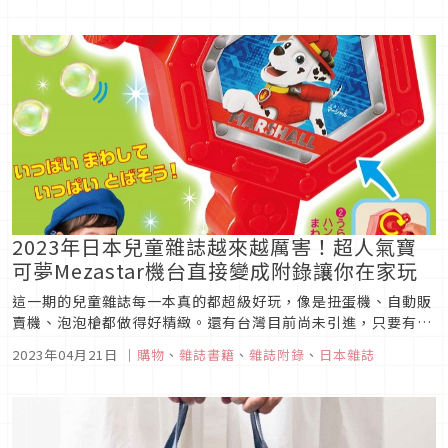
合作適合夏日外出的時髦包款，和其他數款輕便隨身小包可以挑
選。這次美妝贈品更是買到賺到，讀者們可千萬不要錯過！
2023年日本兒童雜誌越來越厲害！超人氣寶
可夢Mezastar機台直接變成附錄讓你在家玩
這一期的兒童雜誌每一本真的都超級好玩，像是扭蛋機、自動販
賣機、泡泡槍都做得好精緻。還有台灣目前尚未引進，只要有機
會到日本就想卯起來玩的寶可夢Mezastar機台紙製版可以帶
2023年04月21日
｜
購物
、
雜誌書籍
、
雜誌附錄
、
日本雜誌
走，在小朋友回國後還能用另種方式繼續回味，堅持的往大師之
路邁進，這款想必連大人都會想要收藏，馬上拚手速預購起來。