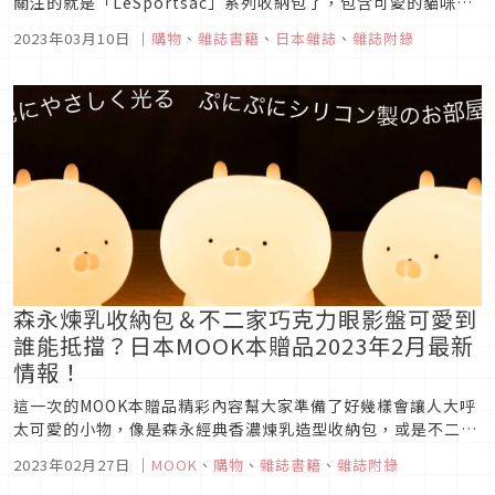
關注的就是「LeSportsac」系列收納包了，包含可愛的貓咪、
時髦古典的朱伊紋風格圖案與大人感花紋都是本期人氣必買，還
2023年03月10日
｜
購物
、
雜誌書籍
、
日本雜誌
、
雜誌附錄
有兼具療癒和實用的米飛兔口金包和鐵盒明信片可以收，如果喜
歡可別錯過最佳的購買時機，畢竟每一本都數量有限，售完為
止！
森永煉乳收納包＆不二家巧克力眼影盤可愛到
誰能抵擋？日本MOOK本贈品2023年2月最新
情報！
這一次的MOOK本贈品精彩內容幫大家準備了好幾樣會讓人大呼
太可愛的小物，像是森永經典香濃煉乳造型收納包，或是不二家
綜合水果巧克力造型眼影盤都超級吸睛。兔丸小夜燈與MOOMIN
2023年02月27日
｜
MOOK
、
購物
、
雜誌書籍
、
雜誌附錄
慕敏家族壁貼也是不可不搶的居家裝飾雜貨，就連韓國超流行的