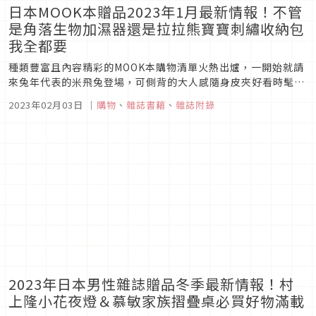
日本MOOK本贈品2023年1月最新情報！不管
是角落生物加濕器還是拉拉熊寶寶刺繡收納包
我全都要
種類豐富且內容精彩的MOOK本購物清單火熱出爐，一開始就請
來兔年代表的米飛兔登場，可側背的大人感隨身皮夾好看時髦不
買可惜，角落生物加濕器和拉拉熊寶寶刺繡收納包做得精緻實用
2023年02月03日
｜
購物
、
雜誌書籍
、
雜誌附錄
讓人好心動，近期流行的音波電動按摩梳則是日本女生頭髮柔順
的必備道具，跟著買就準沒錯。
2023年日本男性雜誌贈品冬季最新情報！村
上隆小花夜燈＆慕敏家族摺疊桌必買好物滿載