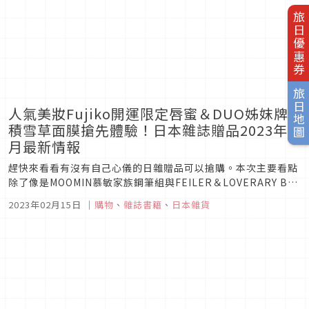
旅日優惠券
旅日地圖
人氣美妝Fujiko開運限定唇蜜＆DUO姊妺牌
積雪草面膜搶先體驗！日本雜誌贈品2023年2
月最新情報
趕快來看看有沒有自己心儀的日雜贈品可以搶購。本次主要看點
除了像是MOOMIN慕敏家族鋼筆組與FEILER＆LOVERARY BY
FEILER便箋本這類精緻文具外，還能獲得超人氣美妝品牌開運
2023年02月15日
｜
購物
、
雜誌書籍
、
日本雜貨
限定唇蜜和積雪草面膜，其他包括托特包或是可愛陶瓷碗這類雜
貨也準備相當充足，看了保證想立刻打包回家！