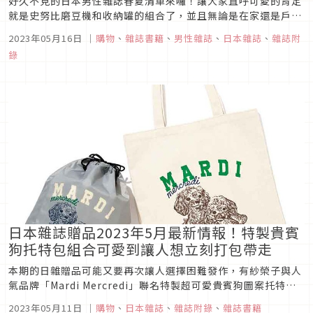
好久不見的日本男性雜誌春夏清單來囉！讓大家直呼可愛的肯定
就是史努比磨豆機和收納罐的組合了，並且無論是在家還是戶外
都蠻實用，送給喜歡咖啡的朋友也很不錯。另外像新幹線923型
2023年05月16日
｜
購物
、
雜誌書籍
、
男性雜誌
、
日本雜誌
、
雜誌附
高速綜合檢測列車造型收納包與紓壓小物，還有多功能側背包也
錄
都是相當優秀的選擇，馬上一起來看看。
日本雜誌贈品2023年5月最新情報！特製貴賓
狗托特包組合可愛到讓人想立刻打包帶走
本期的日雜贈品可能又要再次讓人選擇困難發作，有紗榮子與人
氣品牌「Mardi Mercredi」聯名特製超可愛貴賓狗圖案托特包
與保冷保溫束口袋，外加日本超市紀之國屋和OSAMU GOODS
2023年05月11日
｜
購物
、
日本雜誌
、
雜誌附錄
、
雜誌書籍