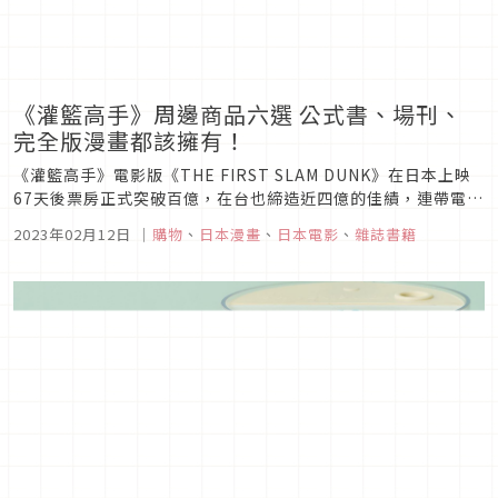
《灌籃高手》周邊商品六選 公式書、場刊、
完全版漫畫都該擁有！
《灌籃高手》電影版《THE FIRST SLAM DUNK》在日本上映
67天後票房正式突破百億，在台也締造近四億的佳績，連帶電影
周邊商品掀起搶購熱潮，台日同步大熱銷，多樣商品一樣難求。
2023年02月12日
｜
購物
、
日本漫畫
、
日本電影
、
雜誌書籍
本篇要來為大家介紹《灌籃高手》必買周邊商品六選，電影版公
式書、場刊以及原作漫畫完全版、經典畫冊都是粉絲非入手不可
的必...