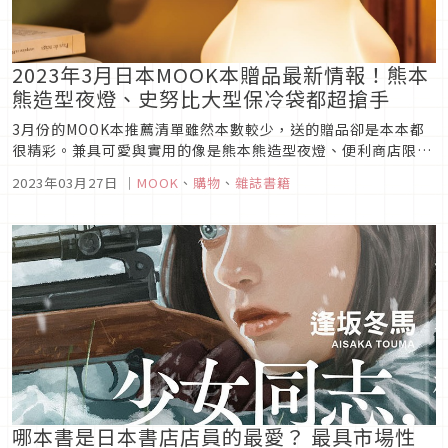
2023年3月日本MOOK本贈品最新情報！熊本
熊造型夜燈、史努比大型保冷袋都超搶手
3月份的MOOK本推薦清單雖然本數較少，送的贈品卻是本本都
很精彩。兼具可愛與實用的像是熊本熊造型夜燈、便利商店限定
BT21雙層不鏽鋼杯之外，在接下來的春夏必須要有的史努比大
2023年03月27日
｜
MOOK
、
購物
、
雜誌書籍
型保冷袋也是得搶著預購才行。另外還外加兩款時髦流行的隨身
包，輕易錯過如此精實的內容可是會後悔的，聰明的讀者們趕快
下訂囉！
哪本書是日本書店店員的最愛？ 最具市場性