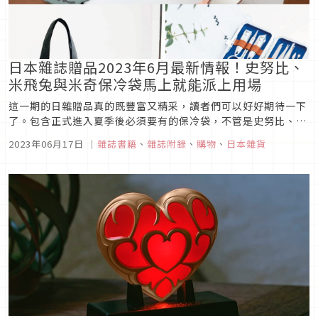
日本雜誌贈品2023年6月最新情報！史努比、
米飛兔與米奇保冷袋馬上就能派上用場
這一期的日雜贈品真的既豐富又精采，讀者們可以好好期待一下
了。包含正式進入夏季後必須要有的保冷袋，不管是史努比、米
奇、米飛兔各種款式與尺寸一應俱全，還有精緻實用的慕敏家族
2023年06月17日
｜
雜誌書籍
、
雜誌附錄
、
購物
、
日本雜貨
修容組、花朵文具組，就連美妝部分也送得相當超值，看完只會
忍不住直呼每本都好想要，趕快跟著我們一起放入購物車吧！