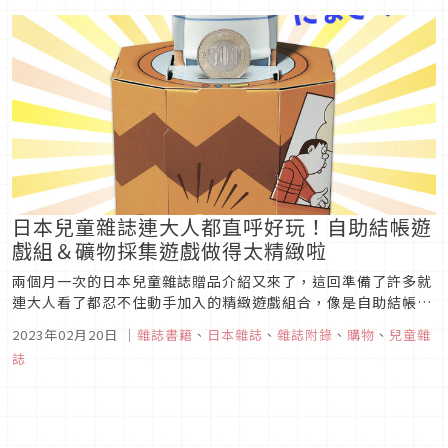
MANDU BAG餃子包的手作材料組合都能趁此機會入手，如此豐
富的清單...
日本兒童雜誌連大人都直呼好玩！自助結帳遊
戲組＆礦物採集遊戲做得太精緻啦
兩個月一次的日本兒童雜誌贈品介紹又來了，這回準備了許多就
連大人看了都忍不住動手加入的精緻遊戲組合，像是自助結帳購
物車遊戲與礦物採集遊戲，還有黑鬍子海盜桶能夠享受親子同樂
2023年02月20日
｜
雜誌書籍
、
日本雜誌
、
雜誌附錄
、
購物
、
兒童雜
時光，暫時無法到日本超難預約的POKEMON CAFE也沒關係，
誌
可以先入手最可愛的皮卡丘鬧鐘喚你起床哦！