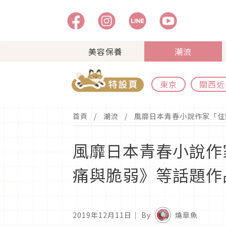
美容保養
潮流
東京
關西近
首頁
潮流
風靡日本青春小說作家「住
風靡日本青春小說作
痛與脆弱》等話題作
2019年12月11日
｜ By
燒章魚