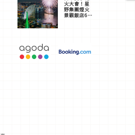
火大會！星
野集團煙火
景觀飯店6
選，讓你不
用人擠人悠
閒欣賞