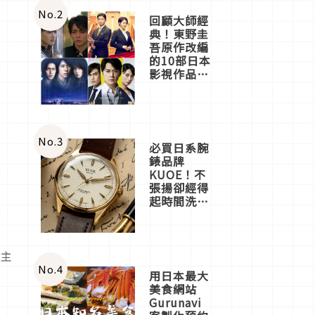
體驗
No.
2
回顧大師經
典！東野圭
吾原作改編
的10部日本
影視作品推
薦
No.
3
必買日系腕
錶品牌
KUOE！不
張揚卻經得
起時間洗鍊
的經典之作
五選
，主
No.
4
用日本最大
美食網站
Gurunavi