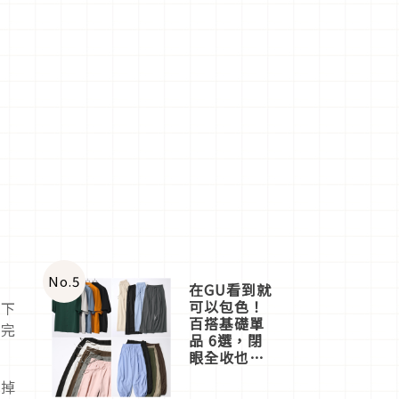
No.
5
在GU看到就
可以包色！
剩下
百搭基礎單
她完
品 6選，閉
眼全收也不
心疼
吃掉