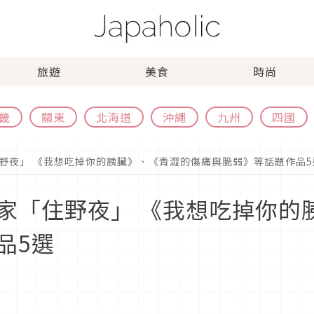
旅遊
美食
時尚
畿
關東
北海道
沖繩
九州
四國
野夜」 《我想吃掉你的胰臟》、《青澀的傷痛與脆弱》等話題作品5
家「住野夜」 《我想吃掉你的
品5選