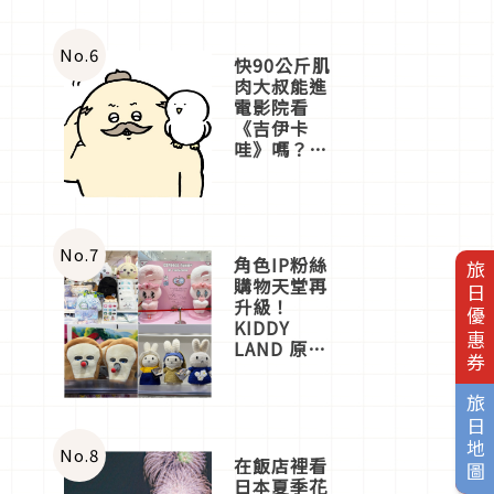
No.
6
快90公斤肌
肉大叔能進
電影院看
《吉伊卡
哇》嗎？日
本重金屬樂
團「打首」
會長與
nagano老師
一同給出了
No.
7
角色IP粉絲
旅日優惠券
答案
購物天堂再
升級！
KIDDY
LAND 原宿
店吉伊卡哇
迎客，新開
旅日地圖
幕
OMOKADO
店3分即達
No.
8
在飯店裡看
日本夏季花