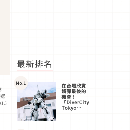
最新排名
No.
1
在台場欣賞
寫
鋼彈最後的
後選
機會！
「DiverCity
15
Tokyo
Plaza」搭
船、購物、
美食及夜
景，一次全