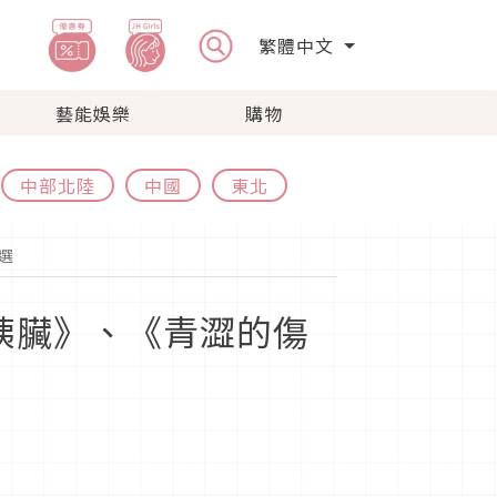
繁體中文
藝能娛樂
購物
中部北陸
中國
東北
選
胰臟》、《青澀的傷