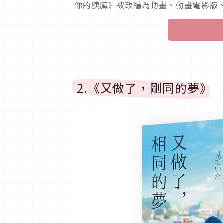
你的胰臟》被改編為動畫、動畫電影版
2.《又做了，剛同的夢》