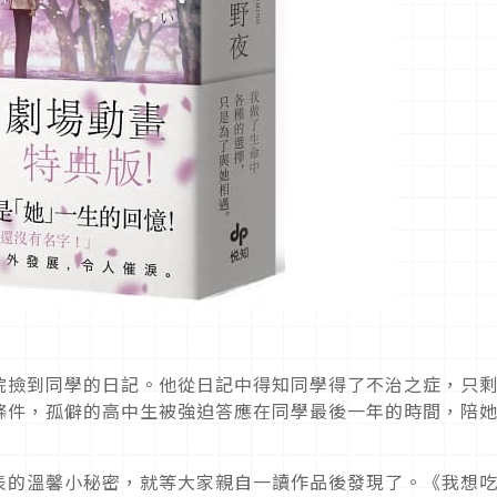
院撿到同學的日記。他從日記中得知同學得了不治之症，只
條件，孤僻的高中生被強迫答應在同學最後一年的時間，陪
表的溫馨小秘密，就等大家親自一讀作品後發現了。《我想