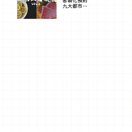
客製化預約
九大都市餐
廳，打造專
屬美食體
驗！