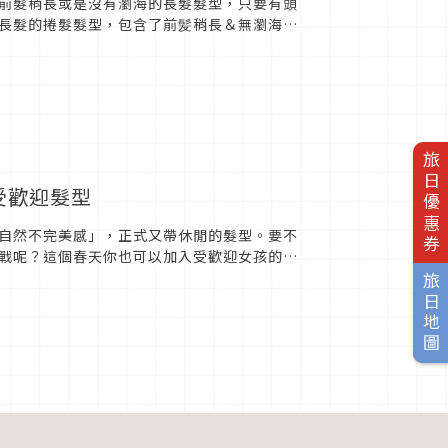
前髮稍長或是沒有瀏海的長髮髮型，只要有頭
長髮的捲髮髮型，包含了前髪稍長＆無瀏海的
的成熟可愛慵懶輕柔波浪捲髮...
旅日優惠券
受歡迎髮型
自然不完美感」，正式又帶休閒的髮型。要不
戰呢？這個春天你也可以加入受歡迎女孩的行
修護霜抓在一起。■酷酷的剛...
旅日地圖