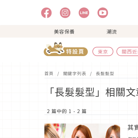
美容保養
潮流
東京
關西近
首頁
關鍵字列表
長髮髮型
「長髮髮型」相關文
2 篇中的 1 - 2 篇
其