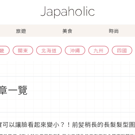
旅遊
美食
時尚
畿
關東
北海道
沖繩
九州
四國
章一覽
實可以讓臉看起來變小？！前髪稍長的長髮髮型