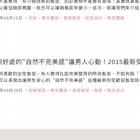
不是覺得“有小臉效果的髮型”的必要條件是要有瀏海？其實就算是
以蓋住臉部周圍，就也可以讓臉看起來變小。這次，就讓我們來介紹
，乃至可以顯現出懶散感和隨興感的人氣半屏山髮型。 ■瀏海稍長
5年06月15日
｜
前髪
、
美女養成
、
長髮髮型
、
髪型設計
、
髮型圖鑑
到好處的"自然不完美感"讓男人心動！2015最新
所喜歡的女性髮型，有人覺得比起完美整齊的時尚髮型，不如有點「
可以表現出讓男性安心的“自然不完美感”這種最新的受歡迎髮型挑
■灰褐色外國人風有透明感的灰褐色。以電棒捲或燙捲做出捲度，加上
5年04月29日
｜
短髮髮型
、
美女養成
、
長髮髮型
、
髮型
、
髮型設計