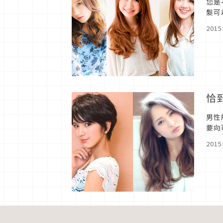
您是
髮可
髮型
201
恰
男性
要向
列。
201