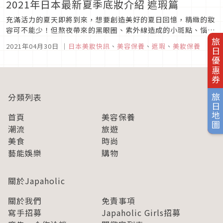
2021年日本最新夏季底妝介紹 遮瑕篇
充滿活力的夏天即將到來，想要創造美好的夏日回憶，精緻的妝
容可不能少！但熬夜帶來的黑眼圈、紫外線造成的小斑點、惱人
的痘疤總讓你的妝容看起來不夠完美嗎？今天就要推薦給這樣的
旅日優惠券
2021年04月30日
｜
日本美妝快訊
、
美容保養
、
遮瑕
、
美妝保養
你5款最新遮瑕商品，一起來看看有哪些吧！圖片來源
1.SHIGETA/PERFECT GLOW SERUM CONCEALER來自法
國...
分類列表
旅日地圖
首頁
美容保養
潮流
旅遊
美食
時尚
藝能娛樂
購物
關於Japaholic
關於我們
免責事項
寫手招募
Japaholic Girls招募