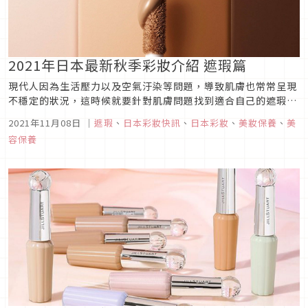
2021年日本最新秋季彩妝介紹 遮瑕篇
現代人因為生活壓力以及空氣汙染等問題，導致肌膚也常常呈現
不穩定的狀況，這時候就要針對肌膚問題找到適合自己的遮瑕商
品。秋季的遮瑕商品添加了滋潤和保濕的成分，不僅使用起來更
2021年11月08日
｜
遮瑕
、
日本彩妝快訊
、
日本彩妝
、
美妝保養
、
美
服貼好推，遮瑕效果也不打折。這次介紹4款2021日本秋季遮瑕
容保養
新品，不論是睡眠不足的黑眼圈、隨著年齡生成的暗沉黑斑，或
是長時間化妝的色...