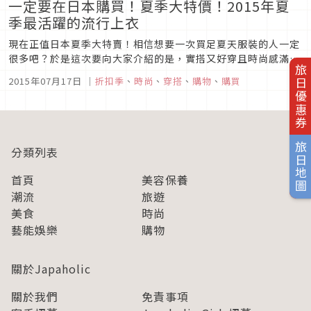
一定要在日本購買！夏季大特價！2015年夏
季最活躍的流行上衣
現在正值日本夏季大特賣！相信想要一次買足夏天服裝的人一定
很多吧？於是這次要向大家介紹的是，實搭又好穿且時尚感滿載
旅日優惠券
的必備上衣單品。 Logo T恤，充滿玩心的復古時尚穿
2015年07月17日
｜
折扣季
、
時尚
、
穿搭
、
購物
、
購買
搭！ Photo by ZOZOTOWN(KBF)這個夏天，Logo T恤成為
眾所矚目的焦點！不只休假日可以穿，上班時也可在...
旅日地圖
分類列表
首頁
美容保養
潮流
旅遊
美食
時尚
藝能娛樂
購物
關於Japaholic
關於我們
免責事項