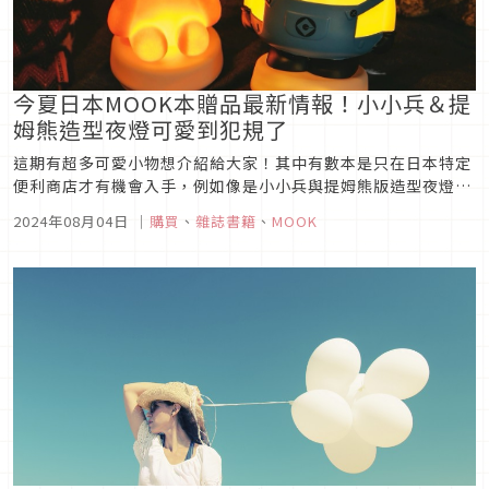
今夏日本MOOK本贈品最新情報！小小兵＆提
姆熊造型夜燈可愛到犯規了
這期有超多可愛小物想介紹給大家！其中有數本是只在日本特定
便利商店才有機會入手，例如像是小小兵與提姆熊版造型夜燈，
還有週年紀念的迪士尼唐老鴨夜燈也相當值得收藏，其他包含米
2024年08月04日
｜
購買
、
雜誌書籍
、
MOOK
飛兔收納包也是內外兼具超實用，最可愛的贈品都在這一期囉！