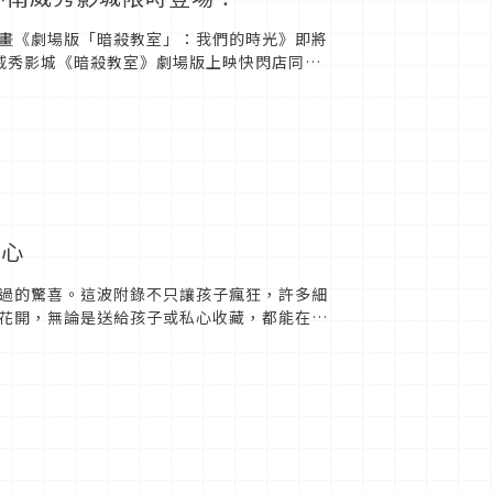
畫《劇場版「暗殺教室」：我們的時光》即將
間威秀影城《暗殺教室》劇場版上映快閃店同步
田渚和赤羽業的「角色...
之心
過的驚喜。這波附錄不只讓孩子瘋狂，許多細
花開，無論是送給孩子或私心收藏，都能在忙