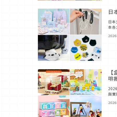
日
日本
本各
202
【
啡
20
與實
202