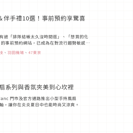
＆伴手禮10選！事前預約享驚喜
有過「排隊結帳太久沒時間逛」、「想買的化
EE」的事前預約網站，已成為在對流行趨勢敏感的
要使用事前預約...
技
、
羽田機場
、
47東京
持風扇系列與香氛夾美到心坎裡
ncfranc 門市及官方通路推出小型手持風扇
主軸，讓你在炎炎夏日中也能時尚又涼爽。