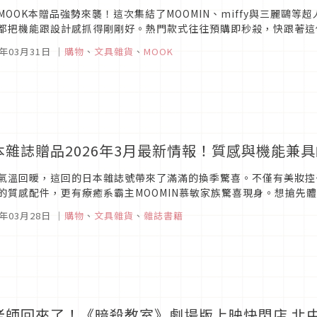
MOOK本贈品強勢來襲！這次集結了MOOMIN、miffy與三麗鷗
都把機能跟設計感抓得剛剛好。熱門款式往往預購即秒殺，快跟著這份
MOOMIN 2WAY BIGショルダーバッグ BOOK ■發售日：...
6年03月31日
｜
購物
、
文具雜貨
、
MOOK
本雜誌贈品2026年3月最新情報！質感與機能兼
氣溫回暖，這回的日本雜誌號帶來了滿滿的換季驚喜。不僅有美妝控
的質感配件，更有療癒系霸主MOOMIN慕敏家族驚喜現身。想搶先
能讓你在春暖花開的季節收穫滿滿！ 1. sweet 2026年4月號 ■封面
6年03月28日
｜
購物
、
文具雜貨
、
雜誌書籍
老師回來了！《暗殺教室》劇場版上映快閃店 北