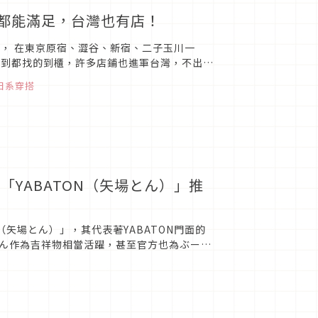
0代都能滿足，台灣也有店！
， 在東京原宿、澀谷、新宿、二子玉川一
找到都找的到櫃，許多店鋪也進軍台灣，不出國
日系穿搭
YABATON（矢場とん）」推
（矢場とん）」，其代表著YABATON門面的
ん作為吉祥物相當活躍，甚至官方也為ぶーち
YABATON...