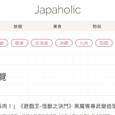
旅遊
美食
時尚
畿
關東
北海道
沖繩
九州
四國
覽
抖肉！」《遊戲王-怪獸之決鬥》黑魔導專武變造型