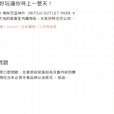
好逛又好玩讓你待上一整天！
K 瑪林匹亞神戶（MITSUI OUTLET PARK マ
也不怕的寬廣室內購物區，天氣好時也可以到戶
庫
、
outlet
、
日本購物
、
三井特設頁
問題
等口腔問題，主要原因就是因為牙齒內部的髒
現在日本必買牙膏品牌以及款式 ，就由