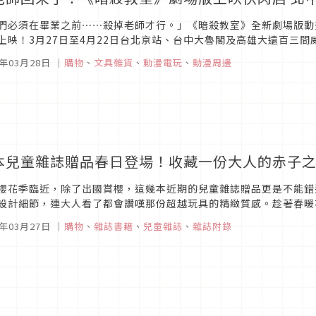
們必須在畢業之前⋯⋯殺掉老師才行。」《暗殺教室》全新劇場版動
上映！3月27日至4月22日台北京站、台中大魯閣及高雄大遠百三
，現場打造集結殺老師與全班同學的「10週年大合照」大型打卡牆、潮
6年03月28日
｜
購物
、
文具雜貨
、
動漫電玩
、
動漫周邊
本兒童雜誌贈品春日登場！收藏一份大人的赤子
櫻花季臨近，除了出國賞櫻，這幾本近期的兒童雜誌贈品更是不能錯
設計細節，連大人看了都會讚嘆那份超越玩具的精緻質感。趁著春暖
日常中小小療癒一下。
6年03月27日
｜
購物
、
雜誌書籍
、
兒童雜誌
、
雜誌附錄