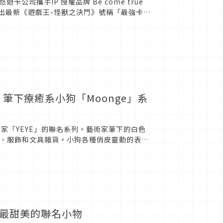
司攜手IP 授權品牌 Be come true
，推出最新《遊戲王-怪獸之決鬥》號稱「最強卡牌
EYE 筆下療癒系小狗「Moonge」系
韓國藝術家「YEYE」的聯名系列。藝術家筆下的白色
具、服飾和文具雜貨。小狗各種俏皮靈動的表
季最甜美的聯名小物