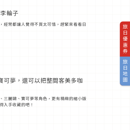
行李輪子
，經常都讓人覺得不買太可惜，趕緊來看看日
旅日優惠券
旅日地圖
寶可夢，還可以把整間客美多咖
努比、三麗鷗、寶可夢等角色，更有精緻的縮小版
值得入手收藏的吧！