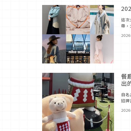
2
這次
帶，
也能
202
餐
出
自名
招牌
ゃん
202