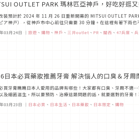
TSUI OUTLET PARK 瑪林匹亞神戶，好吃
裝預計於 2024 年 11 月 26 日重新開幕的 MITSUI OUTLET PAR
ピア神戸），從神戶市中心前往只需要 30 分鐘。在這裡有著下雨
直接眺望明石海峽大橋的潟湖區游湖或划...
6年03月24日
｜
旅遊
、
購物
、
神戶
、
三井outlet
、
PR
、
關西
、
47兵庫
、
兵
026日本必買藥妝推薦牙膏 解決惱人的口臭＆牙周
必買牙膏瞧瞧日本人愛用的品牌有哪些！大家都有口臭、牙周不適⋯
以及細菌滋生，所以要預防、治療這類問題的話，就要選對的牙膏！
paholic編輯部為大家整理2026年購買重點！
6年03月23日
｜
日本必買
、
日本生活
、
日本藥妝
、
日本限定
、
購物