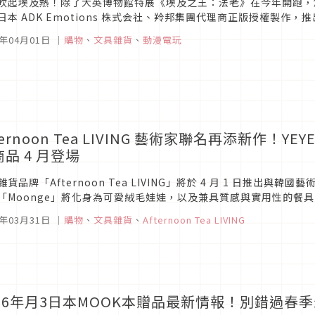
吹起埃及熱！除了大英博物館特展《埃及之王：法老》在今年開跑，悠遊卡公
日本 ADK Emotions 株式会社、羚邦集團代理商正版授權製作
」的「黑魔導」及「黑魔導女孩」造型悠遊卡亮相，讓埃及神秘話...
6年04月01日
｜
購物
、
文具雜貨
、
動漫電玩
ternoon Tea LIVING 藝術家聯名再添新作！Y
品 4 月登場
雜貨品牌「Afternoon Tea LIVING」將於 4 月 1 日推出與
「Moonge」將化身為可愛絨毛娃娃，以及兼具質感與實用性的餐
搭配溫暖療癒的色彩，絕對能為忙碌喧囂的日常增添一絲溫柔慰藉...
6年03月31日
｜
購物
、
文具雜貨
、
Afternoon Tea LIVING
026年月3日本MOOK本贈品最新情報！別錯過春