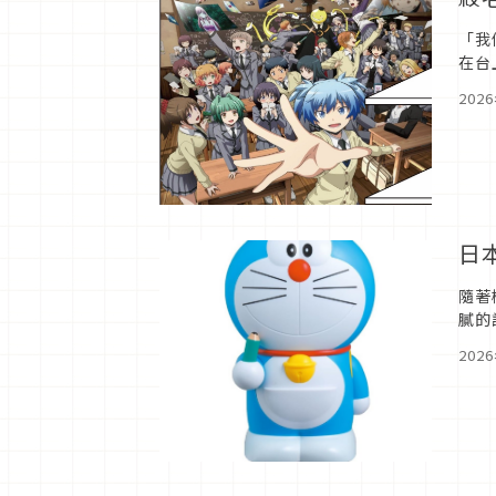
「我
在台
登場
202
日
隨著
膩的
碌的
202