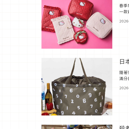
春季
一款
202
日
隨著
滿分
202
殺