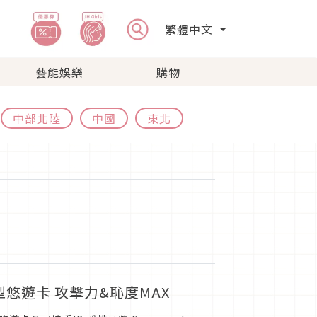
繁體中文
藝能娛樂
購物
中部北陸
中國
東北
悠遊卡 攻擊力&恥度MAX