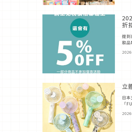
2
折
提到
妝品
女性
202
立
日本
「F
202