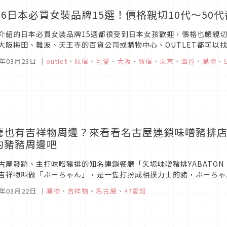
026日本必買女裝品牌15選！價格親切10代～5
介紹的日本必買女裝品牌15選都很受到日本女孩歡迎，價格也頗親切
大阪梅田、難波、天王寺的百貨公司或購物中心、OUTLET都可以
把這幾個日本必買女裝品牌一一CLEAR！
6年03月23日
｜
outlet
、
原宿
、
可愛
、
大阪
、
新宿
、
東京
、
澀谷
、
購物
、
廳也有吉祥物周邊？來看看名古屋連鎖味噌豬排店「
的豬豬周邊吧
古屋發跡、主打味噌豬排的知名連鎖餐廳「矢場味噌豬排YABATON
吉祥物叫做「ぶーちゃん」，是一隻打扮成相撲力士的豬，ぶーちゃ
推出許多周邊，意外地獲得不少人的喜愛與支持，本次文章就要來推薦五款
6年03月22日
｜
購物
、
吉祥物
、
名古屋
、
47愛知