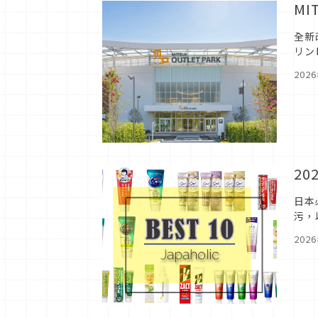
MI
全新改
リン
外能
202
2
日本
污，
Ja
202