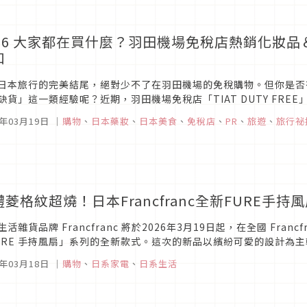
026 大家都在買什麼？羽田機場免稅店熱銷化妝品
扣
日本旅行的完美結尾，絕對少不了在羽田機場的免稅購物。但你是否
缺貨」這一類經驗呢？近期，羽田機場免稅店「TIAT DUTY FR
之間的旅遊新常識。不只是方便，價格更是超乎想像地便宜又划算！只
6年03月19日
｜
購物
、
日本藥妝
、
日本美食
、
免稅店
、
PR
、
旅遊
、
旅行祕
體菱格紋超燒！日本Francfranc全新FURE手
生活雜貨品牌 Francfranc 將於2026年3月19日起，在全國 Fra
URE 手持風扇」系列的全新款式。這次的新品以繽紛可愛的設計為
6年03月18日
｜
購物
、
日系家電
、
日系生活