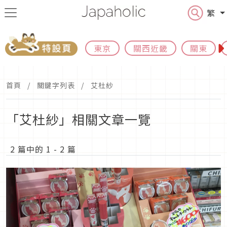
繁
東京
關西近畿
關東
首頁
關鍵字列表
艾杜紗
「艾杜紗」相關文章一覽
2 篇中的 1 - 2 篇