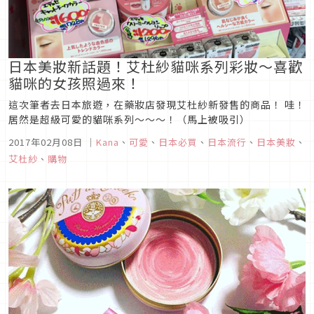
日本美妝新話題！艾杜紗貓咪系列彩妝～喜歡
貓咪的女孩照過來！
這次筆者去日本旅遊，在藥妝店發現艾杜紗新發售的商品！ 哇！
居然是超級可愛的貓咪系列～～～！（馬上被吸引）
2017年02月08日
｜
Kana
、
可愛
、
日本必買
、
日本流行
、
日本美妝
、
艾杜紗
、
購物