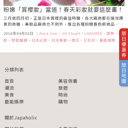
粉嫩「賞櫻妝」當道！春天彩妝就要這麼畫！
三月底四月初，正是日本賞櫻的最佳時機，各大廠商都在搶攻應
景的商機，美妝品廠商也不例外，推出各種粉嫩春色新商品．一
起來看看今年春天一定要擁有的櫻花色彩妝有哪些吧～
2016年04月03日
｜
Alice Lee
、
Jill Stuart
、
LADURÉE
、
娛樂
、
彩
旅日優惠券
妝
、
戀愛魔鏡
、
日本必買
、
日本美妝
、
櫻花
、
艾杜紗
、
藝能娛樂
旅日地圖
分類列表
首頁
美容保養
潮流
旅遊
美食
時尚
藝能娛樂
購物
關於Japaholic