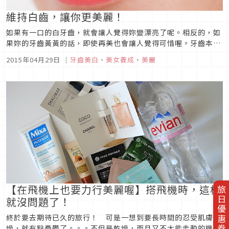
維持白齒，讓你更美麗！
如果有一口的白牙齒，就會讓人覺得妳變漂亮了呢。相反的，如
果妳的牙齒黃黃的話，即使再美也會讓人覺得可惜喔。牙齒本來
就會有著色，加上平時的生活習慣會令你的牙齒顏色變深呢。其
2015年04月29日
｜
牙齒美白
、
美女養成
、
美麗
實只要小心一點，就可以保持牙齒潔白了呢。■喝東西時用吸管
咖啡或是紅茶，緑茶，紅酒等等，都是容易在牙齒上留下顏色的
飲料。為了保持白牙...
【在飛機上也要力行美麗喔】搭飛機時，這樣
旅日優惠券
就沒問題了！
終於要去期待已久的旅行！ 可是一想到要長時間的忍受肌膚乾
燥，就有點憂鬱了。。。不但是乾燥，而且又不太能走動的機艙