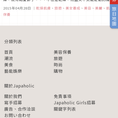
中，真令人鬱卒啊！所以我們在這要提供妳一些可以在機內美容
2015年04月28日
｜
乾燥肌膚
、
旅遊
、
美女養成
、
美容
、
美麗
、
肌膚
旅日地圖
的方法，讓你在到達目的地之後馬上就是美美的喔！讓你在機内
保養
也輕鬆美容，還可以順便紓壓呢。多喝「水」 如果妳說「沒關係
啦，我可以從酒類以...
分類列表
首頁
美容保養
潮流
旅遊
美食
時尚
藝能娛樂
購物
關於Japaholic
關於我們
免責事項
寫手招募
Japaholic Girls招募
廣告、合作洽談
關鍵字列表
お問い合わせ