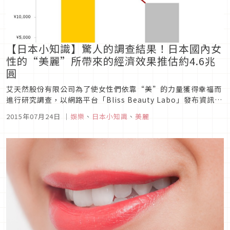
【日本小知識】驚人的調查結果！日本國內女
性的“美麗”所帶來的經濟效果推估約4.6兆
圓
艾天然股份有限公司為了使女性們依靠“美”的力量獲得幸福而
進行研究調查，以網路平台「Bliss Beauty Labo」發布資訊展
開調查活動，該平台的調查報告第2彈即是針對全日本600名20
2015年07月24日
｜
娛樂
、
日本小知識
、
美麗
～50多歲的女性，透過網路調查「美麗所帶來的經濟效益」。這
次為了查證「日本女性變美，究竟會產生多大的經濟效益」，...