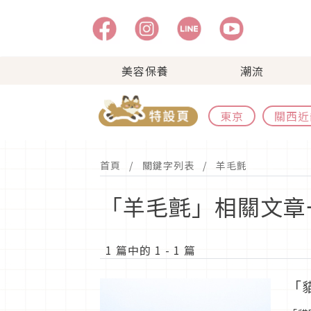
美容保養
潮流
東京
關西近
首頁
關鍵字列表
羊毛氈
「羊毛氈」相關文章
1 篇中的 1 - 1 篇
「