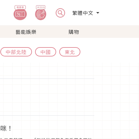
繁體中文
藝能娛樂
購物
中部北陸
中國
東北
貓咪！