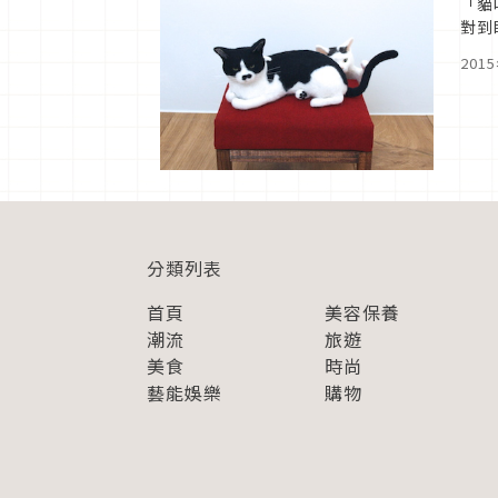
「貓
對到
POP
201
分類列表
首頁
美容保養
潮流
旅遊
美食
時尚
藝能娛樂
購物