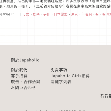
咪實驗室」推出的手作羊毛氈貓咪展覽，許多民眾表示「看照片還以
眼，跟真的一樣！」。之前曾介紹過今年春夏在東京及大阪由愛好貓咪的創
-UP STORE』。如今將在東京惠比壽的GALERIE Malle首度舉辦...
5年09月19日
｜
可愛
、
娛樂
、
手作
、
日本旅遊
、
東京
、
羊毛氈
、
貓
、
貓咪
關於Japaholic
關於我們
免責事項
寫手招募
Japaholic Girls招募
廣告、合作洽談
關鍵字列表
お問い合わせ
看看更