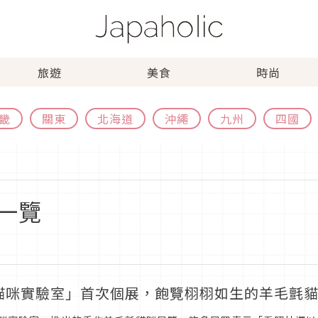
旅遊
美食
時尚
畿
關東
北海道
沖繩
九州
四國
一覽
貓咪實驗室」首次個展，飽覽栩栩如生的羊毛氈