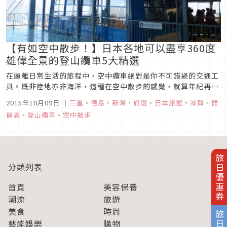
【有如空中散步！】日本各地可以盡享360度
雄偉全景的登山纜車5大精選
在遠離日常生活的旅程中，空中纜車絕對是你不可錯過的交通工
具。既非陸地亦非海洋，這種在空中散步的感覺，就算年紀再大
也還是會覺得興奮！以下將介紹日本各地的登山纜車，提供你欣
2015年10月09日
｜
三重
、
德島
、
新潟
、
旅遊
、
日本旅遊
、
滋賀
、
琵
賞日本四季絕佳美景的新選擇！御在所空中纜車（三重）來源：
琶湖
、
登山纜車
、
空中散步
Kazu2011御在所岳位於三重縣的鈴鹿國定公園內，海拔1,212
公尺。大自...
旅日優惠券
分類列表
首頁
美容保養
潮流
旅遊
美食
時尚
藝能娛樂
購物