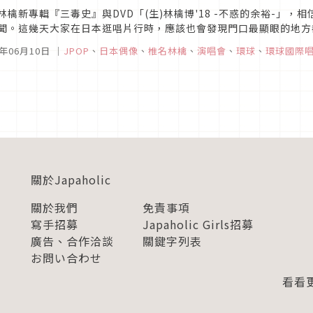
林檎新專輯『三毒史』與DVD「(生)林檎博'18 -不惑的余裕-」
聞。這幾天大家在日本逛唱片行時，應該也會發現門口最顯眼的地方
因為看不到宣傳而難過，『三毒史』跟「(生)林檎博'18 -不惑的余裕-
9年06月10日
｜
JPOP
、
日本偶像
、
椎名林檎
、
演唱會
、
環球
、
環球國際
關於Japaholic
關於我們
免責事項
寫手招募
Japaholic Girls招募
廣告、合作洽談
關鍵字列表
お問い合わせ
看看更