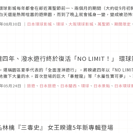
環球影城每年都會在鄰近萬聖節前一、兩個月的期間（大約從9月初
白天還是熱鬧喧囂的遊樂園，而到了晚上就會搖身一變，變成被恐怖
人注目的存在，那就是每逢萬聖節就會登場的日本環球原創角色「恐怖
5年08月30日
｜
日本環球影城
、
環球
、
大阪環球影城
、
萬聖節
、
期間限定
違四年、潑水遊行終於復活「NO LIMIT！」 
，堪稱園區夏季代表的「全面溼淋遊行」，將睽違四年以『NO LIMI
地撒下大量的水，首次登場的巨大「暴鯉龍」等「水屬性寶可夢」、
一起打水仗，讓您盡情享受這個夏季限定的超爽快娛樂活動！ 日本環球
4年05月24日
｜
旅遊
、
日本旅遊
、
日本關西
、
環球
、
日本景點
、
日本環球
名林檎『三毒史』 女王睽違5年新專輯登場