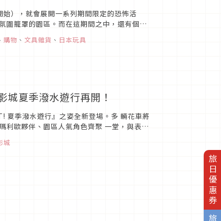
開始），就會展開一系列期間限定的恐怖活
氛圍籠罩的園區。而在這期間之中，還有個相
熊」（ハミクマ），本次文章就...
、
購物
、
文具雜貨
、
日本玩具
環球影城夏季潑水遊行再開！
T! 夏季潑水遊行』之姿全新登場。多 輛花車將
瑪利歐夥伴、園區人氣角色齊聚 一堂，與表演
影城的夏季...
影城
旅日優惠券