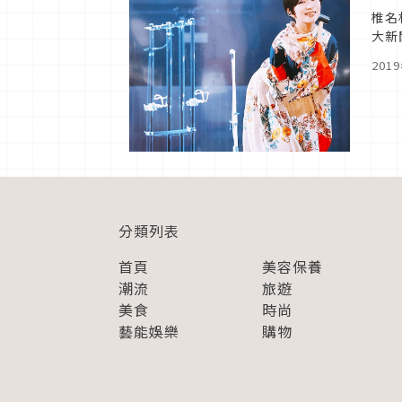
椎名
大新
也別
201
分類列表
首頁
美容保養
潮流
旅遊
美食
時尚
藝能娛樂
購物