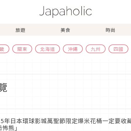
旅遊
美食
時尚
畿
關東
北海道
沖繩
九州
四國
覽
025年日本環球影城萬聖節限定爆米花桶一定要收
恐怖熊」