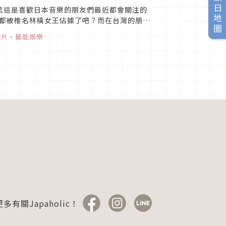
旅日地圖
，相信這是喜歡日本音樂的朋友們最近都會關注的
都被椎名林檎女王佔據了吧？而在台灣的朋友
」的台壓...
唱片
、
藝能娛樂
多有關Japaholic！