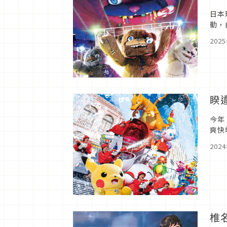
日本
動，
當引
202
睽
今年
爽快
者們
202
椎