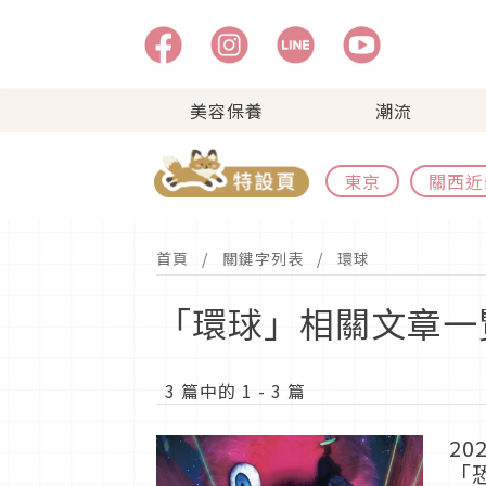
美容保養
潮流
東京
關西近
首頁
關鍵字列表
環球
「環球」相關文章一
3 篇中的 1 - 3 篇
2
「