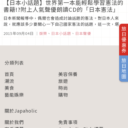
【日本小話題】世界第一本能輕鬆學習憲法的
書籍!?附上人氣聲優朗讀CD的「日本憲法」
日本新聞報導中，偶爾也會造成討論話題的憲法。對日本人來
說，就應該多少要關心一下自己國家憲法的話題，這一次，堪稱
旅日優惠券
世界第一本輕鬆認識憲法的書籍出現了！最近，一本名為『日本
2015年09月04日
｜
娛樂
、
日本小話題
、
日本聲優
國憲法』（須藤彩/繪圖・宙出版）的書籍出版了。內容不但附
上可愛的插畫，還有下野紘、江口拓也、羽多野渉等超人氣聲優
參與朗讀製作。對於這本...
旅日地圖
分類列表
首頁
美容保養
潮流
旅遊
美食
時尚
藝能娛樂
購物
關於Japaholic
關於我們
免責事項