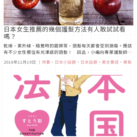
日本女生推薦的幾個護髮方法有人敢試試看
嗎？
乾燥、紫外線、睡覺時的磨擦等，頭髮每天都會受到損傷。應該
有不少女性嚮往有光澤感的頭髮！ 因此，小編向專業護髮師詢
問了能在居家完成而且效果非常好的特殊護髮方法。好好保養來
2016年11月19日
｜
保養
、
日本小話題
、
日本話題
、
美女養成
、
美髮
保持頭髮的光澤感吧！