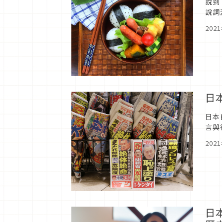
說到
說詞
當文
202
日
日本
言與
吧。
202
日