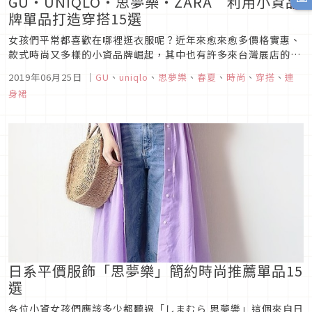
GU・UNIQLO・思夢樂・ZARA 利用小資品
牌單品打造穿搭15選
女孩們平常都喜歡在哪裡逛衣服呢？近年來愈來愈多價格實惠、
款式時尚又多樣的小資品牌崛起，其中也有許多來台灣展店的品
牌。像是 GU・UNIQLO・思夢樂・ZARA 這些小資品牌，只要
2019年06月25日
｜
GU
、
uniqlo
、
思夢樂
、
春夏
、
時尚
、
穿搭
、
連
花少少的錢，就可以為全身上下打造出最夯的時尚穿搭。能夠打
身裙
扮美美又不瘦荷包的小資品牌，真的是各位小資女孩們的好朋
友。而這次就...
日系平價服飾「思夢樂」簡約時尚推薦單品15
選
各位小資女孩們應該多少都聽過「しまむら 思夢樂」這個來自日