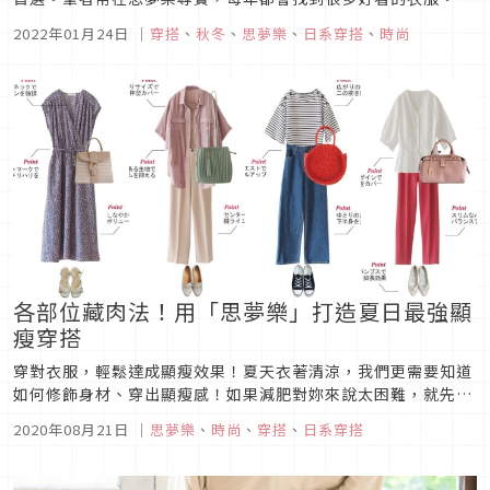
次要為大家介紹筆者在2021年選中的人氣商品，一起來看看
2022年01月24日
｜
穿搭
、
秋冬
、
思夢樂
、
日系穿搭
、
時尚
吧！
各部位藏肉法！用「思夢樂」打造夏日最強顯
瘦穿搭
穿對衣服，輕鬆達成顯瘦效果！夏天衣著清涼，我們更需要知道
如何修飾身材、穿出顯瘦感！如果減肥對妳來說太困難，就先從
穿搭下手。選擇合適的衣服，才能穿出好身材！這次要利用「思
2020年08月21日
｜
思夢樂
、
時尚
、
穿搭
、
日系穿搭
夢樂」的單品做示範，為大家介紹夏天最實用的顯瘦穿搭法！各
部位藏肉法！7招掌握夏日顯瘦穿搭法則【上半身】利用V領修飾
身形想讓上半身看起...