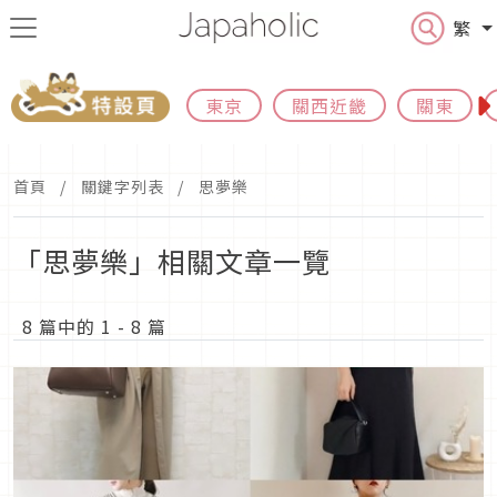
繁
東京
關西近畿
關東
首頁
關鍵字列表
思夢樂
「思夢樂」相關文章一覽
8 篇中的 1 - 8 篇