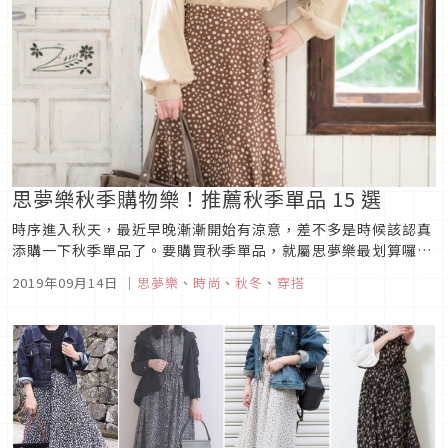
思夢樂秋季購物樂！推薦秋季單品 15 選
時序進入秋天，最近早晚漸漸開始有涼意，差不多是時候該認真
添購一下秋季單品了。要購買秋季單品，就屬思夢樂最划算囉。
所以這次的文章就要帶各位來看看，時尚達人們都在思夢樂裡買
2019年09月14日
｜
思夢樂
、
時尚
、
秋冬
、
穿搭
些什麼，還有實際穿搭範例也一併介紹給大家！請務必來關注一
下本季秋天的推薦單品，找出自己喜歡的單品及穿搭風格喔。上
衣有份量感的膨膨袖，...