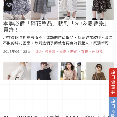
本季必備「碎花單品」就到「GU＆思夢樂」
買齊！
現在這個時期穿搭所不可或缺的時尚單品，就是碎花款啦。萬年
不敗的碎花圖案，每到這個季節就會再度流行起來。既清新可
愛、不失少女氣息，隨著不同的搭配方式，又能流露出微帶成熟
2019年06月28日
｜
GU
、
思夢樂
、
春夏
、
時尚
、
穿搭
、
連身裙
的淑女氣質。如果妳手邊還沒準備好，趁現在趕緊補貨也還不遲
唷！碎花單品在GU以及思夢樂這些小資品牌也能夠買到。所以
這次我們就整理出了幾種...
旅日優惠券
旅日地圖