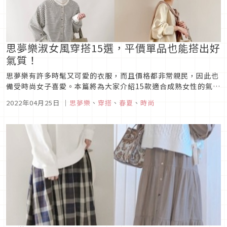
思夢樂淑女風穿搭15選，平價單品也能搭出好
氣質！
思夢樂有許多時髦又可愛的衣服，而且價格都非常親民，因此也
備受時尚女子喜愛。本篇將為大家介紹15款適合成熟女性的氣質
穿搭，一起來看看這些高雅又時尚的穿搭示範吧！
2022年04月25日
｜
思夢樂
、
穿搭
、
春夏
、
時尚