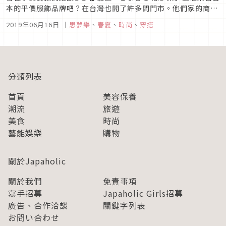
本的平價服飾品牌吧？在台灣也開了許多間門市。他們家的商品
價格實惠，最近有什麼生火的流行款，都在這裡花少少錢就能夠
2019年06月16日
｜
思夢樂
、
春夏
、
時尚
、
穿搭
入手，讓妳輕鬆打造出最新流行穿搭。是不是很誘人呢？這次我
們就整理出幾種值得推薦的思夢樂穿搭法，要來介紹給各位走成
熟風的女孩們囉！這...
分類列表
首頁
美容保養
潮流
旅遊
美食
時尚
藝能娛樂
購物
關於Japaholic
關於我們
免責事項
寫手招募
Japaholic Girls招募
廣告、合作洽談
關鍵字列表
お問い合わせ