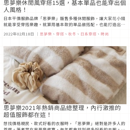
思夢樂休閒風穿搭15選，基本單品也能穿出個
人風格！
日本平價服飾品牌「思夢樂」販售多種休閒服飾，讓大家花小錢
就能享受穿搭樂趣。就算用基本款的單品做搭配，也能打造出與
眾不同、充滿個人風格的休閒穿搭！這次要為大家介紹15款適合
2022年02月18日
｜
思夢樂
、
穿搭
、
秋冬
、
日系穿搭
、
時尚
秋冬的思夢樂休閒穿搭，一起來看看吧！
思夢樂2021年熱銷商品總整理，內行激推的
超值服飾都在這！
想找價格親民、款式好看的衣服時，「思夢樂」絕對是許多人的
首選。筆者常在思夢樂尋寶，每年都會找到很多好看的衣服。這