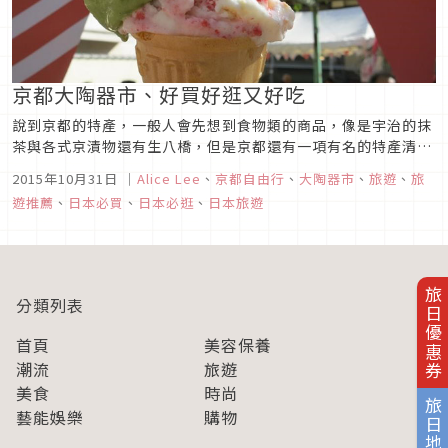
京都大陶器市、好買好逛又好吃
說到京都的特產，一般人會先想到食物類的商品，像是宇治的抹
茶與各式京漬物還有生八橋，但是京都還有一項有名的特產清水
燒。以細膩的畫法與豐富的釉色聞名！每年10月第三個星期五到
2015年10月31日
｜
Alice Lee
、
京都自由行
、
大陶器市
、
旅遊
、
旅
星期日，在清水燒的故鄉京都山科會舉辦盛大的陶器祭典，除了
遊推薦
、
日本必買
、
日本必逛
、
日本旅遊
當地的店家還有來自日本其他區域的陶器店都聚集在清水燒団
地，陶器攤位超過百攤...
旅日優惠券
分類列表
首頁
美容保養
潮流
旅遊
美食
時尚
旅日地圖
藝能娛樂
購物