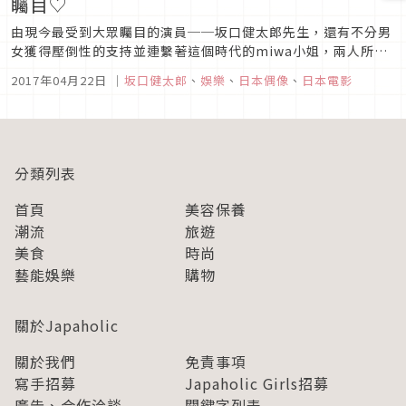
矚目♡
由現今最受到大眾矚目的演員──坂口健太郎先生，還有不分男
女獲得壓倒性的支持並連繫著這個時代的miwa小姐，兩人所主
演的純愛物語電影已決定上映日期！
2017年04月22日
｜
坂口健太郎
、
娛樂
、
日本偶像
、
日本電影
分類列表
首頁
美容保養
潮流
旅遊
美食
時尚
藝能娛樂
購物
關於Japaholic
關於我們
免責事項
寫手招募
Japaholic Girls招募
廣告、合作洽談
關鍵字列表