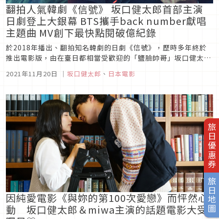
翻拍人氣韓劇《信號》 坂口健太郎首部主演
日劇登上大銀幕 BTS攜手back number獻唱
主題曲 MV創下最快點閱破億紀錄
於2018年播出、翻拍知名韓劇的日劇《信號》，歷時多年終於
推出電影版，由在臺日都相當受歡迎的「鹽臉帥哥」坂口健太郎
飾演「活在現在」的主角、演技精湛的「帥氣濃眉大叔」北村一
2021年11月20日
｜
坂口健太郎
、
日本電影
輝飾演「活在過去」的刑警前輩，兩名生活在不同時代的刑警攜
手跨越時空偵查長年未破解懸案！
旅日優惠券
旅日地圖
因純愛電影《與妳的第100次愛戀》而怦然心
動 坂口健太郎＆miwa主演的話題電影大受