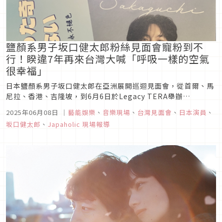
鹽顏系男子坂口健太郎粉絲見面會寵粉到不
行！睽違7年再來台灣大喊「呼吸一樣的空氣
很幸福」
日本鹽顏系男子坂口健太郎在亞洲展開巡迴見面會，從首爾、馬
尼拉、香港、吉隆坡，到6月6日於Legacy TERA舉辦
「KENTARO SAKAGUCHI ASIA TOUR FAN MEETING 2025
2025年06月08日
｜
藝能娛樂
、
音樂現場
、
台灣見面會
、
日本演員
、
in Taipei」，睽違7年終於再度和台灣粉絲相見，粉絲見面會充
坂口健太郎
、
Japaholic 現場報導
滿逗趣環節，不僅有多個互動問...