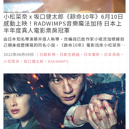
小松菜奈 x 坂口健太郎《餘命10年》6月10日
感動上映！RADWIMPS音樂魔法加持 日本上
半年度真人電影票房冠軍
由日本知名導演藤井道人執導，改編自已故作家小坂流加根據自
己親身經歷撰寫的同名小說，《餘命10年》電影找來小松菜奈與
坂口健太郎共同主演，刻劃出罹患絕症的女主角高林茉莉，與病
2022年06月09日
｜
日劇影視
、
日劇主題曲
、
日本電影
、
日本演員
、
魔纏鬥人生最後的10年，因過於淒美動人的故事情節，讓《餘命
小松菜奈
、
坂口健太郎
、
RADWIMPS
10年》在日本票房持續熱賣，榮登上半年度真人電影票房冠軍，
目前票房更逼近...