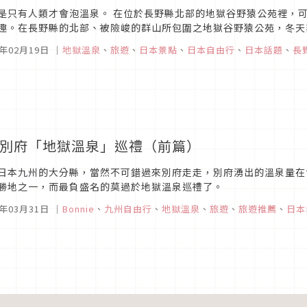
是只有人類才會泡溫泉。 在位於長野縣北部的地獄谷野猿公苑裡，
趣。在長野縣的北部、被險峻的群山所包圍之地獄谷野猿公苑，冬天
至負10度。然而即便是像這樣的場所，它還是終年都有許多的人來造訪
7年02月19日
｜
地獄溫泉
、
旅遊
、
日本景點
、
日本自由行
、
日本話題
、
長
大別府「地獄溫泉」巡禮（前篇）
日本九州的大分縣，當然不可錯過來別府走走，別府湧出的溫泉量在
勝地之一，而最負盛名的莫過於地獄溫泉巡禮了。
6年03月31日
｜
Bonnie
、
九州自由行
、
地獄溫泉
、
旅遊
、
旅遊推薦
、
日本