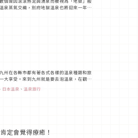
數個曾因滾滾熱泥與湧泉而被視為「地獄」般
溫泉蒸氣交織，別府地獄溫泉也將迎來一年之
 年12 月全新開幕...
泉
九州在各縣市都有著各式各樣的溫泉種類和旅
一大享受。來到九州就是要去泡溫泉，在觀光
除了可以泡的溫泉以外，還有...
、
日本溫泉
、
溫泉旅行
，肯定會覺得療癒！