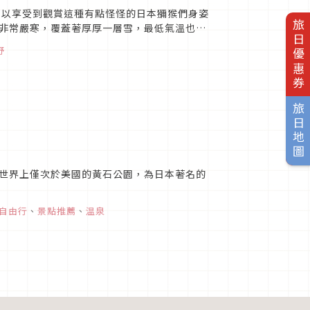
可以享受到觀賞這種有點怪怪的日本獼猴們身姿
旅日優惠券
非常嚴寒，覆蓋著厚厚一層雪，最低氣溫也會
。他們的目的，是為了那...
野
旅日地圖
世界上僅次於美國的黃石公園，為日本著名的
自由行
、
景點推薦
、
温泉