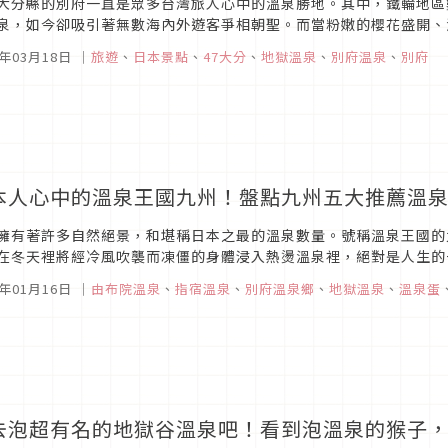
大分縣的別府一直是眾多台灣旅人心中的溫泉勝地。其中，鐵輪地區
泉，如今卻吸引著無數海內外遊客爭相朝聖。而當粉嫩的櫻花盛開、
美麗的時刻。在進行別府地獄巡禮或是徹底放鬆泡湯之前，推薦走訪2022
5年03月18日
｜
旅遊
、
日本景點
、
47大分
、
地獄溫泉
、
別府温泉
、
別府
本人心中的溫泉王國九州！盤點九州五大推薦溫
擁有著許多自然絕景，和堪稱日本之最的溫泉數量。號稱溫泉王國的
在冬天裡將經冷風吹襲而凍僵的身體浸入熱燙溫泉裡，絕對是人生的
的一天後在被大自然包圍的天然溫泉裡能將旅遊的疲憊一掃而空。九州
2年01月16日
｜
由布院溫泉
、
指宿溫泉
、
別府溫泉鄉
、
地獄溫泉
、
溫泉蛋
去泡超有名的地獄谷溫泉吧！看到泡溫泉的猴子