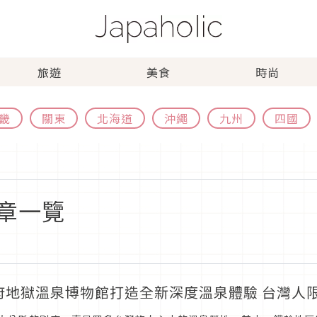
旅遊
美食
時尚
畿
關東
北海道
沖繩
九州
四國
章一覽
府地獄溫泉博物館打造全新深度溫泉體驗 台灣人