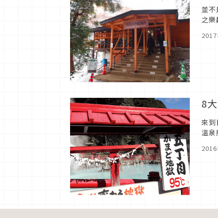
並不
之樂
下探
201
8
來到
溫泉
201