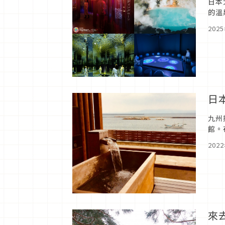
日本
的溫
中最
202
日
九州
館。
遊歷
202
來