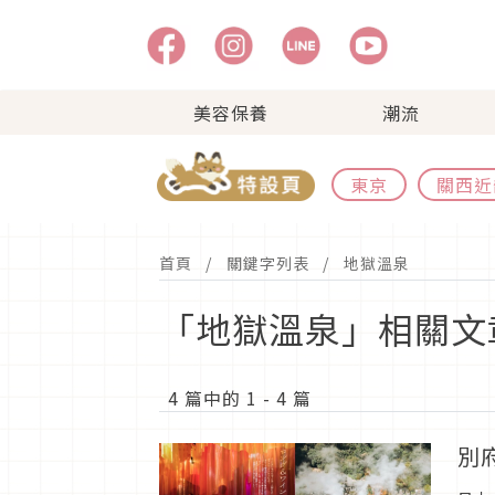
美容保養
潮流
東京
關西近
首頁
關鍵字列表
地獄溫泉
「地獄溫泉」相關文
4 篇中的 1 - 4 篇
別