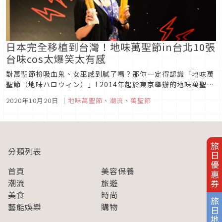
日本完全移植到台灣！地味萬聖節in台北10張
台味cos太爆笑太有感
對萬聖節扮吸血鬼、女巫感到膩了嗎？那你一定得認識「地味萬
聖節（地味ハロウィン）」! 2014年起於東京舉辦的地味萬聖
節，禁止華麗的扮相，規則就是要扮成「日常生活中能見到的普
2020年10月20日
｜
地味萬聖節
、
潮流
、
萬聖節
通人」，幽默感十足的裝扮年年受到廣大迴響。去年活動首度移
師台北舉辦，台灣人認真起來的實力讓人拍案叫絕。一起來欣賞
他們的精彩裝扮吧...
旅日優惠券
分類列表
首頁
美容保養
潮流
旅遊
美食
時尚
旅日地圖
藝能娛樂
購物