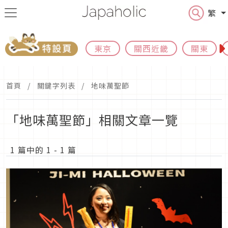
繁
東京
關西近畿
關東
首頁
關鍵字列表
地味萬聖節
「地味萬聖節」相關文章一覽
1 篇中的 1 - 1 篇