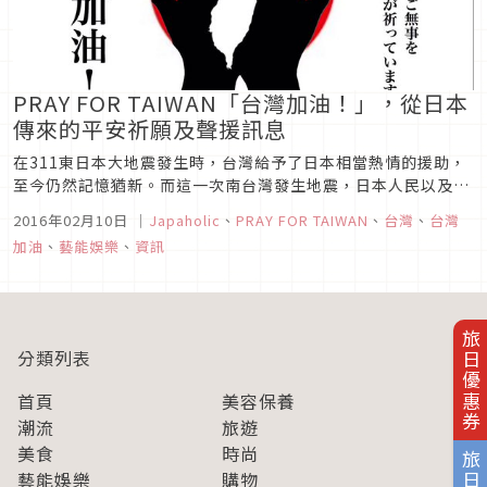
PRAY FOR TAIWAN「台灣加油！」，從日本
傳來的平安祈願及聲援訊息
在311東日本大地震發生時，台灣給予了日本相當熱情的援助，
至今仍然記憶猶新。而這一次南台灣發生地震，日本人民以及網
路上也傳來許多慰問的聲音。画像参照地震發生至今已經過了三
2016年02月10日
｜
Japaholic
、
PRAY FOR TAIWAN
、
台灣
、
台灣
天，募款以及支援的聲浪以各種形式，持續不斷的傳達到台灣。
加油
、
藝能娛樂
、
資訊
https://twitter.com/shimaneko123/stat...
旅日優惠券
分類列表
首頁
美容保養
潮流
旅遊
美食
時尚
藝能娛樂
購物