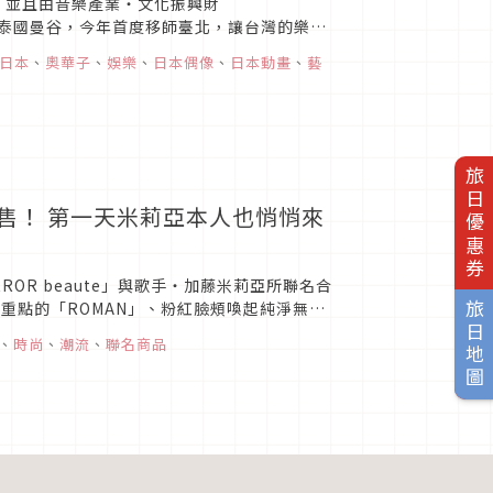
主辦，並且由音樂產業・文化振興財
15年於泰國曼谷，今年首度移師臺北，讓台灣的樂迷
大家...
&日本
、
奧華子
、
娛樂
、
日本偶像
、
日本動畫
、
藝
旅日優惠券
始發售！ 第一天米莉亞本人也悄悄來
MiRROR beaute」與歌手・加藤米莉亞所聯名合
重點的「ROMAN」、粉紅臉頰喚起純淨無辜
旅日地圖
、
時尚
、
潮流
、
聯名商品