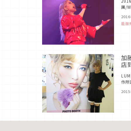
20
團/
親身
201
能娛
加
店
LU
作所
表情
201