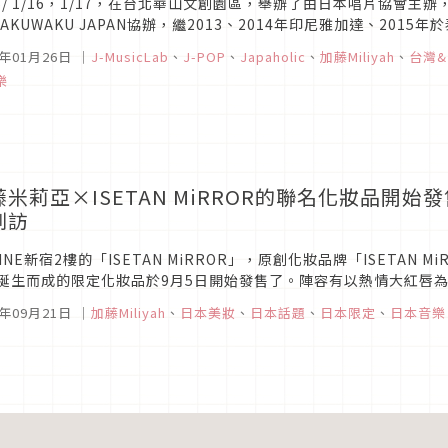
16/ 1/16，1/17，在台北華山文創園區，舉辦了由日本唱片協會
WAKUWAKU JAPAN協辦，繼2013、2014年印尼雅加達、20
感受日本音樂最真實的魅力！上篇介紹了16日的活動現況，接下來就讓
6年01月26日
｜
J-MusicLab
、
J-POP
、
Japaholic
、
加藤Miliyah
、
台灣
樂
藤米莉亞×ISETAN MiRROR的聯名化妝品開
到訪
MINE新宿2樓的「ISETAN MiRROR」，原創化妝品牌「ISETAN 
誕生而成的限定化妝品於9月5日開始發售了。陣容有以熱情大紅唇為
的「BABY LOVE」、給予動人雙眼還有誘人雙唇的...
5年09月21日
｜
加藤Miliyah
、
日本美妝
、
日本話題
、
日本限定
、
日本音樂