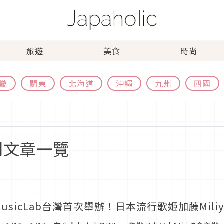
旅遊
美食
時尚
畿
關東
北海道
沖繩
九州
四國
相關文章一覽
MusicLab台灣首次舉辦！日本流行歌姬加藤Mil