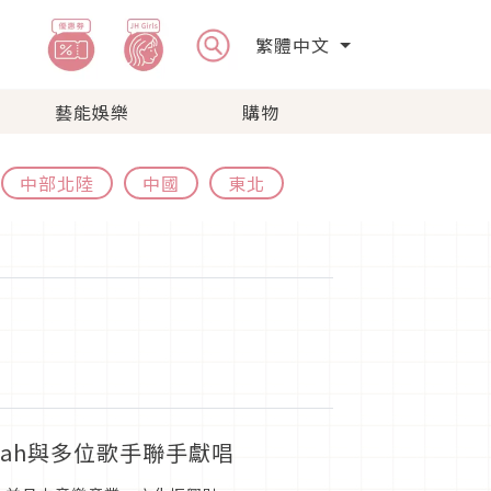
繁體中文
藝能娛樂
購物
中部北陸
中國
東北
iyah與多位歌手聯手獻唱