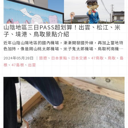
山陰地區三日PASS超划算！出雲、松江、米
子、境港、鳥取景點介紹
近年山陰山陽地區的國內機場，漸漸開發國外線，再加上當地特
色加持，像是岡山桃太郎機場、米子鬼太郎機場、鳥取柯南機
場，都讓山陰山陽地區的旅遊熱門程度依再提升，而除了購買JR
2024年05月28日
｜
旅遊
、
日本景點
、
日本交通
、
47鳥取
、
鳥取
、
島
PASS之外，推薦大家也可以購買更優惠的《tabiwa》山陰三日
根
、
47島根
、
出雲
PASS「山陰のんびりパス」，可以更彈性遊玩！