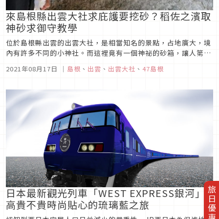
來島根縣出雲大社求庇護要挖砂？稻佐之濱取
神砂求御守教學
位於島根縣出雲的出雲大社，是相當知名的景點，占地廣大，境
內有許多不同的小神社。而這裡竟有一個神祕的砂箱，讓人第一
次見到時摸不著頭緒？今天向大家介紹關於出雲大社的「神砂」
2021年08月17日
｜
島根
、
出雲
、
出雲大社
、
47島根
習俗，以及挖砂的流程，未來日本觀光解封後，如果想來島根
縣，別忘了來這邊做功課！
旅日優惠券
日本最新觀光列車「WEST EXPRESS銀河」
高貴不貴時尚貼心的琉璃藍之旅