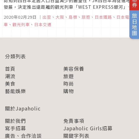
認知到西日本定居人口日益減少的嚴重性，JR西日本為促進地域
發展，決定推出遠距離的觀光列車「WEST EXPRESS銀河」來
為地方觀光做出貢獻。「WEST EXPRESS銀河」使用的列車是
旅日地圖
2020年02月29日
｜
出雲
、
大阪
、
島根
、
旅遊
、
日本鐵路
、
日本電
國鐵117系，利用舊國鐵時期（‘80）作為新快速列車行駛於京
車
、
觀光列車
、
日本交通
阪神地區的車輛改造而成。本觀光列車的宗旨為「在平易近人...
分類列表
首頁
美容保養
潮流
旅遊
美食
時尚
藝能娛樂
購物
關於Japaholic
關於我們
免責事項
寫手招募
Japaholic Girls招募
廣告、合作洽談
關鍵字列表