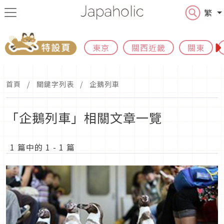
繁
東京
關西近畿
關東
首頁
關鍵字列表
企鵝列車
「企鵝列車」相關文章一覽
1 篇中的 1 - 1 篇