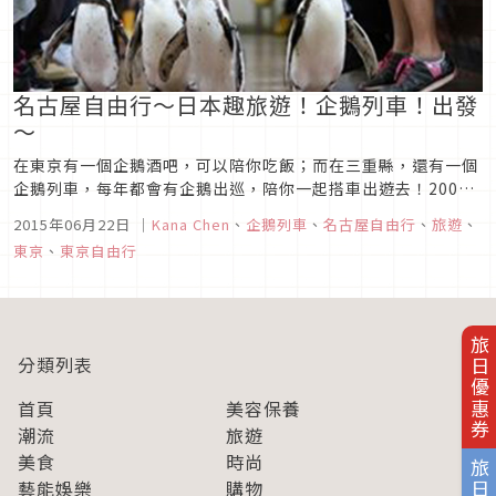
名古屋自由行〜日本趣旅遊！企鵝列車！出發
～
在東京有一個企鵝酒吧，可以陪你吃飯；而在三重縣，還有一個
企鵝列車，每年都會有企鵝出巡，陪你一起搭車出遊去！2009
年11月開始，三重縣鳥羽市的「志摩海洋世界」水族館，出借了
2015年06月22日
｜
Kana Chen
、
企鵝列車
、
名古屋自由行
、
旅遊
、
一隻叫做「志摩」的企鵝擔任車站站長，並掀起一股動物觀光特
東京
、
東京自由行
使的旋風！如今這隻企鵝雖然已經不在人世，但為了延續志摩的
「遺志」，水族館...
旅日優惠券
分類列表
首頁
美容保養
潮流
旅遊
美食
時尚
藝能娛樂
購物