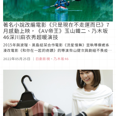
著名小說改編電影《只是現在不走運而已》7
月感動上映，《AV帝王》玉山鐵二、乃木坂
46深川麻衣秀超暖演技
2015年與波瑠、黑島結菜合作電影《流星慢舞》並執導療癒系
漫改電影《和你在一起的奇蹟》的導演柴山健次與劇組不畏疫情
再次將暢銷作家伊吹有喜同名小說改編搬上大螢幕！這次由資深
2022年05月25日
｜
日劇影視
、
乃木坂46
影星玉山鐵二主演，以及出身自乃木坂46的年輕新星深川麻衣、
音尾琢真、團長安田共譜出感動新作《只是現在不走運而已》，
該電影也即將在7...