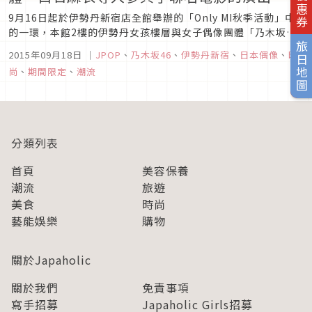
9月16日起於伊勢丹新宿店全館舉辦的「Only MI秋季活動」中
的一環，本館2樓的伊勢丹女孩樓層與女子偶像團體「乃木坂
46」製作了聯名電影。著重於“JAPAN文化”的此樓層中，是
旅日地圖
2015年09月18日
｜
JPOP
、
乃木坂46
、
伊勢丹新宿
、
日本偶像
、
時
以“制服”為特色，如何將相同的單品加上自我特色，並搭配出
尚
、
期間限定
、
潮流
可愛又時髦的裝扮，制服可說是日本許多女孩的時尚入門服裝。
今年2月新...
分類列表
首頁
美容保養
潮流
旅遊
美食
時尚
藝能娛樂
購物
關於Japaholic
關於我們
免責事項
寫手招募
Japaholic Girls招募