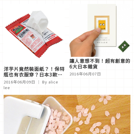
讓人意想不到！超有創意的
6大日本雜貨
洋芋片竟然裝面紙？！保特
2016年06月07日
瓶也有衣服穿？日本3款最
新創意扭蛋
2016年06月09日
｜ By
alice
lee