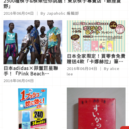
2500種筷子&筷架任你挑選！東京筷子專賣店「銀座夏
野」
2016年06月04日
｜ By
Japaholic 編輯部
日本全家限定！買零食免費
贈送4款「卡娜赫拉」筆記
本！
日本adidas×菲董巨星聯
2016年06月04日
｜ By
alice
手！『Pink Beach
lee
Collection』系列充滿夏
2016年06月04日
日風情