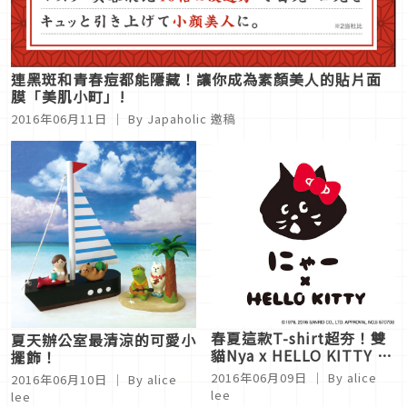
連黑斑和青春痘都能隱藏！讓你成為素顏美人的貼片面
膜「美肌小町」!
2016年06月11日
｜ By
Japaholic 邀稿
春夏這款T-shirt超夯！雙
夏天辦公室最清涼的可愛小
貓Nya x HELLO KITTY 跨
擺飾！
界聯名
2016年06月09日
｜ By
alice
2016年06月10日
｜ By
alice
lee
lee