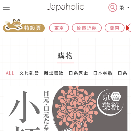
繁
東京
關西近畿
關東
購物
ALL
文具雜貨
雜誌書籍
日系家電
日本藥妝
日系