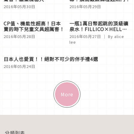
英國經典香水Jo Malone 「讓人憶起深夜中的細雨」開
始發售
2016年05月31日
NIKE表參道專門店熱鬧開
幕！晨間鍛鍊課程超熱門！
2016年05月29日
撫摸它就會發出咕嚕咕嚕的
聲音！貓型機器人