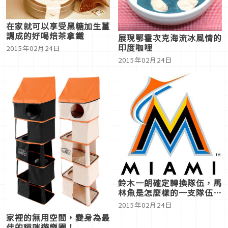
在家就可以享受黑糖加生薑
調成的好喝焙茶拿鐵
展現鄂霍次克海流冰風情的
印度咖哩
2015年02月24日
2015年02月24日
鈴木一朗確定轉換隊伍，馬
林魚是怎麼樣的一支隊伍
呢？
2015年02月24日
家裡的無用空間，變身為最
佳的貓咪遊樂園！