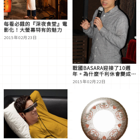
每看必餓的『深夜食堂』電
影化！大螢幕特有的魅力
2015年02月23日
戰國BASARA迎接了10週
年。為什麼千利休會變成了
「雙重人格的茶道超能力
2015年02月22日
師」呢？