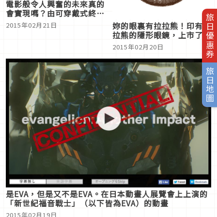
電影般令人興奮的未來真的
會實現嗎？由可穿戴式終端
旅日優惠券
的進化來思考
妳的眼裏有拉拉熊！印有拉
2015年02月21日
拉熊的隱形眼鏡，上市了！
2015年02月20日
旅日地圖
是EVA，但是又不是EVA。在日本動畫人展覽會上上演的
「新世紀福音戰士」（以下皆為EVA）的動畫
2015年02月19日