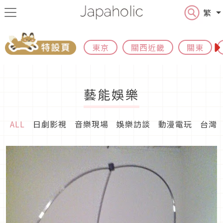
繁
東京
關西近畿
關東
藝能娛樂
ALL
日劇影視
音樂現場
娛樂訪談
動漫電玩
台灣