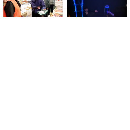
連評審都很嚇了一跳！原來
文化廳媒體藝術祭的「妖怪
手錶」隱藏在這裡！
2015年02月17日
東京與大阪的法式料理名店
一起合作！會有什麼新菜色
呢？
2015年02月18日
中谷美紀為主演電影《裁縫
大學生遠行至離島做實習，