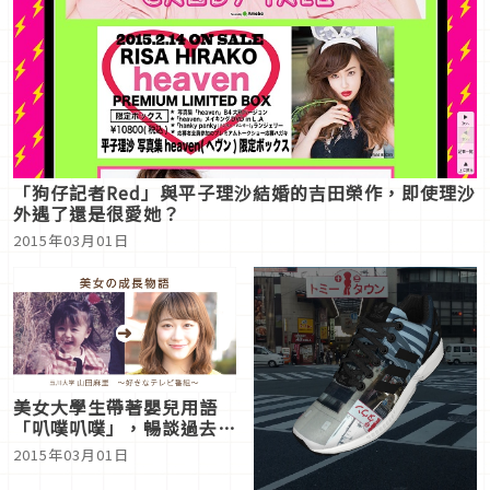
「狗仔記者Red」與平子理沙結婚的吉田榮作，即使理沙
外遇了還是很愛她？
2015年03月01日
美女大學生帶著嬰兒用語
「叭噗叭噗」，暢談過去與
現在的「成長紀錄片網站」
2015年03月01日