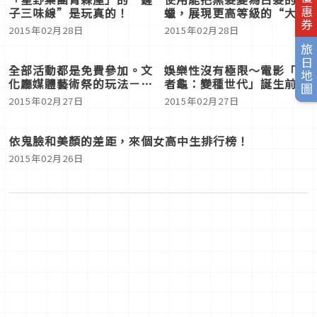
旅日地圖
「星野集團青森屋」的“鏟
子三味線”是玩真的！
2015年02月28日
使用能把黑髮變為白髮的髮
蠟，展現更高等級的“大人
時尚”
2015年02月28日
全部活動都是免費參加。文
娛樂性沒有極限～電影「忍
化廳媒體藝術祭的玩法－娛
者龜：變種世代」誕生前的
樂部門篇
歷史
2015年02月27日
2015年02月27日
依鬼臉和美顏的差距，來個女高中生排行榜！