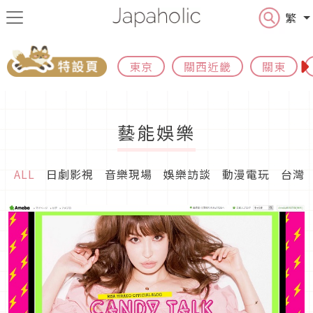
繁
東京
關西近畿
關東
藝能娛樂
ALL
日劇影視
音樂現場
娛樂訪談
動漫電玩
台灣