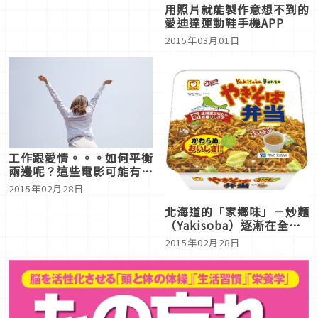
用照片就能製作意想不到的
愛迪達運動鞋手機APP
2015年03月01日
工作跟愛情。。。如何平衡
兩邊呢？這些電影可能有妳
要的答案喔
2015年02月28日
北海道的「家鄉味」－炒麵
（Yakisoba）逐漸在全國
展露角頭的原因
2015年02月28日