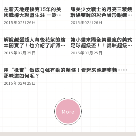
在歐洲進化完成的「蘋果餃子」，令人在意的味道又是
如何呢？
2015年02月26日
在新天地迎接第15年的美
國職棒大聯盟生涯 －鈴木
一朗
2015年02月26日
讓美少女戰士的月亮三稜鏡
環繞雙眸的彩色隱形眼鏡登
場！讓我用眼神來處罰你☆