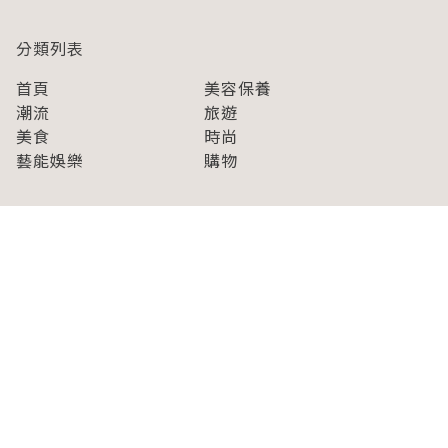
2015年02月26日
解說鹹蛋超人幕後花絮的繪
讓小貓來踢全美最瘋的美式
本開賣了！也介紹了斯派修
足球超級盃！！貓咪超級盃
姆光線的發射方式
太可愛啦！！
2015年02月25日
2015年02月25日
用“橡實”做成Ｑ彈有勁的麵條！看起來像蕎麥麵……
那味道如何呢？
2015年02月25日
More
分類列表