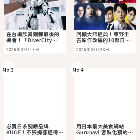
在台場欣賞鋼彈最後的
回顧大師經典！東野圭
機會！「DiverCity
吾原作改編的10部日本
Tokyo Plaza」搭船、
影視作品推薦
2026年07月13日
2026年07月28日
購物、美食及夜景，一
次全體驗
No.
3
No.
4
必買日系腕錶品牌
用日本最大美食網站
KUOE！不張揚卻經得起
Gurunavi 客製化預約九
時間洗鍊的經典之作五
大都市餐廳，打造專屬