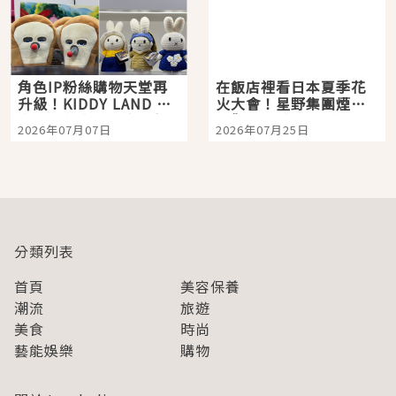
角色IP粉絲購物天堂再
在飯店裡看日本夏季花
升級！KIDDY LAND 原
火大會！星野集團煙火
宿店吉伊卡哇迎客，新
景觀飯店6選，讓你不用
2026年07月07日
2026年07月25日
開幕 OMOKADO 店3分
人擠人悠閒欣賞
即達
分類列表
首頁
美容保養
潮流
旅遊
美食
時尚
藝能娛樂
購物