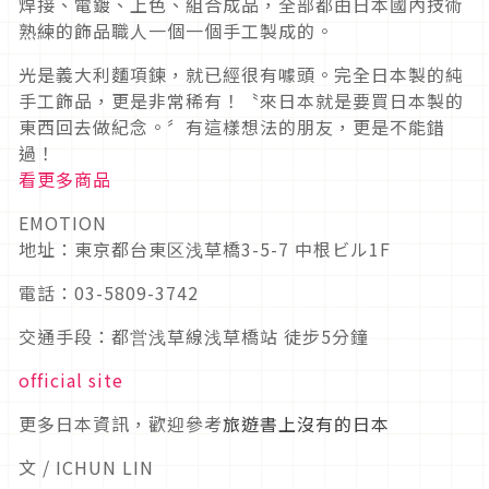
焊接、電鍍、上色、組合成品，全部都由日本國內技術
熟練的飾品職人一個一個手工製成的。
光是義大利麵項鍊，就已經很有噱頭。完全日本製的純
手工飾品，更是非常稀有！〝來日本就是要買日本製的
東西回去做紀念。〞有這樣想法的朋友，更是不能錯
過！
看更多商品
EMOTION
地址：東京都台東区浅草橋3-5-7 中根ビル1F
電話：03-5809-3742
交通手段：都営浅草線浅草橋站 徒步5分鐘
official site
更多日本資訊，歡迎參考
旅遊書上沒有的日本
文 / ICHUN LIN