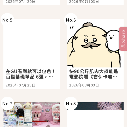
2026年07月20日
2026年07月03日
選
美食體驗！
No.
5
No.
6
Share
在GU看到就可以包色！
快90公斤肌肉大叔能進
百搭基礎單品 6選，閉
電影院看《吉伊卡哇》
眼全收也不心疼
嗎？日本重金屬樂團
2026年07月25日
2026年08月03日
「打首」會長與nagano
老師一同給出了答案
No.
7
No.
8