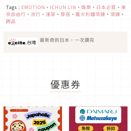
Tags :
EMOTION
、
ICHUN LIN
、
娛樂
、
日本必買
、
東
京自由行
、
流行
、
淺草
、
穿搭
、
義大利麵項鍊
、
項鍊
、
飾品
最新奇的日本，一次讀完
優惠券