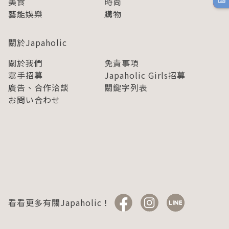
美食
時尚
藝能娛樂
購物
關於Japaholic
關於我們
免責事項
寫手招募
Japaholic Girls招募
廣告、合作洽談
關鍵字列表
お問い合わせ
看看更多有關Japaholic！