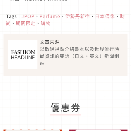
Tags :
JPOP
、
Perfume
、
伊勢丹新宿
、
日本偶像
、
時
尚
、
期間限定
、
購物
文章來源
以敏銳視點介紹書本以及世界流行時
尚資訊的雙語（日文・英文）新聞網
站
優惠券