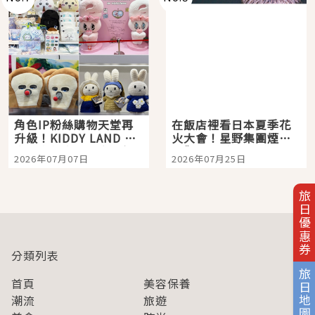
角色IP粉絲購物天堂再
在飯店裡看日本夏季花
升級！KIDDY LAND 原
火大會！星野集團煙火
宿店吉伊卡哇迎客，新
景觀飯店6選，讓你不用
2026年07月07日
2026年07月25日
開幕 OMOKADO 店3分
人擠人悠閒欣賞
即達
旅日優惠券
分類列表
旅日地圖
首頁
美容保養
潮流
旅遊