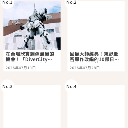
No.
1
No.
2
在台場欣賞鋼彈最後的
回顧大師經典！東野圭
機會！「DiverCity
吾原作改編的10部日本
Tokyo Plaza」搭船、
影視作品推薦
2026年07月13日
2026年07月28日
購物、美食及夜景，一
次全體驗
No.
3
No.
4