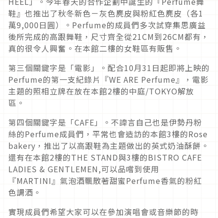
HEEL」。今年春天的合作企劃中誕生的『Perfume舞
鞋』也推出了秋冬新色－灰色麂皮與粉紅色麂皮（各1
萬9,000日圓）。Perfume的成員們多次試穿集思廣益
後所完成的高跟舞鞋，尺寸齊全從21CM到26CM都有，
真的很令人興奮。在本館二樓的女鞋區有販售。
第三個關鍵字是「電影」。配合10月31日起即將上映的
Perfume的第一支紀錄片『WE ARE Perfume』，電影
主題的照相立牌在放在本館2樓的中庭/TOKYO解放
區。
第四個關鍵字是「CAFE」。不諱言自己也是伊勢丹粉
絲的Perfume成員們，平常也會造訪的本館3樓的Rose
bakery，推出了以高跟鞋為主題做出的英式奶油酥餅。
還有在本館2樓的THE STAND與3樓的BISTRO CAFE
LADIES & GENTLEMEN,可以品嚐到使用
『MARTINI』氣泡酒飄散著甜蜜Perfume香氣的粉紅
色調酒。
實現成員們希望大家可以在參加演唱會或音樂節的時