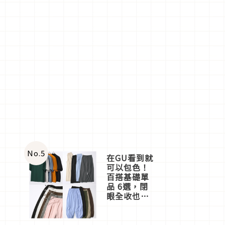
No.
5
在GU看到就
可以包色！
百搭基礎單
品 6選，閉
眼全收也不
心疼