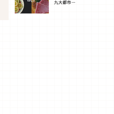
九大都市餐
廳，打造專
屬美食體
驗！