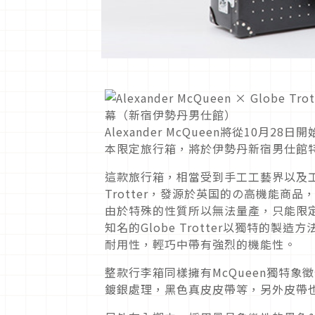
Alexander McQueen將從10月
本限定旅行箱，將於伊勢丹新宿男仕館
這款旅行箱，相當受到手工工藝界以及工藝職人推崇
Trotter，發源於英国的の高機能
由於特殊的性質所以無法量產，只能限
知名的Globe Trotter以獨特的製造方
耐用性，輕巧中帶有強烈的機能性。
整款行李箱同樣擁有McQueen獨特
鍍銀處理，黑色真皮皮帶等，另外皮帶也