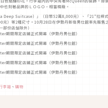
白色骷髏印花。行李箱内的中央有著McQueen的裝飾。掛
扣中也刻著品牌的ＬＯＧＯ，相當精緻。
Deep Suitcase）」（日幣52萬8,000元）、「21"拉桿
萬5,000元）等2種尺寸。10月28日在伊勢丹新宿男仕館率先販售
（一部份店舗除外）
行李箱
、
購物