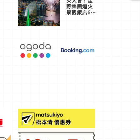
火大會！星
野集團煙火
景觀飯店6
選，讓你不
用人擠人悠
閒欣賞