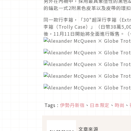
另外在內襯中，採用最具象徴性的黑色&
的鑰匙一式2附黑色皮革以及皮帶的環
同一款行李箱，「30"超深行李箱（Extra 
李箱（Trolly Case）」（日幣38
後，11月11日開始將全面進行販售。
Tags :
伊勢丹新宿
、
日本限定
、
時尚
、
文章來源