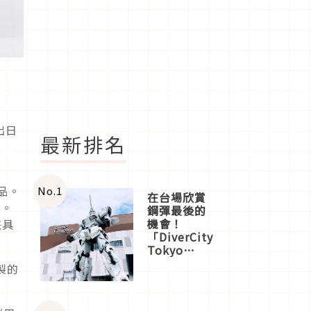
出日
最新排名
品。
No.
1
在台場欣賞
球。
鋼彈最後的
機會！
兼具
「DiverCity
Tokyo
Plaza」搭
製的
船、購物、
美食及夜
景，一次全