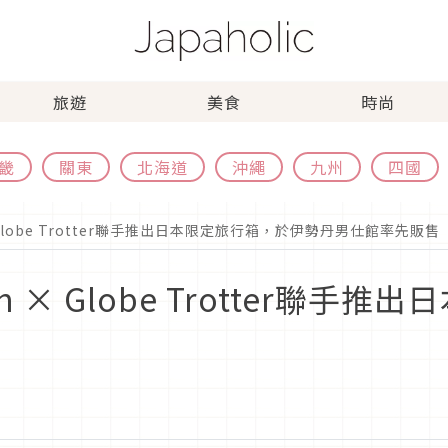
旅遊
美食
時尚
畿
關東
北海道
沖繩
九州
四國
n × Globe Trotter聯手推出日本限定旅行箱，於伊勢丹男仕館率先販售
ueen × Globe Trotter