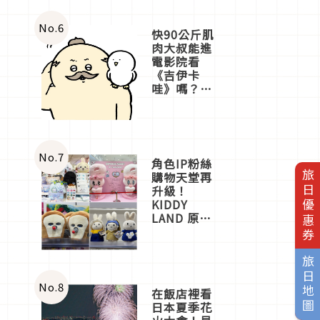
No.
6
快90公斤肌
肉大叔能進
電影院看
《吉伊卡
哇》嗎？日
本重金屬樂
團「打首」
會長與
nagano老師
一同給出了
No.
7
角色IP粉絲
答案
旅日優惠券
購物天堂再
升級！
KIDDY
LAND 原宿
店吉伊卡哇
迎客，新開
幕
旅日地圖
OMOKADO
店3分即達
No.
8
在飯店裡看
日本夏季花