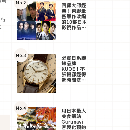
鎖用
體驗
No.
2
回顧大師經
典！東野圭
吾原作改編
式行
的10部日本
之
影視作品推
薦
No.
3
必買日系腕
錶品牌
KUOE！不
張揚卻經得
起時間洗鍊
的經典之作
五選
No.
4
用日本最大
美食網站
Gurunavi
客製化預約