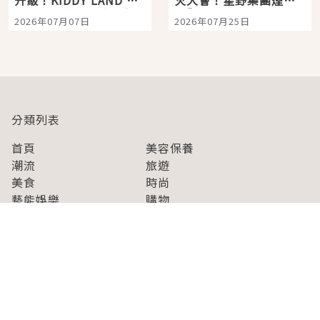
宿店吉伊卡哇迎客，新
景觀飯店6選，讓你不用
2026年07月07日
2026年07月25日
開幕 OMOKADO 店3分
人擠人悠閒欣賞
即達
分類列表
首頁
美容保養
潮流
旅遊
美食
時尚
藝能娛樂
購物
關於Japaholic
關於我們
免責事項
寫手招募
Japaholic Girls招募
廣告、合作洽談
關鍵字列表
お問い合わせ