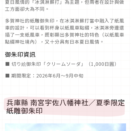
夏日風情的「冰淇淋蘇打」為主題，但兩者在設計與做
工方面卻大為不同。
多賀神社的紙雕御朱印，在冰淇淋蘇打當中融入了紙風
車的設計，可以看到杯身以紙風車點綴，冰淇淋旁邊還
插了一支紙風車，既彰顯出多賀神社的特色（以紙風車
點綴神社境內），又十分具有日本夏日風情。
御朱印資訊
■ 切り絵御朱印「クリームソーダ」（1,000日圓）
■ 期間限定：2026年6月～9月中旬
兵庫縣 南宮宇佐八幡神社／夏季限定
紙雕御朱印