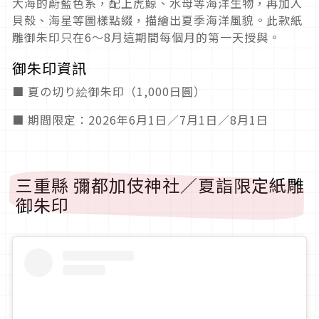
大海的蔚藍色系，配上虎鯨、水母等海洋生物，再加入
貝殼、海星等圖樣點綴，描繪出夏季海洋風貌。此款紙
雕御朱印只在6～8月這期間每個月的第一天授與。
御朱印資訊
■ 夏の切り絵御朱印（1,000日圓）
■ 期間限定：2026年6月1日／7月1日／8月1日
三重縣 彌都加伎神社／夏詣限定紙雕
御朱印