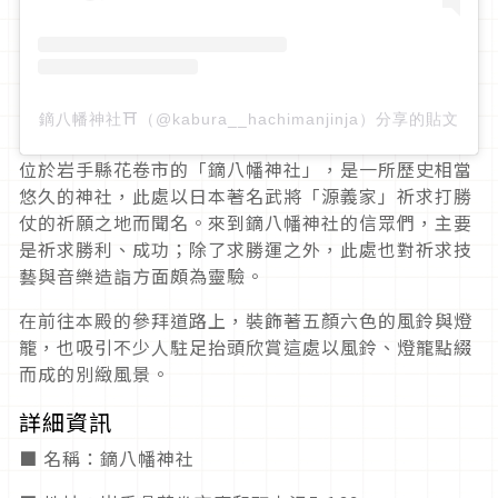
鏑八幡神社⛩（@kabura__hachimanjinja）分享的貼文
位於岩手縣花卷市的「鏑八幡神社」，是一所歷史相當
悠久的神社，此處以日本著名武將「源義家」祈求打勝
仗的祈願之地而聞名。來到鏑八幡神社的信眾們，主要
是祈求勝利、成功；除了求勝運之外，此處也對祈求技
藝與音樂造詣方面頗為靈驗。
在前往本殿的參拜道路上，裝飾著五顏六色的風鈴與燈
籠，也吸引不少人駐足抬頭欣賞這處以風鈴、燈籠點綴
而成的別緻風景。
詳細資訊
■ 名稱：鏑八幡神社