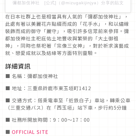
彌都加伎神社 [公式]（@mizugakijinjya）分享的貼文
在日本社群上也是相當具有人氣的「彌都加伎神社」，
此處有著以美麗花卉點綴而成的「花手水」，和以繡線
裝飾而成的御守「麗守」，吸引許多信眾前來參拜。彌
都加伎神社主祀庇佑土地豐收與繁榮的「大土御祖
神」，同時也祭祀著「宗像三女神」，對於祈求演藝成
就、戀愛成就以及結緣等方面特別靈驗。
詳細資訊
■ 名稱：彌都加伎神社
■ 地址：三重県鈴鹿市東玉垣町1412
■ 交通方式：搭乘電車至「近鉄白子」車站，轉乘公車
（三重交通バス）在「西玉垣」站下車，步行約5分鐘
■ 社務所開放時間：9：00～17：00
■
OFFICIAL SITE