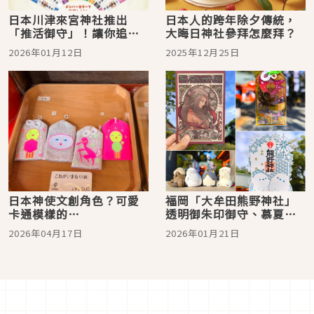
日本川津來宮神社推出
日本人的跨年除夕傳統，
「推活御守」！讓你追星
大晦日神社參拜怎麼拜？
順利得到好票和粉絲服務
2026年01月12日
2025年12月25日
日本神使文創角色？可愛
福岡「大牟田熊野神社」
卡通模樣的
透明御朱印御守、慕夏風
「KAMIZU（かみづ）」
朱印帳好迷人，還可以線
2026年04月17日
2026年01月21日
系列，只在特定神社出沒
上訂購喔！