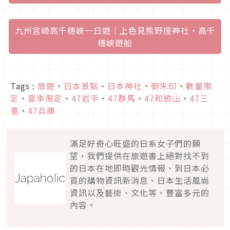
九州宮崎高千穗峽一日遊｜上色見熊野座神社・高千
穗峽遊船
Tags :
旅遊
、
日本景點
、
日本神社
、
御朱印
、
數量限
定
、
夏季限定
、
47岩手
、
47群馬
、
47和歌山
、
47三
重
、
47兵庫
滿足好奇心旺盛的日系女子們的願
望，我們提供在旅遊書上絕對找不到
的日本在地即時觀光情報、到日本必
買的購物資訊新消息、日本生活風尚
資訊以及藝術、文化等，豐富多元的
內容。