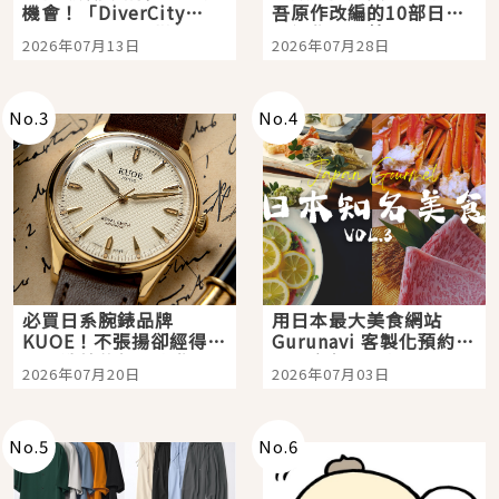
機會！「DiverCity
吾原作改編的10部日本
Tokyo Plaza」搭船、
影視作品推薦
2026年07月13日
2026年07月28日
購物、美食及夜景，一
次全體驗
No.
3
No.
4
必買日系腕錶品牌
用日本最大美食網站
KUOE！不張揚卻經得起
Gurunavi 客製化預約九
時間洗鍊的經典之作五
大都市餐廳，打造專屬
2026年07月20日
2026年07月03日
選
美食體驗！
No.
5
No.
6