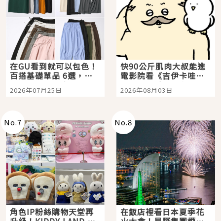
在GU看到就可以包色！
快90公斤肌肉大叔能進
百搭基礎單品 6選，閉
電影院看《吉伊卡哇》
眼全收也不心疼
嗎？日本重金屬樂團
2026年07月25日
2026年08月03日
「打首」會長與nagano
老師一同給出了答案
No.
7
No.
8
角色IP粉絲購物天堂再
在飯店裡看日本夏季花
升級！KIDDY LAND 原
火大會！星野集團煙火