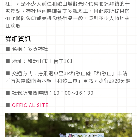
社」，是不少人前往和歌山城觀光時也會順道拜訪的一
處景點。神社境內裝飾著許多紙風車，且此處所提供的
御守與御朱印都美得像藝術品一般，吸引不少人特地來
此求取。
詳細資訊
■ 名稱：多賀神社
■ 地址：和歌山市十番丁101
■ 交通方式：搭乘電車至JR和歌山線「和歌山」車站
／南海電鐵南海本線「和歌山市」車站，步行約20分鐘
■ 社務所開放時間：10：00〜16：30
■
OFFICIAL SITE