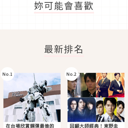
妳可能會喜歡
最新排名
No.
1
No.
2
在台場欣賞鋼彈最後的
回顧大師經典！東野圭