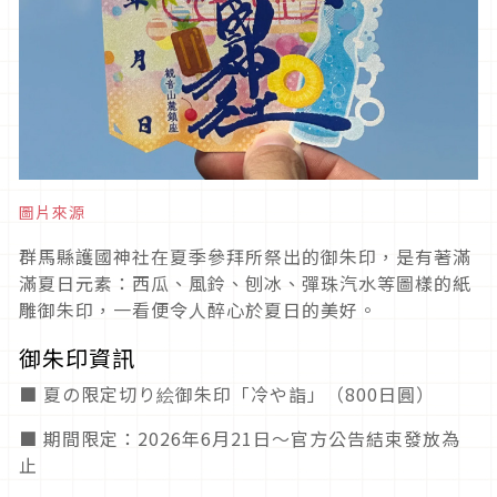
圖片來源
群馬縣護國神社在夏季參拜所祭出的御朱印，是有著滿
滿夏日元素：西瓜、風鈴、刨冰、彈珠汽水等圖樣的紙
雕御朱印，一看便令人醉心於夏日的美好。
御朱印資訊
■ 夏の限定切り絵御朱印「冷や詣」（800日圓）
■ 期間限定：2026年6月21日～官方公告結束發放為
止