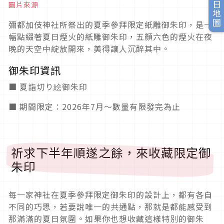
旅日地圖
圖片來源
彌都加伎神社所祭出的夏季參拜限定紙雕御朱印，是一
幅點綴著夏日煙火的紙雕御朱印，五顏六色的煙火在夜
晚的天空中綻放開來，美得讓人沉醉其中。
御朱印資訊
■ 夏詣切り絵御朱印
■ 期間限定：2026年7月～數量有限發完為止
祈求下半年順遂之餘，來收藏限定御
朱印
每一家神社在夏季參拜限定御朱印的設計上，都有各自
不同的巧思，若要說唯一的共通點，那就是都能感受到
那滿滿的夏日氛圍。如果你也想收藏這樣特別的御朱