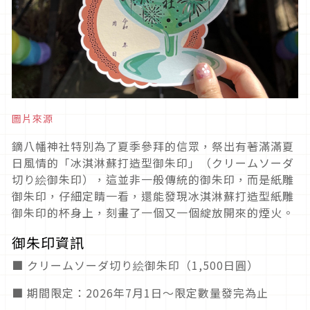
圖片來源
鏑八幡神社特別為了夏季參拜的信眾，祭出有著滿滿夏
日風情的「冰淇淋蘇打造型御朱印」（クリームソーダ
切り絵御朱印），這並非一般傳統的御朱印，而是紙雕
御朱印，仔細定睛一看，還能發現冰淇淋蘇打造型紙雕
御朱印的杯身上，刻畫了一個又一個綻放開來的煙火。
御朱印資訊
■ クリームソーダ切り絵御朱印（1,500日圓）
■ 期間限定：2026年7月1日～限定數量發完為止