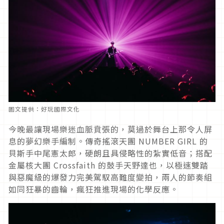
圖文提供：好玩國際文化
今晚最讓現場樂迷血脈賁張的，莫過於舞台上那令人屏
息的夢幻樂手編制。傳奇搖滾天團 NUMBER GIRL 的
貝斯手中尾憲太郎，硬朗且具侵略性的紮實低音；搭配
金屬核大團 Crossfaith 的鼓手天野達也，以極速雙踏
與惡魔級的爆發力完美駕馭高難度變拍，兩人的節奏組
如同狂暴的齒輪，瘋狂推進現場的化學反應。