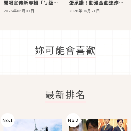
開唱宣傳新專輯「ㄅ級
蛋承諾！動漫金曲連炸，
分」，石野忘詞笑喊「快
嗨喊「ㄅ級分」相約大巨
2026年06月03日
2026年06月21日
想起來！」
蛋見
妳可能會喜歡
最新排名
No.
1
No.
2