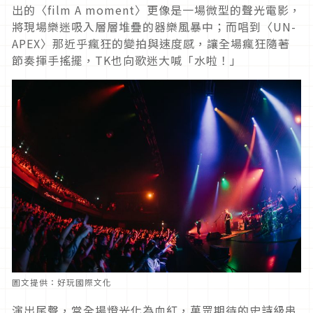
出的〈film A moment〉更像是一場微型的聲光電影，
將現場樂迷吸入層層堆疊的器樂風暴中；而唱到〈UN-
APEX〉那近乎瘋狂的變拍與速度感，讓全場瘋狂隨著
節奏揮手搖擺，TK也向歌迷大喊「水啦！」
圖文提供：好玩國際文化
演出尾聲，當全場燈光化為血紅，萬眾期待的史詩級串