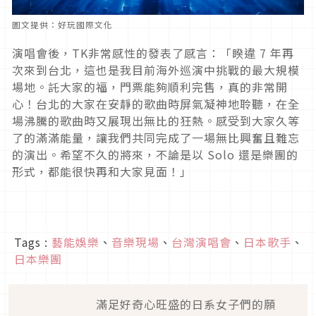
圖文提供：好玩國際文化
演唱會後，TK非常感性的發表了感言：「睽違 7 年再
次來到台北，這也是我目前海外巡演中挑戰的最大規模
場地。託大家的福，門票能夠順利完售，真的非常開
心！台北的大家在安靜的歌曲時屏氣凝神地聆聽，在全
場沸騰的歌曲時又展現出無比的狂熱。感受到大家久等
了的滿滿能量，讓我們共同完成了一場無比興奮且難忘
的演出。希望不久的將來，不論是以 Solo 還是樂團的
形式，都能很快再和大家見面！」
Tags :
藝能娛樂
、
音樂現場
、
台灣演唱會
、
日本歌手
、
日本樂團
滿足好奇心旺盛的日系女子們的願