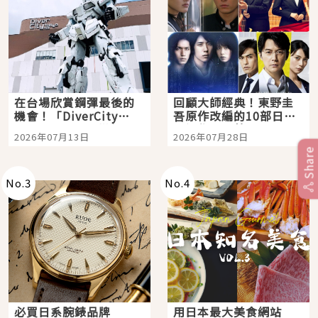
在台場欣賞鋼彈最後的
回顧大師經典！東野圭
機會！「DiverCity
吾原作改編的10部日本
Tokyo Plaza」搭船、
影視作品推薦
2026年07月13日
2026年07月28日
購物、美食及夜景，一
Share
次全體驗
No.
3
No.
4
必買日系腕錶品牌
用日本最大美食網站