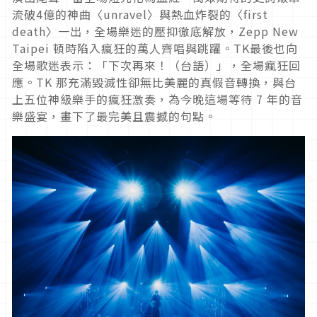
流破4億的神曲〈unravel〉與熱血炸裂的〈first
death〉一出，全場樂迷的壓抑徹底解放，Zepp New
Taipei 頓時陷入瘋狂的萬人齊唱與跳躍。TK最後也向
全場歌迷表示：「下次再來！（台語）」，全場瘋狂回
應。TK 那充滿毀滅性卻無比美麗的真假音轉換，與台
上五位神級樂手的瘋狂激奏，為今晚這場等待 7 年的音
樂盛宴，畫下了最完美且震撼的句點。