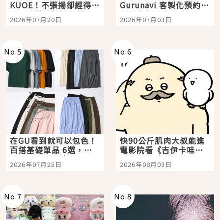
KUOE！不張揚卻經得起
Gurunavi 客製化預約九
時間洗鍊的經典之作五
大都市餐廳，打造專屬
2026年07月20日
2026年07月03日
選
美食體驗！
No.
5
No.
6
在GU看到就可以包色！
快90公斤肌肉大叔能進
百搭基礎單品 6選，閉
電影院看《吉伊卡哇》
眼全收也不心疼
嗎？日本重金屬樂團
2026年07月25日
2026年08月03日
「打首」會長與nagano
老師一同給出了答案
No.
7
No.
8