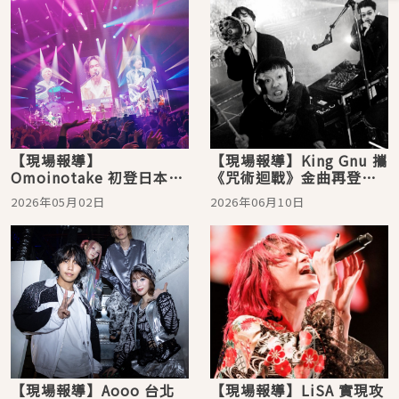
【現場報導】
【現場報導】King Gnu 攜
Omoinotake 初登日本武
《咒術迴戰》金曲再登小
道館，跨越幾億光年迎來
巨蛋！四面台藝術級燈光
2026年05月02日
2026年06月10日
滿場星光！最強盟友小笹
設計驚艷台北
大輔驚喜登場
【現場報導】Aooo 台北
【現場報導】LiSA 實現攻