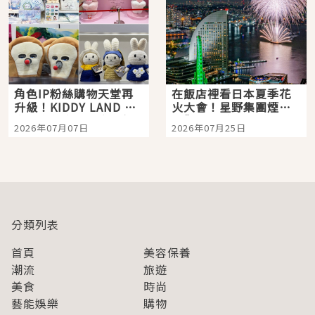
角色IP粉絲購物天堂再
在飯店裡看日本夏季花
升級！KIDDY LAND 原
火大會！星野集團煙火
宿店吉伊卡哇迎客，新
景觀飯店6選，讓你不用
2026年07月07日
2026年07月25日
開幕 OMOKADO 店3分
人擠人悠閒欣賞
即達
分類列表
首頁
美容保養
潮流
旅遊
美食
時尚
藝能娛樂
購物