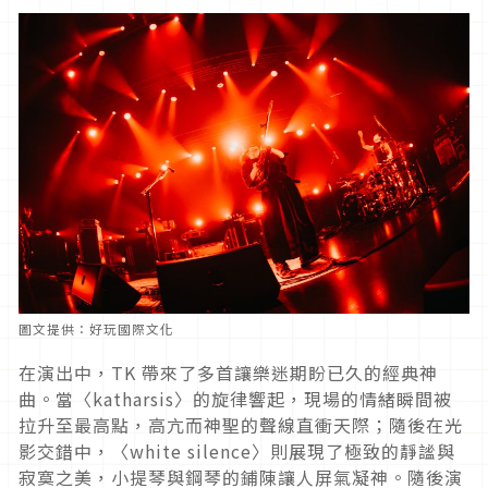
圖文提供：好玩國際文化
在演出中，TK 帶來了多首讓樂迷期盼已久的經典神
曲。當〈katharsis〉的旋律響起，現場的情緒瞬間被
拉升至最高點，高亢而神聖的聲線直衝天際；隨後在光
影交錯中，〈white silence〉則展現了極致的靜謐與
寂寞之美，小提琴與鋼琴的鋪陳讓人屏氣凝神。隨後演