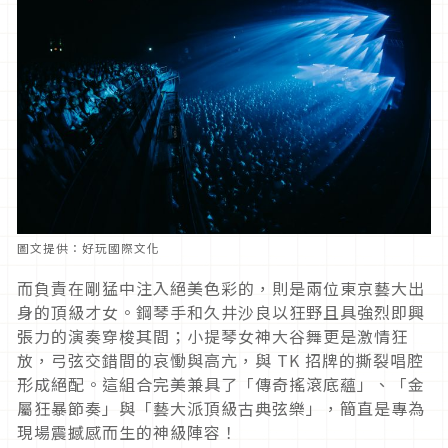
圖文提供：好玩國際文化
而負責在剛猛中注入絕美色彩的，則是兩位東京藝大出
身的頂級才女。鋼琴手和久井沙良以狂野且具強烈即興
張力的演奏穿梭其間；小提琴女神大谷舞更是激情狂
放，弓弦交錯間的哀慟與高亢，與 TK 招牌的撕裂唱腔
形成絕配。這組合完美兼具了「傳奇搖滾底蘊」、「金
屬狂暴節奏」與「藝大派頂級古典弦樂」，簡直是專為
現場震撼感而生的神級陣容！