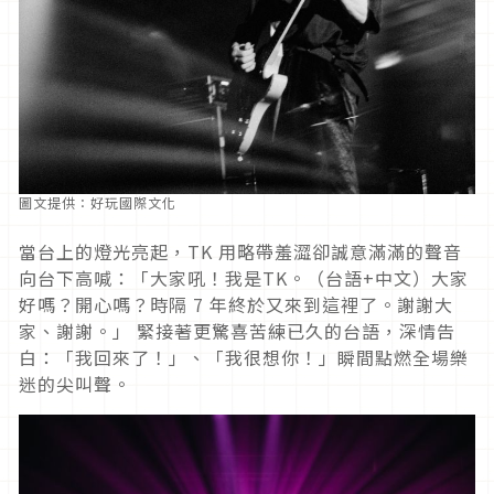
圖文提供：好玩國際文化
當台上的燈光亮起，TK 用略帶羞澀卻誠意滿滿的聲音
向台下高喊：「大家吼！我是TK。（台語+中文）大家
好嗎？開心嗎？時隔 7 年終於又來到這裡了。謝謝大
家、謝謝。」 緊接著更驚喜苦練已久的台語，深情告
白：「我回來了！」、「我很想你！」瞬間點燃全場樂
迷的尖叫聲。