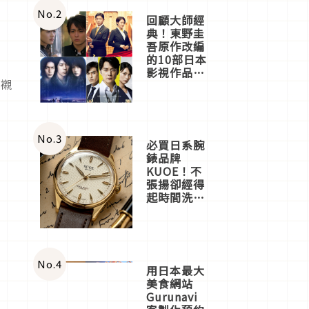
體驗
No.
2
回顧大師經
典！東野圭
吾原作改編
的10部日本
閃
影視作品推
配襯
薦
No.
3
必買日系腕
錶品牌
KUOE！不
張揚卻經得
起時間洗鍊
的經典之作
五選
No.
4
用日本最大
美食網站
Gurunavi