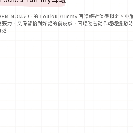
 MONACO 的 Loulou Yummy 耳環絕對值得鎖定。小
性張力，又保留恰到好處的俏皮感。耳環隨著動作輕輕擺動
俐落。