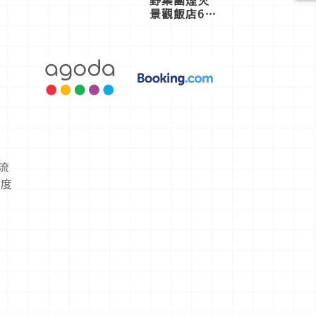
火大會！星
野集團煙火
景觀飯店6
選，讓你不
用人擠人悠
閒欣賞
流
長度