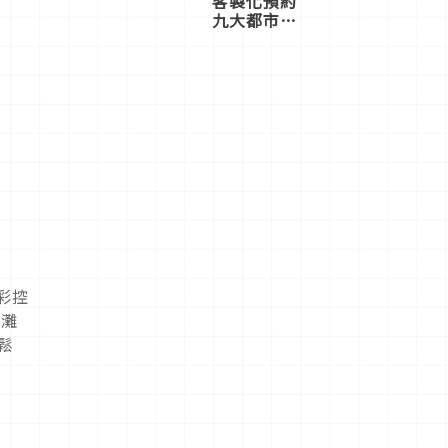
客製化預約
九大都市餐
廳，打造專
屬美食體
驗！
色彩控
沙灘
鬆