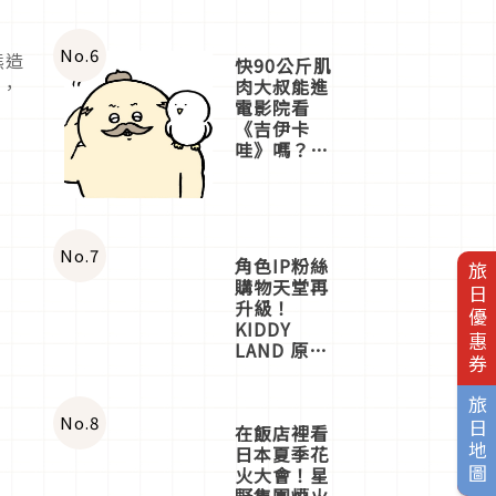
No.
6
熊造
快90公斤肌
肉大叔能進
時，
電影院看
《吉伊卡
哇》嗎？日
本重金屬樂
團「打首」
會長與
nagano老師
一同給出了
No.
7
角色IP粉絲
旅日優惠券
答案
購物天堂再
升級！
KIDDY
LAND 原宿
店吉伊卡哇
迎客，新開
旅日地圖
幕
OMOKADO
店3分即達
No.
8
在飯店裡看
日本夏季花