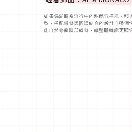
如果偏愛韓系流行中的甜酷混搭風，那 APM
型、搭配鏈條與圓環結合的設計自帶個
能自然修飾臉部線條，讓整體輪廓更顯