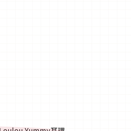
oulou Yummy耳環