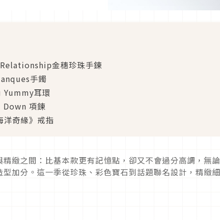
y Relationship金穗珍珠手鍊
lanques手鐲
u Yummy耳環
 Down 項鍊
y《海洋奇緣》戒指
與精緻之間：比基本款更有記憶點，卻又不會過分高調，無
造型加分。這一季從珍珠、彩色寶石到話題聯名設計，精緻