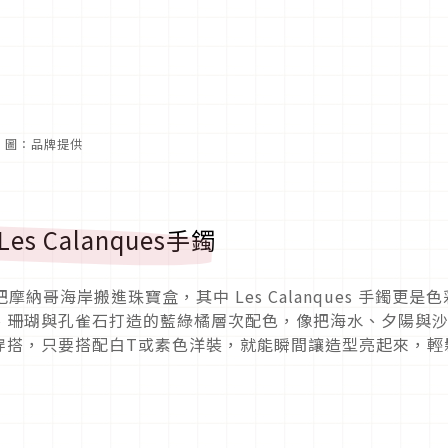
珠手鍊。圖：品牌提供
es Calanques手鐲
接把摩納哥海岸搬進珠寶盒，其中 Les Calanques 手鐲更是
、珊瑚與孔雀石打造的藍綠橘層次配色，像把海水、夕陽與
穿搭，只要搭配白T或素色洋裝，就能瞬間讓造型亮起來，輕