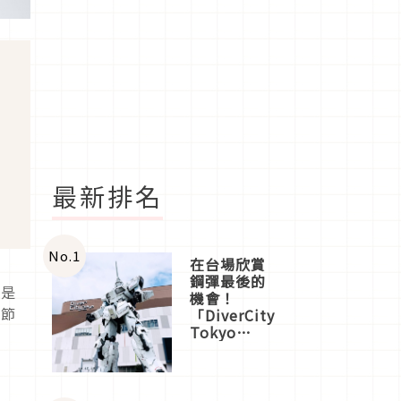
最新排名
No.
1
在台場欣賞
鋼彈最後的
論是
機會！
細節
「DiverCity
Tokyo
Plaza」搭
船、購物、
美食及夜
景，一次全