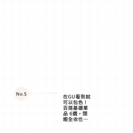
No.
5
在GU看到就
可以包色！
百搭基礎單
品 6選，閉
眼全收也不
心疼