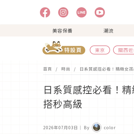
美容保養
潮流
東京
關西近
首頁
時尚
日系質感控必看！精緻女孩
日系質感控必看！精
搭秒高級
2026年07月03日
｜ By
color