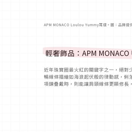
APM MONACO Loulou Yummy耳環。圖：品牌提
輕奢飾品：APM MONACO U
近年珠寶圈最火紅的關鍵字之一，絕對少不了「
暢線條描繪如海浪起伏般的律動感，俐
項鍊疊戴時，則能讓肩頸線條更顯修長