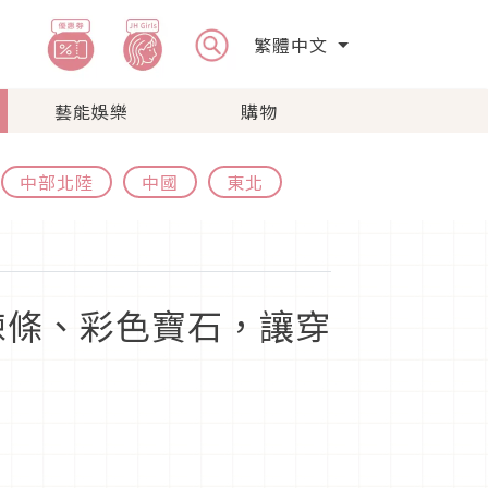
繁體中文
藝能娛樂
購物
中部北陸
中國
東北
鍊條、彩色寶石，讓穿