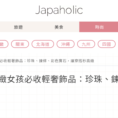
旅遊
美食
時尚
畿
關東
北海道
沖繩
九州
四國
必收輕奢飾品：珍珠、鍊條、彩色寶石，讓穿搭秒高級
緻女孩必收輕奢飾品：珍珠、