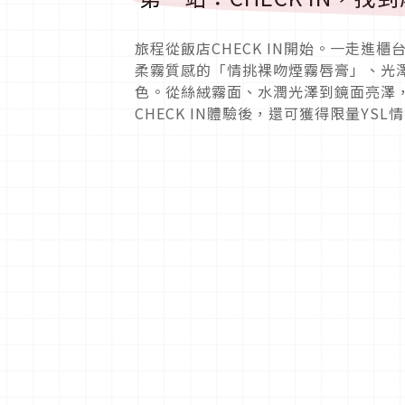
旅程從飯店CHECK IN開始。一走進櫃
柔霧質感的「情挑裸吻煙霧唇膏」、光
色。從絲絨霧面、水潤光澤到鏡面亮澤
CHECK IN體驗後，還可獲得限量YSL