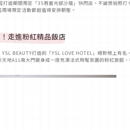
埕打造期間限定「3S唇藝光感沙龍」快閃店。不論想拍照打
這兩場限定活動都超值得安排朝聖。
時入住！走進粉紅精品飯店
 BEAUTY打造的「YSL LOVE HOTEL」絕對榜上有名
天地A11南大門變身成一座充滿法式時髦氛圍的粉紅旅館，