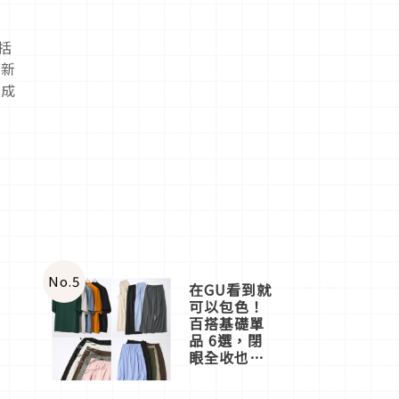
括
」新
完成
No.
5
在GU看到就
可以包色！
百搭基礎單
品 6選，閉
眼全收也不
心疼