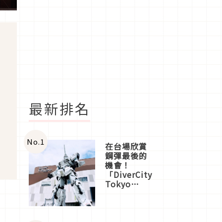
最新排名
No.
1
在台場欣賞
鋼彈最後的
機會！
「DiverCity
Tokyo
Plaza」搭
船、購物、
美食及夜
主
景，一次全