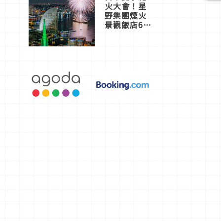
火大會！星
野集團煙火
景觀飯店6
選，讓你不
用人擠人悠
閒欣賞