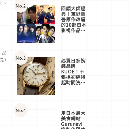
卡、
體驗
No.
2
回顧大師經
典！東野圭
吾原作改編
的10部日本
影視作品推
薦
。品
No.
3
從7
必買日系腕
錶品牌
KUOE！不
張揚卻經得
起時間洗鍊
的經典之作
五選
No.
4
用日本最大
美食網站
Gurunavi