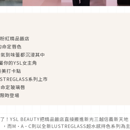
走進粉紅精品飯店
你的命定唇色
，從香氣到味蕾都沉浸其中
你的YSL女主角
最美打卡點
TREGLASS系列上市
到命定玻璃唇
龍限時登場
！YSL BEAUTY把精品飯店直接搬進新光三越信義新天地
EL」，而M·A·C則以全新LUSTREGLASS超水感持色系列為