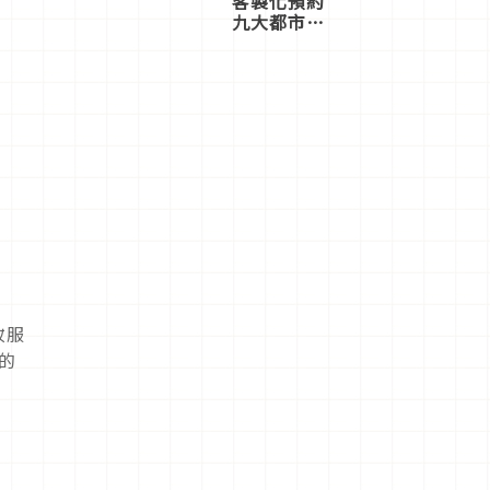
客製化預約
九大都市餐
廳，打造專
屬美食體
驗！
妝服
的