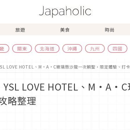
旅遊
美食
時尚
畿
關東
北海道
沖繩
九州
四國
SL LOVE HOTEL、M·A·C玻璃唇沙龍一次朝聖，限定體驗、打
SL LOVE HOTEL、M·A
攻略整理