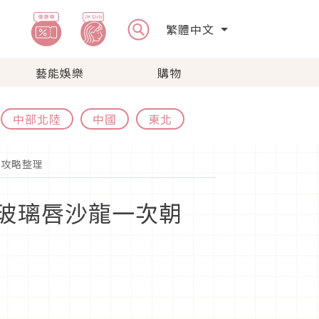
繁體中文
藝能娛樂
購物
中部北陸
中國
東北
卡攻略整理
·C玻璃唇沙龍一次朝