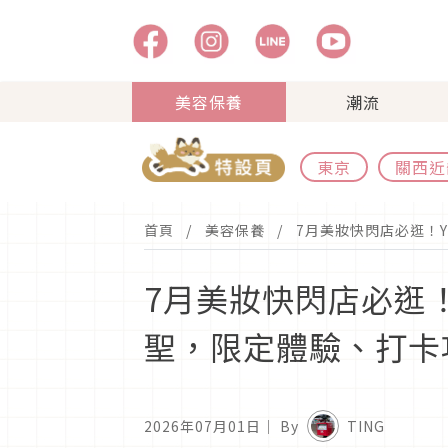
美容保養
潮流
東京
關西近
首頁
美容保養
7月美妝快閃店必逛！Y
7月美妝快閃店必逛！Y
聖，限定體驗、打卡
2026年07月01日
｜ By
TING