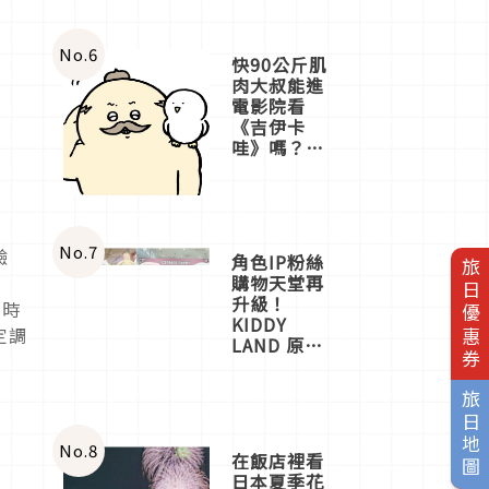
No.
6
快90公斤肌
肉大叔能進
電影院看
《吉伊卡
哇》嗎？日
本重金屬樂
團「打首」
會長與
nagano老師
一同給出了
No.
7
驗
角色IP粉絲
旅日優惠券
答案
購物天堂再
升級！
同時
KIDDY
定調
LAND 原宿
店吉伊卡哇
迎客，新開
旅日地圖
幕
OMOKADO
店3分即達
No.
8
在飯店裡看
日本夏季花