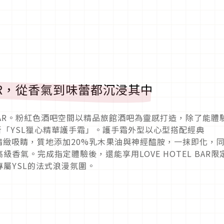
 BAR，從香氣到味蕾都沉浸其中
L BAR。粉紅色酒吧空間以精品旅館酒吧為靈感打造，除了能體
新「YSL獵心精華護手霜」。護手霜外型以心型搭配經典
配件般精緻吸睛，質地添加20%乳木果油與神經醯胺，一抹即化，
香氣。完成指定體驗後，還能享用LOVE HOTEL BAR限
屬YSL的法式浪漫氛圍。