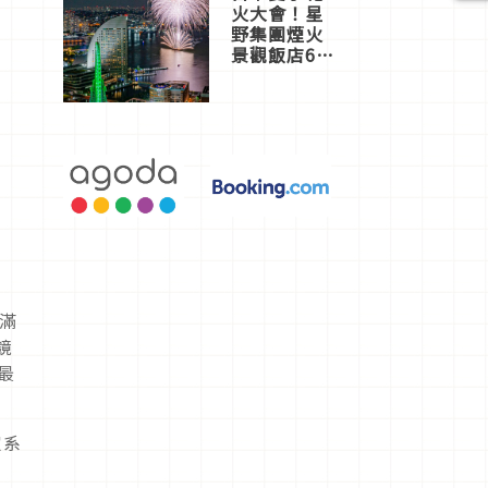
火大會！星
野集團煙火
景觀飯店6
選，讓你不
用人擠人悠
閒欣賞
費滿
鏡
最
定系