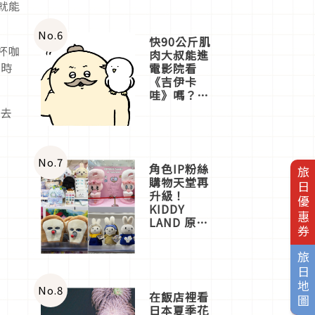
就能
No.
6
快90公斤肌
杯咖
肉大叔能進
的時
電影院看
《吉伊卡
哇》嗎？日
本重金屬樂
想去
團「打首」
會長與
nagano老師
一同給出了
No.
7
角色IP粉絲
旅日優惠券
答案
購物天堂再
升級！
KIDDY
LAND 原宿
店吉伊卡哇
迎客，新開
旅日地圖
幕
OMOKADO
店3分即達
No.
8
在飯店裡看
日本夏季花