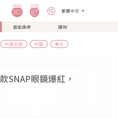
繁體中文
藝能娛樂
購物
中部北陸
中國
東北
款SNAP眼鏡爆紅，