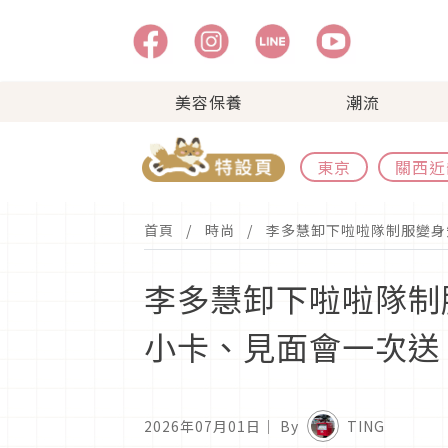
美容保養
潮流
東京
關西近
首頁
時尚
李多慧卸下啦啦隊制服變身知
李多慧卸下啦啦隊制服
小卡、見面會一次送
2026年07月01日
｜ By
TING