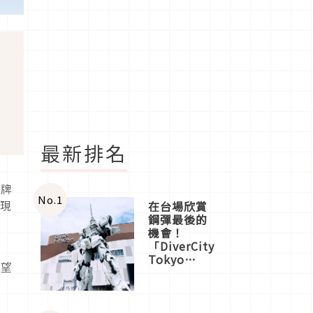
最新排名
品牌
No.
1
展現
在台場欣賞
鋼彈最後的
機會！
「DiverCity
加
Tokyo
希望
Plaza」搭
船、購物、
美食及夜
景，一次全