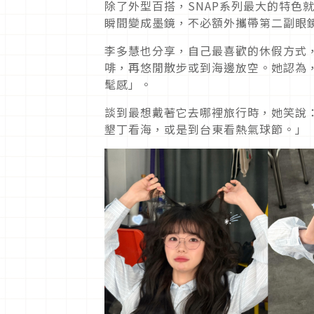
除了外型百搭，SNAP系列最大的特色
瞬間變成墨鏡，不必額外攜帶第二副眼
李多慧也分享，自己最喜歡的休假方式，
啡，再悠閒散步或到海邊放空。她認為
髦感」。
談到最想戴著它去哪裡旅行時，她笑說
墾丁看海，或是到台東看熱氣球節。」