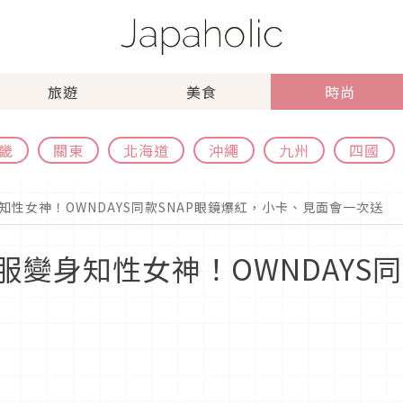
旅遊
美食
時尚
畿
關東
北海道
沖繩
九州
四國
性女神！OWNDAYS同款SNAP眼鏡爆紅，小卡、見面會一次送
變身知性女神！OWNDAYS同