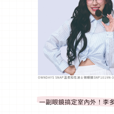
OWNDAYS SNAP溫柔知性波士頓眼鏡SNP1019N
一副眼鏡搞定室內外！李