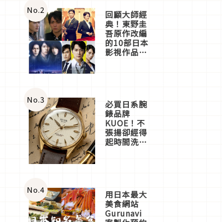
體驗
No.
2
回顧大師經
典！東野圭
吾原作改編
的10部日本
影視作品推
薦
No.
3
必買日系腕
錶品牌
KUOE！不
張揚卻經得
起時間洗鍊
的經典之作
五選
No.
4
用日本最大
美食網站
Gurunavi