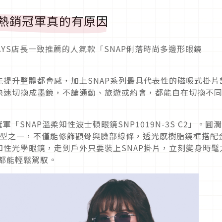
列熱銷冠軍真的有原因
YS店長一致推薦的人氣款「SNAP俐落時尚多邊形眼鏡
提升整體都會感，加上SNAP系列最具代表性的磁吸式掛片
快速切換成墨鏡，不論通勤、旅遊或約會，都能自在切換不
「SNAP溫柔知性波士頓眼鏡SNP1019N-3S C2」。圓
的鏡型之一，不僅能修飾顴骨與臉部線條，透光感樹脂鏡框搭配
性光學眼鏡，走到戶外只要裝上SNAP掛片，立刻變身時髦
，都能輕鬆駕馭。