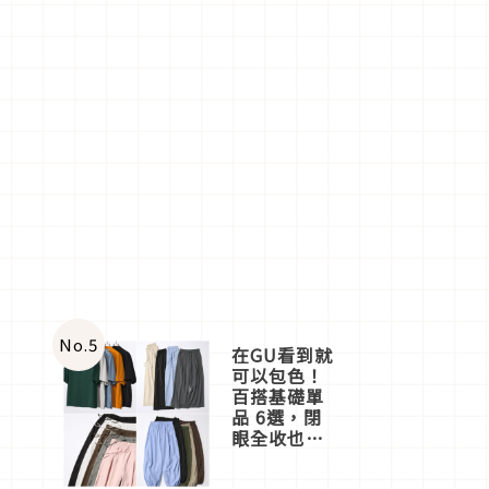
No.
5
在GU看到就
可以包色！
百搭基礎單
品 6選，閉
眼全收也不
心疼