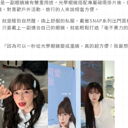
就是一副眼鏡擁有雙重用途。光學眼鏡搭配專屬磁吸掛片後，
鏡，對喜歡戶外活動、旅行的人來說相當方便。
就是睡到自然醒，換上舒服的私服，戴著SNAP系列出門買
，只要戴上一副適合自己的眼鏡，就能輕鬆打造「毫不費力
：「因為可以一秒從光學眼鏡變成墨鏡，真的超方便！我最