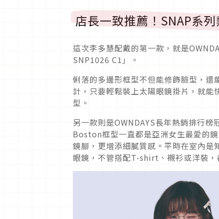
店長一致推薦！SNAP系
這次李多慧配戴的第一款，就是OWNDA
SNP1026 C1」。
俐落的多邊形框型不但能修飾臉型，還能
計，只要輕鬆裝上太陽眼鏡掛片，就能
型。
另一款則是OWNDAYS長年熱銷排行榜冠軍
Boston框型一直都是亞洲女生最愛
鏡腳，更增添細膩質感。平時在室內是知
眼鏡，不管搭配T-shirt、襯衫或洋裝