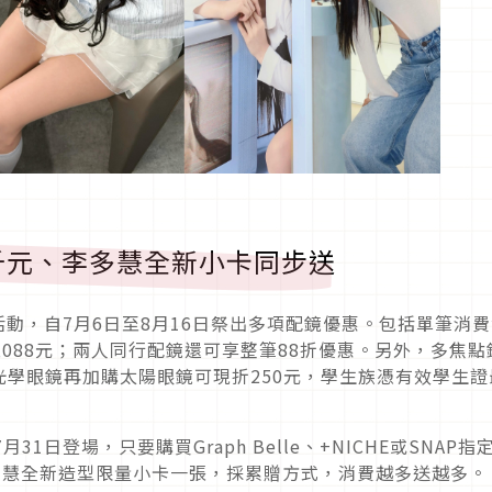
千元、李多慧全新小卡同步送
活動，自7月6日至8月16日祭出多項配鏡優惠。包括單筆消
現折1,088元；兩人同行配鏡還可享整筆88折優惠。另外，多焦點
學眼鏡再加購太陽眼鏡可現折250元，學生族憑有效學生證
1日登場，只要購買Graph Belle、+NICHE或SNAP指
李多慧全新造型限量小卡一張，採累贈方式，消費越多送越多。