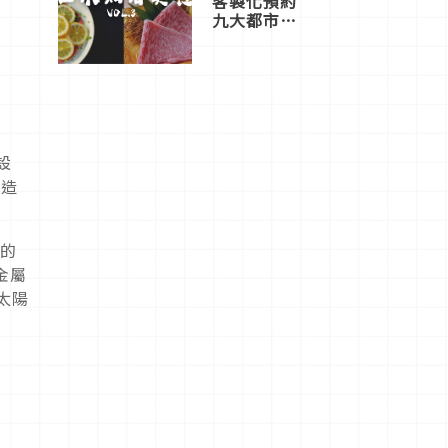
客製化預約
九大都市餐
廳，打造專
屬美食體
驗！
設
同造
潤的
金屬
太陽